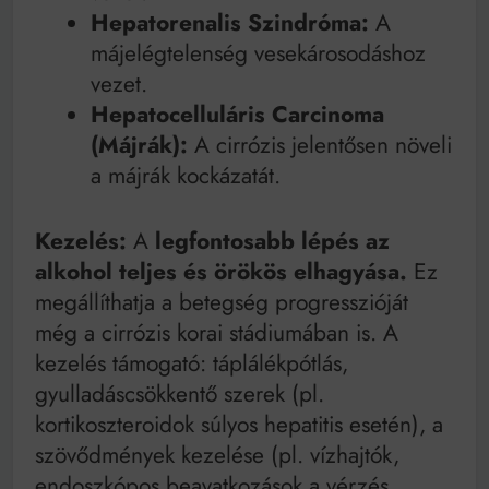
Hepatorenalis Szindróma:
A
májelégtelenség vesekárosodáshoz
vezet.
Hepatocelluláris Carcinoma
(Májrák):
A cirrózis jelentősen növeli
a májrák kockázatát.
Kezelés:
A
legfontosabb lépés az
alkohol teljes és örökös elhagyása.
Ez
megállíthatja a betegség progresszióját
még a cirrózis korai stádiumában is. A
kezelés támogató: táplálékpótlás,
gyulladáscsökkentő szerek (pl.
kortikoszteroidok súlyos hepatitis esetén), a
szövődmények kezelése (pl. vízhajtók,
endoszkópos beavatkozások a vérzés