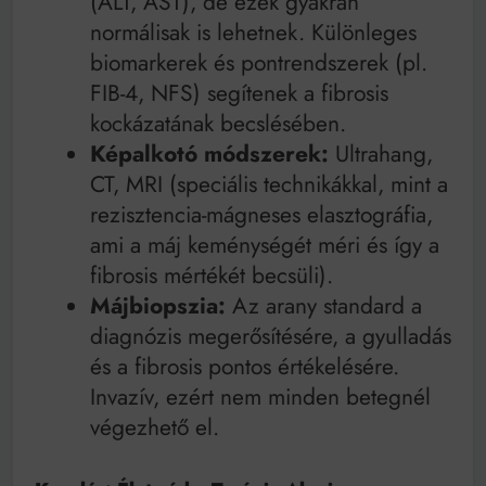
(ALT, AST), de ezek gyakran
normálisak is lehetnek. Különleges
biomarkerek és pontrendszerek (pl.
FIB-4, NFS) segítenek a fibrosis
kockázatának becslésében.
Képalkotó módszerek:
Ultrahang,
CT, MRI (speciális technikákkal, mint a
rezisztencia-mágneses elasztográfia,
ami a máj keménységét méri és így a
fibrosis mértékét becsüli).
Májbiopszia:
Az arany standard a
diagnózis megerősítésére, a gyulladás
és a fibrosis pontos értékelésére.
Invazív, ezért nem minden betegnél
végezhető el.