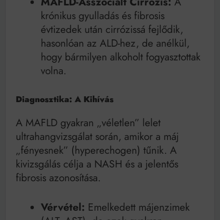
MAFLD-Asszociált Cirrózis:
A
krónikus gyulladás és fibrosis
évtizedek után cirrózissá fejlődik,
hasonlóan az ALD-hez, de anélkül,
hogy bármilyen alkoholt fogyasztottak
volna.
Diagnosztika: A Kihívás
A MAFLD gyakran „véletlen” lelet
ultrahangvizsgálat során, amikor a máj
„fényesnek” (hyperechogen) tűnik. A
kivizsgálás célja a NASH és a jelentős
fibrosis azonosítása.
Vérvétel:
Emelkedett májenzimek