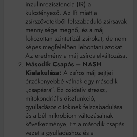
inzulinrezisztencia (IR) a
kulcstényező. Az IR miatt a
zsírszövetekből felszabaduló zsírsavak
mennyisége megnő, és a máj
fokozottan szintetizál zsírokat, de nem
képes megfelelően lebontani azokat.
Az eredmény a máj zsíros elváltozása.
Második Csapás – NASH
Kialakulása:
A zsíros máj sejtjei
érzékenyebbé válnak egy második
„csapásra”. Ez oxidatív stressz,
mitokondriális diszfunkció,
gyulladásos citokinek felszabadulása
és a bél mikrobiom változásainak
következménye. Ez a második csapás
vezet a gyulladáshoz és a