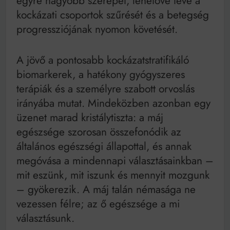
egyre nagyobb szerepet, lehetővé téve a
kockázati csoportok szűrését és a betegség
progressziójának nyomon követését.
A jövő a pontosabb kockázatstratifikáló
biomarkerek, a hatékony gyógyszeres
terápiák és a személyre szabott orvoslás
irányába mutat. Mindeközben azonban egy
üzenet marad kristálytiszta: a máj
egészsége szorosan összefonódik az
általános egészségi állapottal, és annak
megóvása a mindennapi választásainkban –
mit eszünk, mit iszunk és mennyit mozgunk
– gyökerezik. A máj talán némasága ne
vezessen félre; az ő egészsége a mi
választásunk.