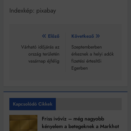
Indexkép: pixabay
Bejegyzés
Előző
Következő
navigáció
Várható időjárás az
Szeptemberben
ország területén
érkeznek a helyi adók
vasárnap éjfélig
fizetési értesítői
Egerben
Kapcsolódó Cikkek
Friss ivóvíz – még nagyobb
kényelem a betegeknek a Markhot