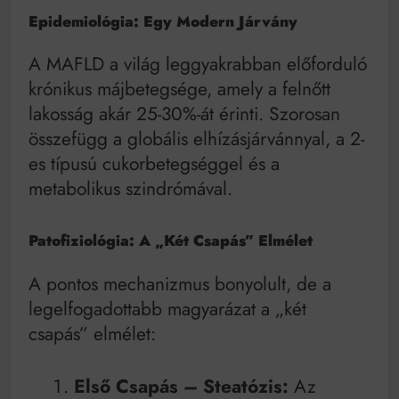
Epidemiológia: Egy Modern Járvány
A MAFLD a világ leggyakrabban előforduló
krónikus májbetegsége, amely a felnőtt
lakosság akár 25-30%-át érinti. Szorosan
összefügg a globális elhízásjárvánnyal, a 2-
es típusú cukorbetegséggel és a
metabolikus szindrómával.
Patofiziológia: A „Két Csapás” Elmélet
A pontos mechanizmus bonyolult, de a
legelfogadottabb magyarázat a „két
csapás” elmélet:
Első Csapás – Steatózis:
Az