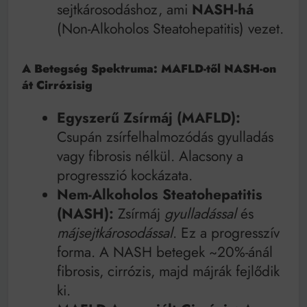
sejtkárosodáshoz, ami
NASH-há
(Non-Alkoholos Steatohepatitis) vezet.
A Betegség Spektruma: MAFLD-től NASH-on
át Cirrózisig
Egyszerű Zsírmáj (MAFLD):
Csupán zsírfelhalmozódás gyulladás
vagy fibrosis nélkül. Alacsony a
progresszió kockázata.
Nem-Alkoholos Steatohepatitis
(NASH):
Zsírmáj
gyulladással
és
májsejtkárosodással
. Ez a progresszív
forma. A NASH betegek ~20%-ánál
fibrosis, cirrózis, majd májrák fejlődik
ki.