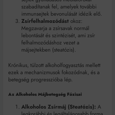
szabadítanak fel, amelyek további
immunsejtek bevonulását idézik elő.
Zsírfelhalmozódást
okoz:
Megzavarja a zsírsavak normál
lebontását és szintézisét, ami zsír
felhalmozódáshoz vezet a
májsejtekben (steatózis).
Krónikus, túlzott alkoholfogyasztás mellett
ezek a mechanizmusok fokozódnak, és a
betegség progresszióba lép.
Az Alkoholos Májbetegség Fázisai
Alkoholos Zsírmáj (Steatózis):
A
legkorábbi és legáltalánosabb forma.