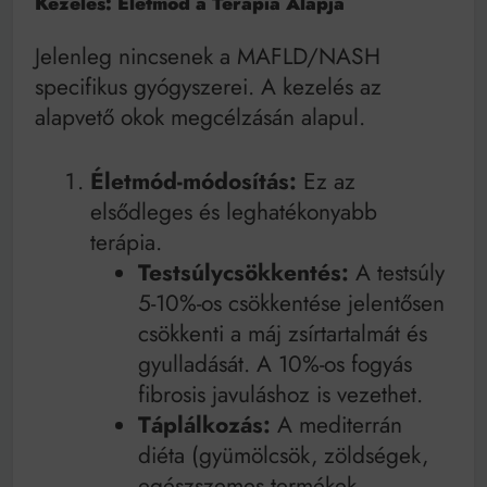
Kezelés: Életmód a Terápia Alapja
Jelenleg nincsenek a MAFLD/NASH
specifikus gyógyszerei. A kezelés az
alapvető okok megcélzásán alapul.
Életmód-módosítás:
Ez az
elsődleges és leghatékonyabb
terápia.
Testsúlycsökkentés:
A testsúly
5-10%-os csökkentése jelentősen
csökkenti a máj zsírtartalmát és
gyulladását. A 10%-os fogyás
fibrosis javuláshoz is vezethet.
Táplálkozás:
A mediterrán
diéta (gyümölcsök, zöldségek,
egészszemes termékek,