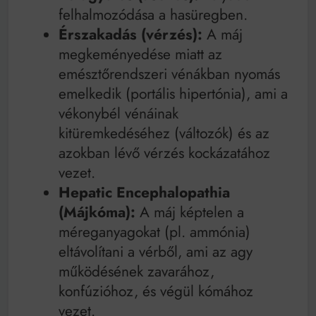
felhalmozódása a hasüregben.
Érszakadás (vérzés):
A máj
megkeményedése miatt az
emésztőrendszeri vénákban nyomás
emelkedik (portális hipertónia), ami a
vékonybél vénáinak
kitüremkedéséhez (változók) és az
azokban lévő vérzés kockázatához
vezet.
Hepatic Encephalopathia
(Májkóma):
A máj képtelen a
méreganyagokat (pl. ammónia)
eltávolítani a vérből, ami az agy
működésének zavarához,
konfúzióhoz, és végül kómához
vezet.