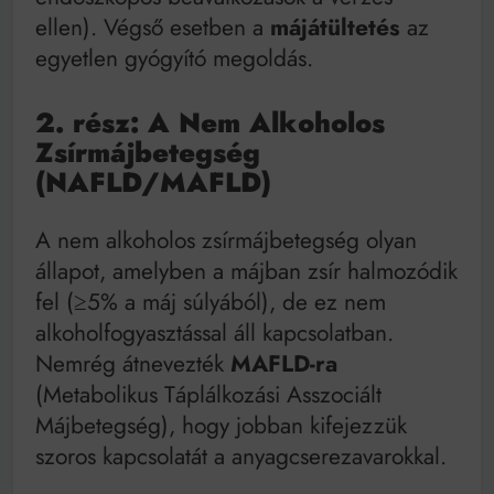
ellen). Végső esetben a
májátültetés
az
egyetlen gyógyító megoldás.
2. rész: A Nem Alkoholos
Zsírmájbetegség
(NAFLD/MAFLD)
A nem alkoholos zsírmájbetegség olyan
állapot, amelyben a májban zsír halmozódik
fel (≥5% a máj súlyából), de ez nem
alkoholfogyasztással áll kapcsolatban.
Nemrég átnevezték
MAFLD-ra
(Metabolikus Táplálkozási Asszociált
Májbetegség), hogy jobban kifejezzük
szoros kapcsolatát a anyagcserezavarokkal.