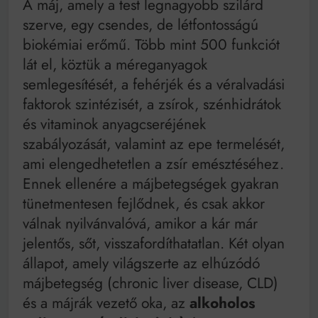
A máj, amely a test legnagyobb szilárd
Bitumenes lapostetők: a bevált technológia akkor
működik, ha jól van felújítva
szerve, egy csendes, de létfontosságú
biokémiai erőmű. Több mint 500 funkciót
lát el, köztük a méreganyagok
semlegesítését, a fehérjék és a véralvadási
faktorok szintézisét, a zsírok, szénhidrátok
és vitaminok anyagcseréjének
szabályozását, valamint az epe termelését,
ami elengedhetetlen a zsír emésztéséhez.
Ennek ellenére a májbetegségek gyakran
tünetmentesen fejlődnek, és csak akkor
válnak nyilvánvalóvá, amikor a kár már
jelentős, sőt, visszafordíthatatlan. Két olyan
állapot, amely világszerte az elhúzódó
májbetegség (chronic liver disease, CLD)
és a májrák vezető oka, az
alkoholos