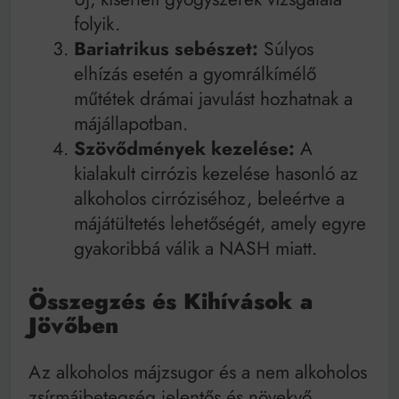
folyik.
Bariatrikus sebészet:
Súlyos
elhízás esetén a gyomrálkímélő
műtétek drámai javulást hozhatnak a
májállapotban.
Szövődmények kezelése:
A
kialakult cirrózis kezelése hasonló az
alkoholos cirróziséhoz, beleértve a
májátültetés lehetőségét, amely egyre
gyakoribbá válik a NASH miatt.
Összegzés és Kihívások a
Jövőben
Az alkoholos májzsugor és a nem alkoholos
zsírmájbetegség jelentős és növekvő