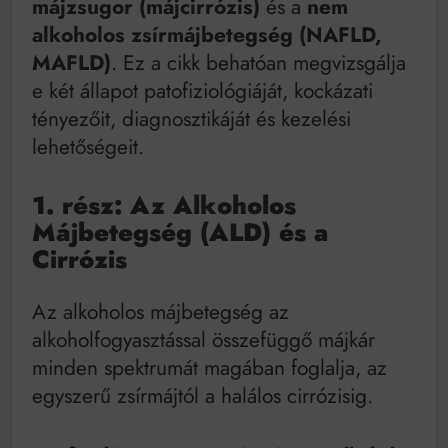
májzsugor (májcirrózis)
és a
nem
alkoholos zsírmájbetegség (NAFLD,
MAFLD)
. Ez a cikk behatóan megvizsgálja
e két állapot patofiziológiáját, kockázati
tényezőit, diagnosztikáját és kezelési
lehetőségeit.
1. rész: Az Alkoholos
Májbetegség (ALD) és a
Cirrózis
Az alkoholos májbetegség az
alkoholfogyasztással összefüggő májkár
minden spektrumát magában foglalja, az
egyszerű zsírmájtól a halálos cirrózisig.