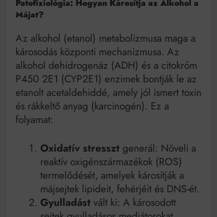
Patofiziológia: Hogyan Károsítja az Alkohol a
Májat?
Az alkohol (etanol) metabolizmusa maga a
károsodás központi mechanizmusa. Az
alkohol dehidrogenáz (ADH) és a citokróm
P450 2E1 (CYP2E1) enzimek bontják le az
etanolt acetaldehiddé, amely jól ismert toxin
és rákkeltő anyag (karcinogén). Ez a
folyamat:
Oxidatív stresszt
generál: Növeli a
reaktív oxigénszármazékok (ROS)
termelődését, amelyek károsítják a
májsejtek lipideit, fehérjéit és DNS-ét.
Gyulladást
vált ki: A károsodott
sejtek gyulladásos mediátorokat