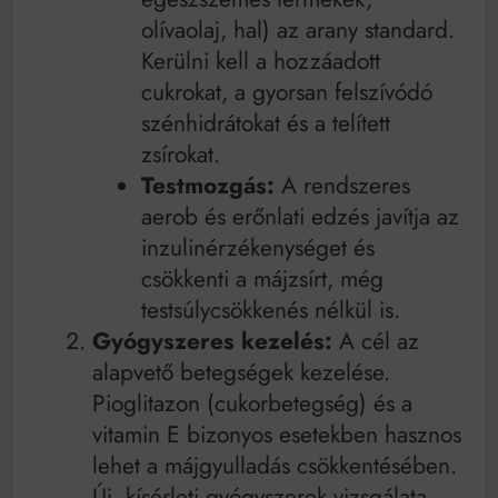
olívaolaj, hal) az arany standard.
Kerülni kell a hozzáadott
cukrokat, a gyorsan felszívódó
szénhidrátokat és a telített
zsírokat.
Testmozgás:
A rendszeres
aerob és erőnlati edzés javítja az
inzulinérzékenységet és
csökkenti a májzsírt, még
testsúlycsökkenés nélkül is.
Gyógyszeres kezelés:
A cél az
alapvető betegségek kezelése.
Pioglitazon (cukorbetegség) és a
vitamin E bizonyos esetekben hasznos
lehet a májgyulladás csökkentésében.
Új, kísérleti gyógyszerek vizsgálata