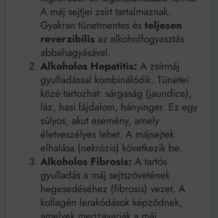
A máj sejtjei zsírt tartalmaznak.
Gyakran tünetmentes és
teljesen
reverzibilis
az alkoholfogyasztás
abbahagyásával.
Alkoholos Hepatitis:
A zsírmáj
gyulladással kombinálódik. Tünetei
közé tartozhat: sárgaság (jaundice),
láz, hasi fájdalom, hányinger. Ez egy
súlyos, akut esemény, amely
életveszélyes lehet. A májsejtek
elhalása (nekrózis) következik be.
Alkoholos Fibrosis:
A tartós
gyulladás a máj sejtszövetének
hegesedéséhez (fibrosis) vezet. A
kollagén lerakódások képződnek,
amelyek megzavarják a máj