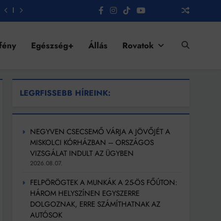
fény
Egészség+
Állás
Rovatok
LEGRFISSEBB HÍREINK:
NEGYVEN CSECSEMŐ VÁRJA A JÖVŐJÉT A
MISKOLCI KÓRHÁZBAN – ORSZÁGOS
VIZSGÁLAT INDULT AZ ÜGYBEN
2026.08.07.
FELPÖRÖGTEK A MUNKÁK A 25-ÖS FŐÚTON:
HÁROM HELYSZÍNEN EGYSZERRE
DOLGOZNAK, ERRE SZÁMÍTHATNAK AZ
AUTÓSOK