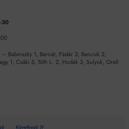
–30
:00
 – Babinszky 1, Bernát, Pádár 3, Bencsik 2,
gy 1, Csáki 5, Tóth L. 2, Hudák 3, Sulyok, Orell
ző
Következő