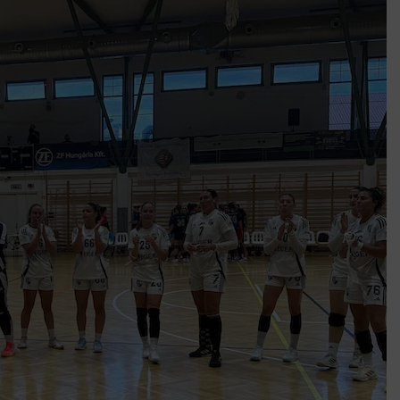
k szerint akár 5 százalékkal is nőhetnek a bérleti díjak a ponthatárhirdetés
után az egyetemi városokban
Munkácsy nem Krisztust szépítette meg: minket leplezett le
Ahol köszönnek, ott még van város
Amikor a Tetris boldogabbá tesz, mint a szerelem
Létezik tökéletes élet: Truman is elhitte
Karinthy Frigyes: a zseni, aki belenézett a saját koponyájába
Ki akarsz törni. De miből?
Az öregség nem csak ránc?
Az ördög még mindig Pradát visel. De te miért öltözöl hozzá?
Móricz Zsigmond: falusi író vagy boncmester?