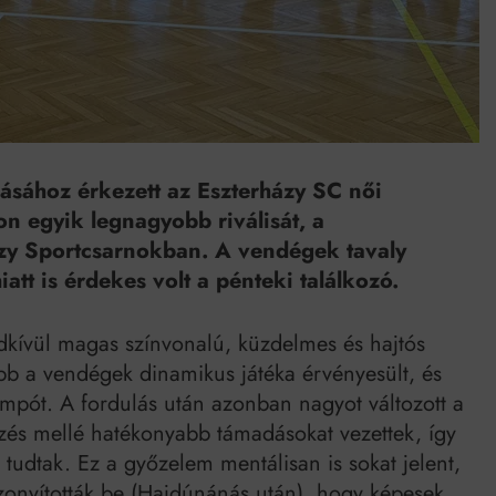
Mindenki a világot akarja uralni – de nem csak a 80-as években
umenes lapostetők: a bevált technológia akkor működik, ha jól van felújítva
másához érkezett az Eszterházy SC női
on egyik legnagyobb riválisát, a
ázy Sportcsarnokban. A vendégek tavaly
iatt is érdekes volt a pénteki találkozó.
dkívül magas színvonalú, küzdelmes és hajtós
kább a vendégek dinamikus játéka érvényesült, és
empót. A fordulás után azonban nagyot változott a
zés mellé hatékonyabb támadásokat vezettek, így
 tudtak. Ez a győzelem mentálisan is sokat jelent,
izonyították be (Hajdúnánás után), hogy képesek