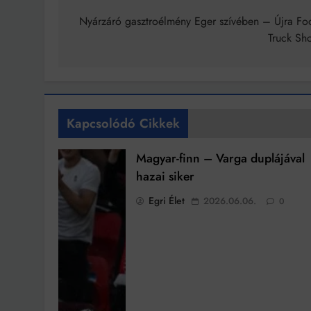
navigáció
Nyárzáró gasztroélmény Eger szívében – Újra Fo
Truck Sh
Kapcsolódó Cikkek
Magyar-finn – Varga duplájával
hazai siker
Egri Élet
2026.06.06.
0