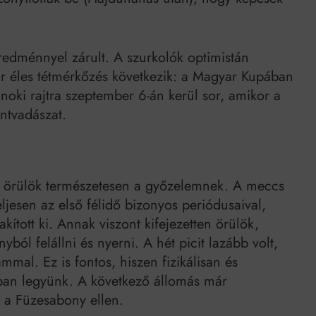
eredménnyel zárult. A szurkolók optimistán
már éles tétmérkőzés következik: a Magyar Kupában
oki rajtra szeptember 6-án kerül sor, amikor a
ntvadászat.
, örülök természetesen a győzelemnek. A meccs
ljesen az első félidő bizonyos periódusaival,
kított ki. Annak viszont kifejezetten örülök,
ból felállni és nyerni. A hét picit lazább volt,
mal. Ez is fontos, hiszen fizikálisan és
tban legyünk. A következő állomás már
a Füzesabony ellen.