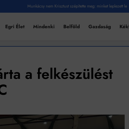
Munkácsy nem Krisztust szépítette meg: minket leplezett le
Ahol köszönnek, ott még van város
Egri Élet
Mindenki
Belföld
Gazdaság
Kék
Amikor a Tetris boldogabbá tesz, mint a szerelem
Létezik tökéletes élet: Truman is elhitte
Karinthy Frigyes: a zseni, aki belenézett a saját koponyájába
Ki akarsz törni. De miből?
ta a felkészülést
Az öregség nem csak ránc?
SC
Az ördög még mindig Pradát visel. De te miért öltözöl hozzá?
Móricz Zsigmond: falusi író vagy boncmester?
Mindenki a világot akarja uralni – de nem csak a 80-as években
umenes lapostetők: a bevált technológia akkor működik, ha jól van felújítva