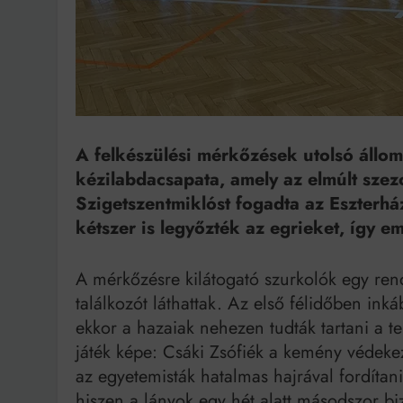
Bit
A felkészülési mérkőzések utolsó állo
kézilabdacsapata, amely az elmúlt szez
Szigetszentmiklóst fogadta az Eszterh
kétszer is legyőzték az egrieket, így em
A mérkőzésre kilátogató szurkolók egy ren
találkozót láthattak. Az első félidőben in
ekkor a hazaiak nehezen tudták tartani a t
játék képe: Csáki Zsófiék a kemény védeke
az egyetemisták hatalmas hajrával fordítani
hiszen a lányok egy hét alatt másodszor b