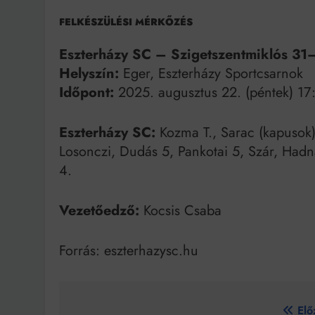
FELKÉSZÜLÉSI MÉRKŐZÉS
Eszterházy SC – Szigetszentmiklós 31
Helyszín:
Eger, Eszterházy Sportcsarnok
Időpont:
2025. augusztus 22. (péntek) 17
Eszterházy SC:
Kozma T., Sarac (kapusok)
Losonczi, Dudás 5, Pankotai 5, Szár, Hadna
4.
Vezetőedző:
Kocsis Csaba
Forrás: eszterhazysc.hu
Bejegyzés
Elő