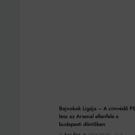
Bajnokok Ligája – A címvédő P
lesz az Arsenal ellenfele a
budapesti döntőben
Egri Élet
2026.05.07.
0