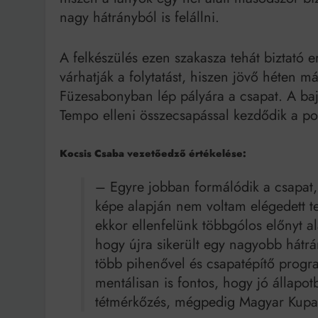
nagy hátrányból is felállni.
A felkészülés ezen szakasza tehát biztató 
várhatják a folytatást, hiszen jövő héten 
Füzesabonyban lép pályára a csapat. A bajn
Tempo elleni összecsapással kezdődik a po
Kocsis Csaba vezetőedző értékelése:
– Egyre jobban formálódik a csapat
képe alapján nem voltam elégedett te
ekkor ellenfelünk többgólos előnyt ala
hogy újra sikerült egy nagyobb hátrány
több pihenővel és csapatépítő program
mentálisan is fontos, hogy jó állapo
tétmérkőzés, mégpedig Magyar Kupa 