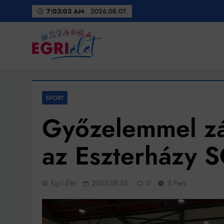
Skip
7:03:05 AM
2026.08.07.
to
content
Egri Élet
Friss hírek
SPORT
Győzelemmel zár
az Eszterházy 
Egri Élet
2025.08.23.
0
5 Perc
Bit