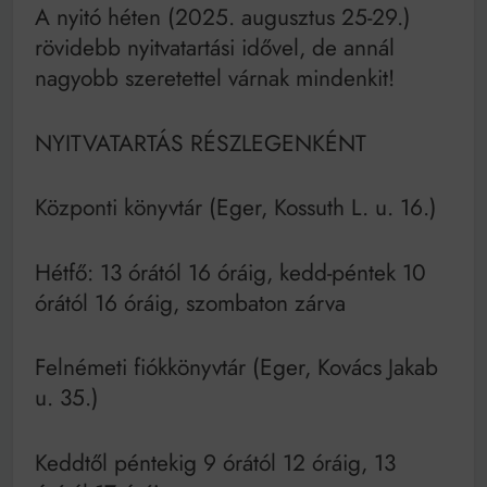
Mindenki a világot akarja uralni – de nem csak a 80-
A nyitó héten (2025. augusztus 25-29.)
as években
rövidebb nyitvatartási idővel, de annál
Bitumenes lapostetők: a bevált technológia akkor
működik, ha jól van felújítva
nagyobb szeretettel várnak mindenkit!
NYITVATARTÁS RÉSZLEGENKÉNT
Központi könyvtár (Eger, Kossuth L. u. 16.)
Hétfő: 13 órától 16 óráig, kedd-péntek 10
órától 16 óráig, szombaton zárva
Felnémeti fiókkönyvtár (Eger, Kovács Jakab
u. 35.)
Keddtől péntekig 9 órától 12 óráig, 13