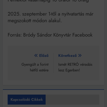
2025. szeptember 1-től a nyitvatartás már
megszokott módon alakul.
Forrás: Bródy Sándor Könyvtár Facebook
Bejegyzés
Előző
Következő
navigáció
Gyengült a forint
Ismét RETRÓ véradás
hétfő estére
lesz Egerben!
Kapcsolódó Cikkek