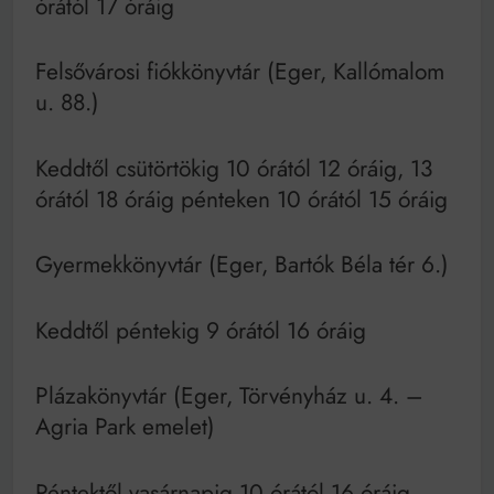
órától 17 óráig
Felsővárosi fiókkönyvtár (Eger, Kallómalom
u. 88.)
Keddtől csütörtökig 10 órától 12 óráig, 13
órától 18 óráig pénteken 10 órától 15 óráig
Gyermekkönyvtár (Eger, Bartók Béla tér 6.)
Keddtől péntekig 9 órától 16 óráig
Plázakönyvtár (Eger, Törvényház u. 4. –
Agria Park emelet)
Péntektől vasárnapig 10 órától 16 óráig