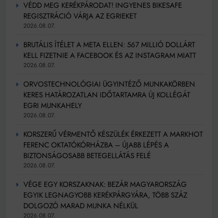
VÉDD MEG KERÉKPÁRODAT! INGYENES BIKESAFE
REGISZTRÁCIÓ VÁRJA AZ EGRIEKET
2026.08.07.
BRUTÁLIS ÍTÉLET A META ELLEN: 567 MILLIÓ DOLLÁRT
KELL FIZETNIE A FACEBOOK ÉS AZ INSTAGRAM MIATT
2026.08.07.
ORVOSTECHNOLÓGIAI ÜGYINTÉZŐ MUNKAKÖRBEN
KERES HATÁROZATLAN IDŐTARTAMRA ÚJ KOLLÉGÁT
EGRI MUNKAHELY
2026.08.07.
KORSZERŰ VÉRMENTŐ KÉSZÜLÉK ÉRKEZETT A MARKHOT
FERENC OKTATÓKÓRHÁZBA – ÚJABB LÉPÉS A
BIZTONSÁGOSABB BETEGELLÁTÁS FELÉ
2026.08.07.
VÉGE EGY KORSZAKNAK: BEZÁR MAGYARORSZÁG
EGYIK LEGNAGYOBB KERÉKPÁRGYÁRA, TÖBB SZÁZ
DOLGOZÓ MARAD MUNKA NÉLKÜL
2026.08.07.