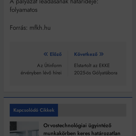
A pályázat leadásának határideje:
folyamatos
Forrás: mfkh.hu
Bejegyzés
Előző
Következő
navigáció
Az Útinform
Elstartolt az EKKE
érvényben lévő hírei
2025-ös Gólyatábora
Kapcsolódó Cikkek
Orvostechnológiai ügyintéző
munkakörben keres határozatlan