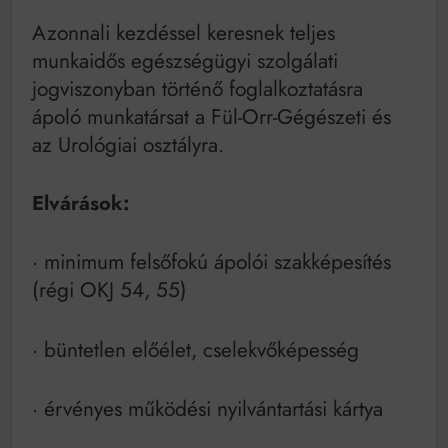
Mindenki a világot akarja uralni – de nem csak a 80-
as években
Azonnali kezdéssel keresnek teljes
Bitumenes lapostetők: a bevált technológia akkor
munkaidős egészségügyi szolgálati
működik, ha jól van felújítva
jogviszonyban történő foglalkoztatásra
ápoló munkatársat a Fül-Orr-Gégészeti és
az Urológiai osztályra.
Elvárások:
· minimum felsőfokú ápolói szakképesítés
(régi OKJ 54, 55)
· büntetlen előélet, cselekvőképesség
· érvényes működési nyilvántartási kártya