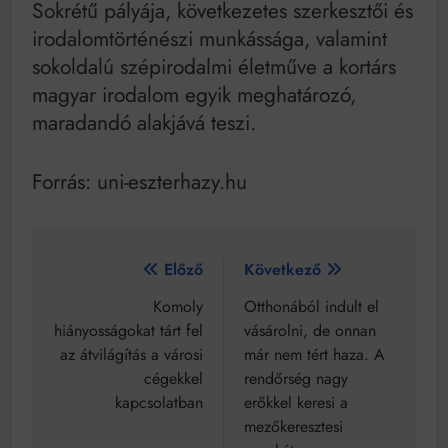
Sokrétű pályája, következetes szerkesztői és
irodalomtörténészi munkássága, valamint
sokoldalú szépirodalmi életműve a kortárs
magyar irodalom egyik meghatározó,
maradandó alakjává teszi.
Forrás: uni-eszterhazy.hu
Bejegyzés
Előző
Következő
navigáció
Komoly
Otthonából indult el
hiányosságokat tárt fel
vásárolni, de onnan
az átvilágítás a városi
már nem tért haza. A
cégekkel
rendőrség nagy
kapcsolatban
erőkkel keresi a
mezőkeresztesi