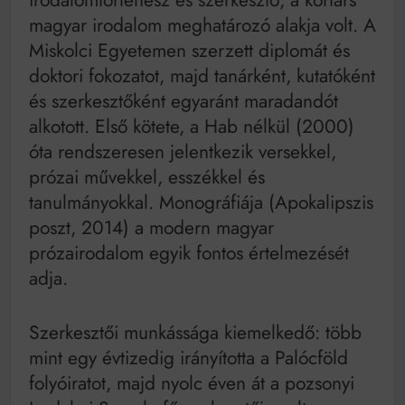
irodalomtörténész és szerkesztő, a kortárs
magyar irodalom meghatározó alakja volt. A
Miskolci Egyetemen szerzett diplomát és
doktori fokozatot, majd tanárként, kutatóként
és szerkesztőként egyaránt maradandót
alkotott. Első kötete, a Hab nélkül (2000)
óta rendszeresen jelentkezik versekkel,
prózai művekkel, esszékkel és
tanulmányokkal. Monográfiája (Apokalipszis
poszt, 2014) a modern magyar
prózairodalom egyik fontos értelmezését
adja.
Szerkesztői munkássága kiemelkedő: több
mint egy évtizedig irányította a Palócföld
folyóiratot, majd nyolc éven át a pozsonyi