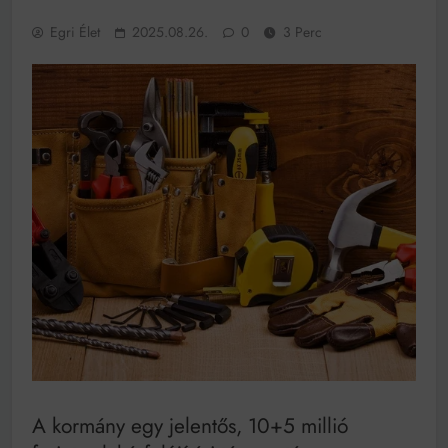
működik, ha jól van felújítva
Egri Élet
2025.08.26.
0
3 Perc
Ingatlanpiaci szakértők szerint akár 5 százalékkal is
nőhetnek a bérleti díjak a ponthatárhirdetés után az
egyetemi városokban
Munkácsy nem Krisztust szépítette meg: minket
leplezett le
Ahol köszönnek, ott még van város
Amikor a Tetris boldogabbá tesz, mint a szerelem
Létezik tökéletes élet: Truman is elhitte
Karinthy Frigyes: a zseni, aki belenézett a saját
koponyájába
Ki akarsz törni. De miből?
Az öregség nem csak ránc?
Az ördög még mindig Pradát visel. De te miért öltözöl
hozzá?
Móricz Zsigmond: falusi író vagy boncmester?
A kormány egy jelentős, 10+5 millió