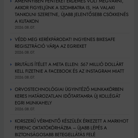
AMENNYIBEN PÉNTEKET ÉRDEMES VOLT MEGVÁRNI,
AKKOR FIGYELJÜNK A SZOMBATRA IS, HA VALAKI
TANKOLNI SZERETNE, ÚJABB JELENTŐSEBB CSÖKKENÉS
A KUTAKON
2026.08.07.
VÉDD MEG KERÉKPÁRODAT! INGYENES BIKESAFE
REGISZTRÁCIÓ VÁRJA AZ EGRIEKET
2026.08.07.
BRUTÁLIS ÍTÉLET A META ELLEN: 567 MILLIÓ DOLLÁRT
KELL FIZETNIE A FACEBOOK ÉS AZ INSTAGRAM MIATT
2026.08.07.
ORVOSTECHNOLÓGIAI ÜGYINTÉZŐ MUNKAKÖRBEN
KERES HATÁROZATLAN IDŐTARTAMRA ÚJ KOLLÉGÁT
EGRI MUNKAHELY
2026.08.07.
KORSZERŰ VÉRMENTŐ KÉSZÜLÉK ÉRKEZETT A MARKHOT
FERENC OKTATÓKÓRHÁZBA – ÚJABB LÉPÉS A
BIZTONSÁGOSABB BETEGELLÁTÁS FELÉ