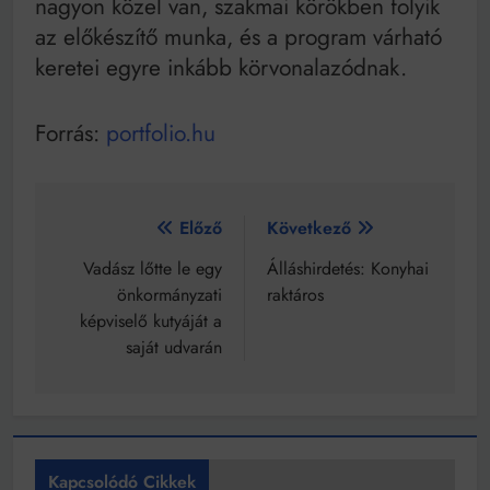
nagyon közel van, szakmai körökben folyik
az előkészítő munka, és a program várható
keretei egyre inkább körvonalazódnak.
Forrás:
portfolio.hu
Bejegyzés
Előző
Következő
navigáció
Vadász lőtte le egy
Álláshirdetés: Konyhai
önkormányzati
raktáros
képviselő kutyáját a
saját udvarán
Kapcsolódó Cikkek