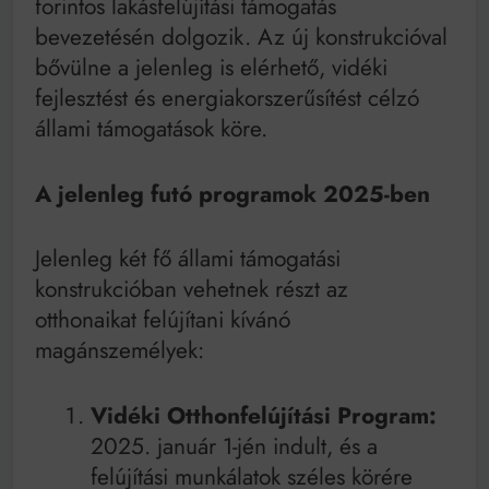
forintos lakásfelújítási támogatás
Mindenki a világot akarja uralni – de nem csak a 80-
as években
bevezetésén dolgozik. Az új konstrukcióval
Bitumenes lapostetők: a bevált technológia akkor
bővülne a jelenleg is elérhető, vidéki
működik, ha jól van felújítva
fejlesztést és energiakorszerűsítést célzó
állami támogatások köre.
A jelenleg futó programok 2025-ben
Jelenleg két fő állami támogatási
konstrukcióban vehetnek részt az
otthonaikat felújítani kívánó
magánszemélyek:
Vidéki Otthonfelújítási Program:
2025. január 1-jén indult, és a
felújítási munkálatok széles körére