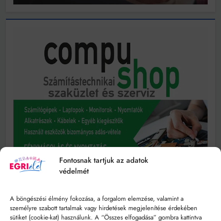
Fontosnak tartjuk az adatok
védelmét
A böngészési élmény fokozása, a forgalom elemzése, valamint a
személyre szabott tartalmak vagy hirdetések megjelenítése érdekében
sütiket (cookie-kat) használunk. A “Összes elfogadása” gombra kattintva