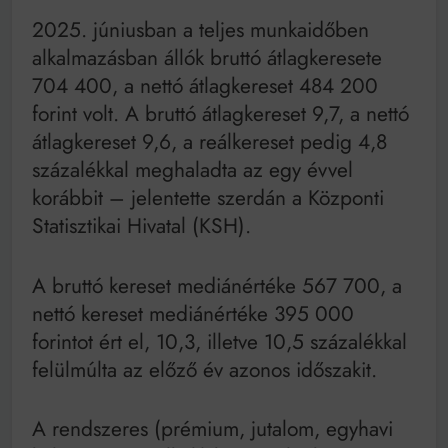
Mindenki a világot akarja uralni – de nem csak a 80-
as években
2025. júniusban a teljes munkaidőben
Bitumenes lapostetők: a bevált technológia akkor
alkalmazásban állók bruttó átlagkeresete
működik, ha jól van felújítva
704 400, a nettó átlagkereset 484 200
forint volt. A bruttó átlagkereset 9,7, a nettó
átlagkereset 9,6, a reálkereset pedig 4,8
százalékkal meghaladta az egy évvel
korábbit – jelentette szerdán a Központi
Statisztikai Hivatal (KSH).
A bruttó kereset mediánértéke 567 700, a
nettó kereset mediánértéke 395 000
forintot ért el, 10,3, illetve 10,5 százalékkal
felülmúlta az előző év azonos időszakit.
A rendszeres (prémium, jutalom, egyhavi