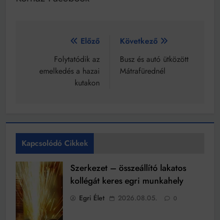
Bejegyzés
Előző
Következő
navigáció
Folytatódik az
Busz és autó ütközött
emelkedés a hazai
Mátrafürednél
kutakon
Kapcsolódó Cikkek
Szerkezet – összeállító lakatos
kollégát keres egri munkahely
Egri Élet
2026.08.05.
0