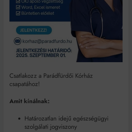
Mindenki a világot akarja uralni – de nem csak a 80-
as években
Bitumenes lapostetők: a bevált technológia akkor
működik, ha jól van felújítva
Csatlakozz a Parádfürdői Kórház
csapatához!
Amit kínálnak:
Határozatlan idejű egészségügyi
szolgálati jogviszony