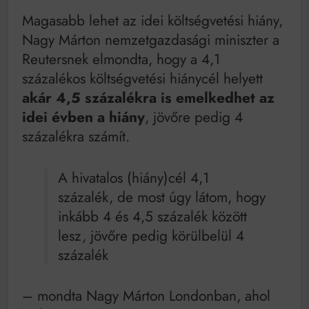
Mindenki a világot akarja uralni – de nem csak a 80-
as években
Magasabb lehet az idei költségvetési hiány,
Bitumenes lapostetők: a bevált technológia akkor
Nagy Márton nemzetgazdasági miniszter a
működik, ha jól van felújítva
Reutersnek elmondta, hogy a 4,1
százalékos költségvetési hiánycél helyett
akár 4,5 százalékra is emelkedhet az
idei évben a hiány
, jövőre pedig 4
százalékra számít.
A hivatalos (hiány)cél 4,1
százalék, de most úgy látom, hogy
inkább 4 és 4,5 százalék között
lesz, jövőre pedig körülbelül 4
százalék
– mondta Nagy Márton Londonban, ahol