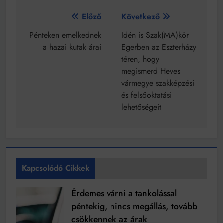
Bejegyzés
Előző
Következő
navigáció
Pénteken emelkednek
Idén is Szak(MA)kör
a hazai kutak árai
Egerben az Eszterházy
téren, hogy
megismerd Heves
vármegye szakképzési
és felsőoktatási
lehetőségeit
Kapcsolódó Cikkek
Érdemes várni a tankolással
péntekig, nincs megállás, tovább
csökkennek az árak