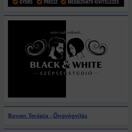
Bowen Terápia - Öngyógyítás