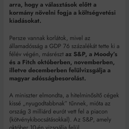
arra, hogy a választások előtt a
kormány növelni fogja a költségvetési
kiadásokat.
Persze vannak korlátok, mivel az
államadósság a GDP 76 százalékát tette ki a
félév végén, másrészt
az S&P, a Moody’s
és a Fitch októberben, novemberben,
illetve decemberben felülvizsgálja a
magyar adósságbesorolást.
A miniszter elmondta, a hitelminősítő cégek
kissé „nyugodtabbnak” tűnnek, mióta az
ország 3 milliárd eurót vett fel a piacon
(kötvénykibocsátásokkal). Az S&P, amely
október 10-én vizsgálja felül