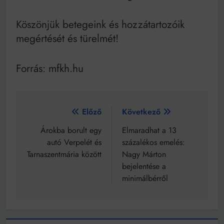
Köszönjük betegeink és hozzátartozóik
megértését és türelmét!
Forrás: mfkh.hu
Bejegyzés
Előző
Következő
navigáció
Árokba borult egy
Elmaradhat a 13
autó Verpelét és
százalékos emelés:
Tarnaszentmária között
Nagy Márton
bejelentése a
minimálbérről