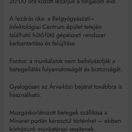
20:00 óra között lezárjuk a forgalom elől.
Mindenki a világot akarja uralni – de nem csak a 80-
as években
Bitumenes lapostetők: a bevált technológia akkor
A lezárás oka: a Belgyógyászati–
működik, ha jól van felújítva
Infektológiai Centrum épület tetején
található hűtő-fűtő gépészeti rendszer
karbantartása és felújítása.
Fontos: a munkálatok nem befolyásolják a
betegellátás folyamatosságát és biztonságát.
Gyalogosan az Árva-közi bejárat továbbra is
használható.
Mozgáskorlátozott betegek szállítása a
Minaret portán keresztül történhet – ebben
kórházunk munkatársai segítenek.