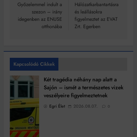
navigáció
Győzelemmel indult a
Hálózatkarbantartásra
szezon – irány
és leállásokra
idegenben az ENUSE
figyelmeztet az EVAT
otthonába
Zrt. Egerben
Kapcsolódó Cikkek
Két tragédia néhány nap alatt a
Sajón – ismét a természetes vizek
veszélyeire figyelmeztetnek
Egri Élet
2026.08.07.
0