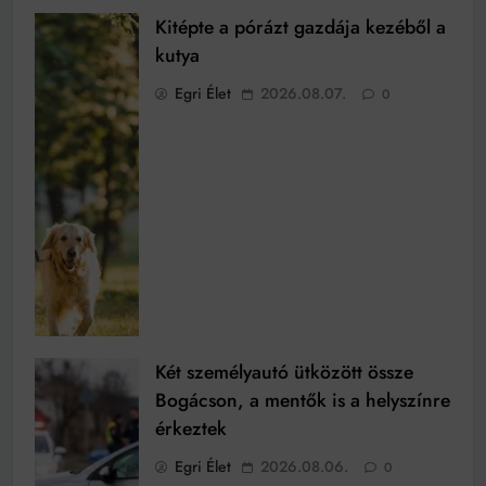
Kitépte a pórázt gazdája kezéből a
kutya
Egri Élet
2026.08.07.
0
Két személyautó ütközött össze
Bogácson, a mentők is a helyszínre
érkeztek
Egri Élet
2026.08.06.
0