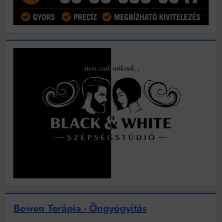
Bowen Terápia - Öngyógyítás