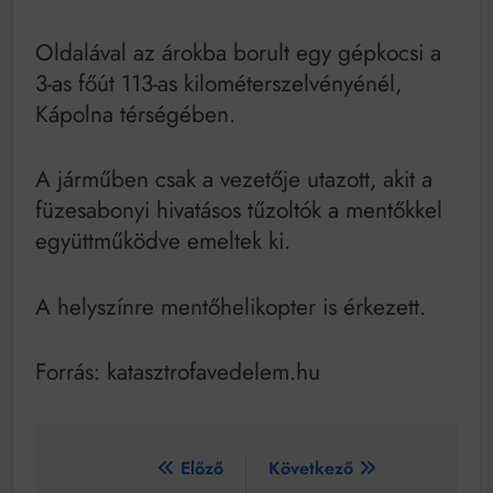
Mindenki a világot akarja uralni – de nem csak a 80-
as években
Oldalával az árokba borult egy gépkocsi a
Bitumenes lapostetők: a bevált technológia akkor
működik, ha jól van felújítva
3-as főút 113-as kilométerszelvényénél,
Kápolna térségében.
A járműben csak a vezetője utazott, akit a
füzesabonyi hivatásos tűzoltók a mentőkkel
együttműködve emeltek ki.
A helyszínre mentőhelikopter is érkezett.
Forrás: katasztrofavedelem.hu
Bejegyzés
Előző
Következő