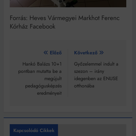
Forrás: Heves Vármegyei Markhot Ferenc
Kórház Facebook
Bejegyzés
Előző
Következő
navigáció
Hankó Balázs 10+1
Győzelemmel indult a
pontban mutatta be a
szezon – irány
megújult
idegenben az ENUSE
pedagógusképzés
otthonába
eredményeit
Kapcsolódó Cikkek