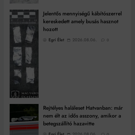
Jelentős mennyiségű kábítószerrel
kereskedett amely busás hasznot
hozott
Egri Élet
2026.08.06.
0
Rejtélyes haláleset Hatvanban: már
nem élt az idős asszony, amikor a
betegszállító hazavitte
Egri Élet
2026.08.06.
0