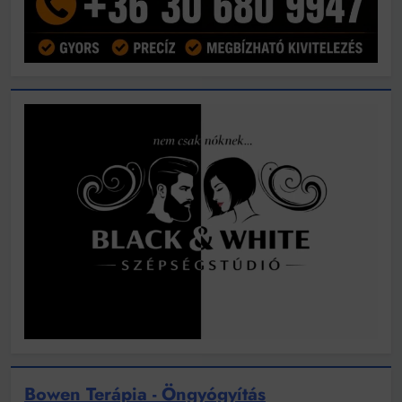
Bowen Terápia - Öngyógyítás