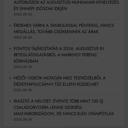
AUTÓBUSZOK AZ AUGUSZTUSI MUNKANAP-ÁTHELYEZÉS
ÉS ÜNNEPI IDŐSZAK IDEJÉN
2026.08.06.
ÉRDEMES VÁRNI A TANKOLÁSSAL PÉNTEKIG, NINCS
MEGÁLLÁS, TOVÁBB CSÖKKENNEK AZ ÁRAK
2026.08.06.
FONTOS TÁJÉKOZTATÁS A 2026. AUGUSZTUS 8-I
BETEGLÁTOGATÁSRÓL A MARKHOT FERENC
KÓRHÁZBAN
2026.08.06.
NÉZŐI VIDEÓK MUTATJÁK MEG TESTKÖZELBŐL A
DÉDESTAPOLCSÁNYI TŰZ ELLENI KÜZDELMET
2026.08.06.
RIASZTÓ A HELYZET: ÉVENTE TÖBB MINT 130 ÚJ
CSALÁDORVOSRA LENNE SZÜKSÉG
MAGYARORSZÁGON, DE NINCS ELÉG UTÁNPÓTLÁS
2026.08.06.