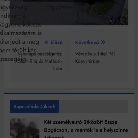
Mindenki a világot akarja uralni – de nem csak a 80-
ügyészség
rögzítette.
as években
indítványa
Bitumenes lapostetők: a bevált technológia akkor
működik, ha jól van felújítva
vagyonelkobzás
alkalmazására is
kiterjedt a meg
Bejegyzés
Előző
Következő
nem térült kár
navigáció
Vass-taps beszélgetés:
Véradás a Tittel Pál
összegéig.
Lázár Rita és Malácsik
Könyvtárban
Tibor
Kapcsolódó Cikkek
Két személyautó ütközött össze
Bogácson, a mentők is a helyszínre
érkeztek