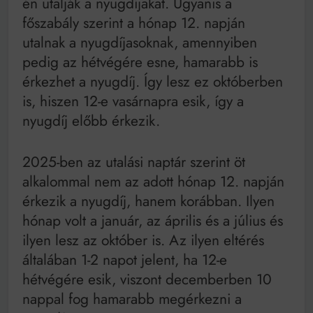
én utalják a nyugdíjakat. Ugyanis a
Mindenki a világot akarja uralni – de nem csak a 80-
as években
főszabály szerint a hónap 12. napján
Bitumenes lapostetők: a bevált technológia akkor
utalnak a nyugdíjasoknak, amennyiben
működik, ha jól van felújítva
pedig az hétvégére esne, hamarabb is
érkezhet a nyugdíj. Így lesz ez októberben
is, hiszen 12-e vasárnapra esik, így a
nyugdíj előbb érkezik.
2025-ben az utalási naptár szerint öt
alkalommal nem az adott hónap 12. napján
érkezik a nyugdíj, hanem korábban. Ilyen
hónap volt a január, az április és a július és
ilyen lesz az október is. Az ilyen eltérés
általában 1-2 napot jelent, ha 12-e
hétvégére esik, viszont decemberben 10
nappal fog hamarabb megérkezni a