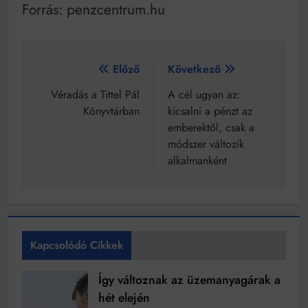
Forrás: penzcentrum.hu
Bejegyzés
Előző
Következő
navigáció
Véradás a Tittel Pál
A cél ugyan az:
Könyvtárban
kicsalni a pénzt az
emberektől, csak a
módszer változik
alkalmanként
Kapcsolódó Cikkek
Így változnak az üzemanyagárak a
hét elején