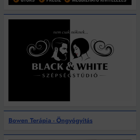
Bowen Terápia - Öngyógyítás