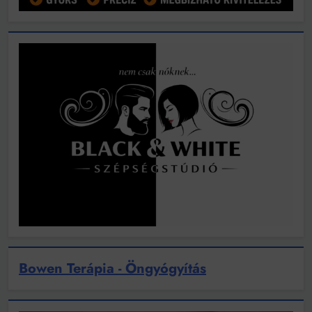
Bowen Terápia - Öngyógyítás