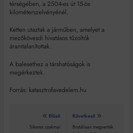
Mindenki a világot akarja uralni – de nem csak a 80-
térségében, a 2504-es út 15-ös
as években
kilométerszelvényénél.
Bitumenes lapostetők: a bevált technológia akkor
működik, ha jól van felújítva
Ketten utaztak a járműben, amelyet a
mezőkövesdi hivatásos tűzoltók
áramtalanítottak.
A balesethez a társhatóságok is
megérkeztek.
Forrás: katasztrofavedelem.hu
Bejegyzés
Előző
Következő
navigáció
Sikeres szakmai
Brutálisan megverték