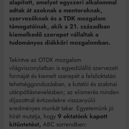
alapított, amelyet egyszeri alkalommal
Mindenki a világot akarja uralni – de nem csak a 80-
as években
adtak át azoknak a mentoroknak,
Bitumenes lapostetők: a bevált technológia akkor
szervezőknek és a TDK mozgalom
működik, ha jól van felújítva
támogatóinak, akik a 21. században
kiemelkedő szerepet vállaltak a
tudományos diákköri mozgalomban.
Tekintve az OTDK mozgalom
világviszonylatban is egyedülálló szervezeti
formáját és kiemelt szerepét a felsőoktatási
tehetséggondozásban, a kutatói és szakmai
utánpótlásnevelésben; az elismerés minden
díjazottnál évtizedekre visszanyúló
eredményes munkát takar. Egyetemünk jó
hírét mutatja, hogy
9 oktatónk kapott
kitüntetést,
ABC sorrendben: