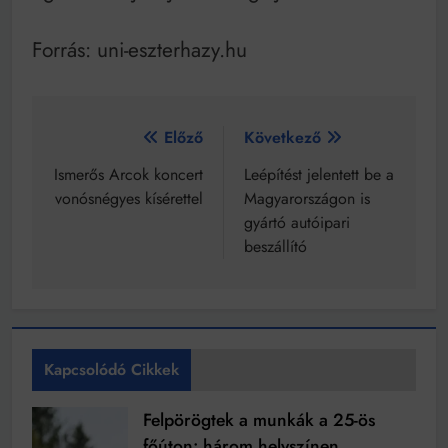
Forrás: uni-eszterhazy.hu
Bejegyzés
Előző
Következő
navigáció
Ismerős Arcok koncert
Leépítést jelentett be a
vonósnégyes kísérettel
Magyarországon is
gyártó autóipari
beszállító
Kapcsolódó Cikkek
Felpörögtek a munkák a 25-ös
főúton: három helyszínen