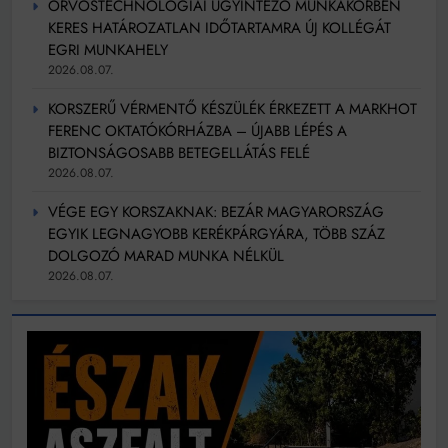
ORVOSTECHNOLÓGIAI ÜGYINTÉZŐ MUNKAKÖRBEN
KERES HATÁROZATLAN IDŐTARTAMRA ÚJ KOLLÉGÁT
EGRI MUNKAHELY
2026.08.07.
KORSZERŰ VÉRMENTŐ KÉSZÜLÉK ÉRKEZETT A MARKHOT
FERENC OKTATÓKÓRHÁZBA – ÚJABB LÉPÉS A
BIZTONSÁGOSABB BETEGELLÁTÁS FELÉ
2026.08.07.
VÉGE EGY KORSZAKNAK: BEZÁR MAGYARORSZÁG
EGYIK LEGNAGYOBB KERÉKPÁRGYÁRA, TÖBB SZÁZ
DOLGOZÓ MARAD MUNKA NÉLKÜL
2026.08.07.