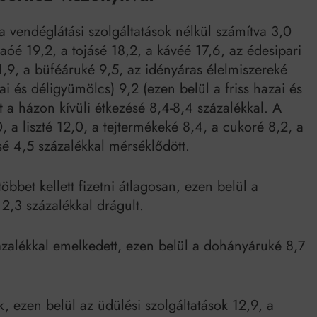
a vendéglátási szolgáltatások nélkül számítva 3,0
aóé 19,2, a tojásé 18,2, a kávéé 17,6, az édesipari
1,9, a büféáruké 9,5, az idényáras élelmiszereké
ai és déligyümölcs) 9,2 (ezen belül a friss hazai és
t a házon kívüli étkezésé 8,4-8,4 százalékkal. A
 a liszté 12,0, a tejtermékeké 8,4, a cukoré 8,2, a
úsé 4,5 százalékkal mérséklődött.
öbbet kellett fizetni átlagosan, ezen belül a
2,3 százalékkal drágult.
ázalékkal emelkedett, ezen belül a dohányáruké 8,7
, ezen belül az üdülési szolgáltatások 12,9, a