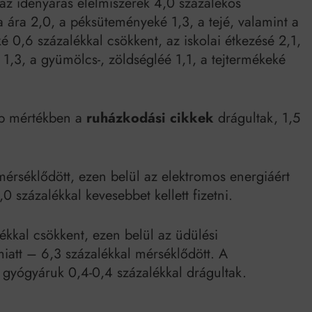
az idényáras élelmiszerek 4,0 százalékos
 ára 2,0, a péksüteményeké 1,3, a tejé, valamint a
é 0,6 százalékkal csökkent, az iskolai étkezésé 2,1,
 1,3, a gyümölcs-, zöldségléé 1,1, a tejtermékeké
bb mértékben a
ruházkodási cikkek
drágultak, 1,5
mérséklődött, ezen belül az elektromos energiáért
0 százalékkal kevesebbet kellett fizetni.
ékkal csökkent, ezen belül az üdülési
miatt – 6,3 százalékkal mérséklődött. A
gyógyáruk 0,4-0,4 százalékkal drágultak.