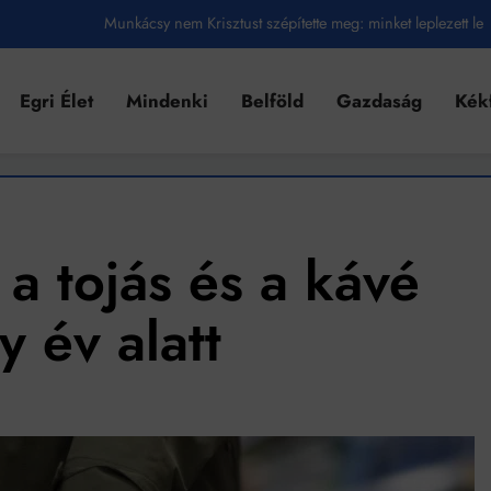
Munkácsy nem Krisztust szépítette meg: minket leplezett le
Ahol köszönnek, ott még van város
Egri Élet
Mindenki
Belföld
Gazdaság
Kék
Amikor a Tetris boldogabbá tesz, mint a szerelem
Létezik tökéletes élet: Truman is elhitte
Karinthy Frigyes: a zseni, aki belenézett a saját koponyájába
Ki akarsz törni. De miből?
a tojás és a kávé
Az öregség nem csak ránc?
y év alatt
Az ördög még mindig Pradát visel. De te miért öltözöl hozzá?
Móricz Zsigmond: falusi író vagy boncmester?
Mindenki a világot akarja uralni – de nem csak a 80-as években
umenes lapostetők: a bevált technológia akkor működik, ha jól van felújítva