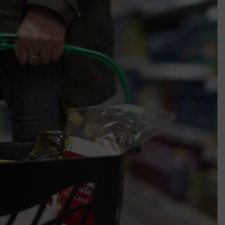
k szerint akár 5 százalékkal is nőhetnek a bérleti díjak a ponthatárhirdetés
után az egyetemi városokban
Munkácsy nem Krisztust szépítette meg: minket leplezett le
Ahol köszönnek, ott még van város
Amikor a Tetris boldogabbá tesz, mint a szerelem
Létezik tökéletes élet: Truman is elhitte
Karinthy Frigyes: a zseni, aki belenézett a saját koponyájába
Ki akarsz törni. De miből?
Az öregség nem csak ránc?
Az ördög még mindig Pradát visel. De te miért öltözöl hozzá?
Móricz Zsigmond: falusi író vagy boncmester?