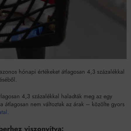
Mindenki a világot akarja uralni – de nem csak a 80-as években
umenes lapostetők: a bevált technológia akkor működik, ha jól van felújítva
 azonos hónapi értékeket átlagosan 4,3 százalékkal
éséből.
tlagosan 4,3 százalékkal haladták meg az egy
va átlagosan nem változtak az árak – közölte gyors
tal.
erhez viszonyítva: