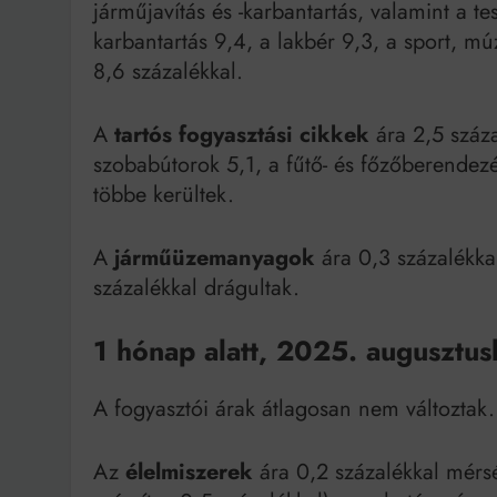
járműjavítás és -karbantartás, valamint a tes
karbantartás 9,4, a lakbér 9,3, a sport, m
8,6 százalékkal.
A
tartós fogyasztási cikkek
ára 2,5 száza
szobabútorok 5,1, a fűtő- és főzőberendezé
többe kerültek.
A
járműüzemanyagok
ára 0,3 százalékka
százalékkal drágultak.
1 hónap alatt, 2025. augusztus
A fogyasztói árak átlagosan nem változtak.
Az
élelmiszerek
ára 0,2 százalékkal mérsé