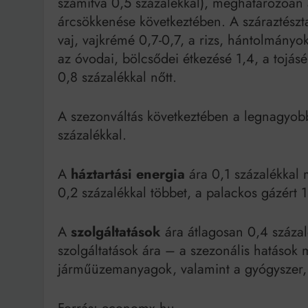
számítva 0,5 százalékkal), meghatározóan 
árcsökkenése következtében. A száraztészta
vaj, vajkrémé 0,7-0,7, a rizs, hántolmányok
az óvodai, bölcsődei étkezésé 1,4, a tojásé
0,8 százalékkal nőtt.
A szezonváltás következtében a legnagyo
százalékkal.
A
háztartási energia
ára 0,1 százalékkal 
0,2 százalékkal többet, a palackos gázért 1,
A
szolgáltatások
ára átlagosan 0,4 százal
szolgáltatások ára – a szezonális hatások 
járműüzemanyagok, valamint a gyógyszer, 