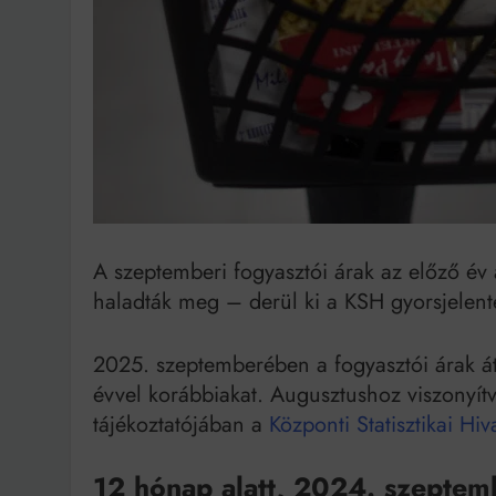
Bit
A szeptemberi fogyasztói árak az előző év
haladták meg – derül ki a KSH gyorsjelent
2025. szeptemberében a fogyasztói árak á
évvel korábbiakat. Augusztushoz viszonyít
tájékoztatójában a
Központi Statisztikai Hiva
12 hónap alatt, 2024. szeptemb