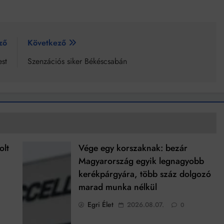
ző
Következő
st
Szenzációs siker Békéscsabán
olt
Vége egy korszaknak: bezár
Magyarország egyik legnagyobb
kerékpárgyára, több száz dolgozó
marad munka nélkül
Egri Élet
2026.08.07.
0