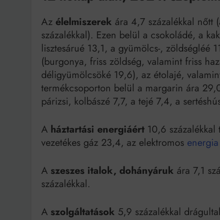
Az
élelmiszerek
ára 4,7 százalékkal nőtt (
százalékkal). Ezen belül a csokoládé, a kak
lisztesárué 13,1, a gyümölcs-, zöldségléé 1
(burgonya, friss zöldség, valamint friss haz
déligyümölcsöké 19,6), az étolajé, valamin
termékcsoporton belül a margarin ára 29,0,
párizsi, kolbászé 7,7, a tejé 7,4, a sertésh
A
háztartási energiáért
10,6 százalékkal t
vezetékes gáz 23,4, az elektromos
energia
A
szeszes italok, dohányáruk
ára 7,1 sz
százalékkal.
A
szolgáltatások
5,9 százalékkal drágultak