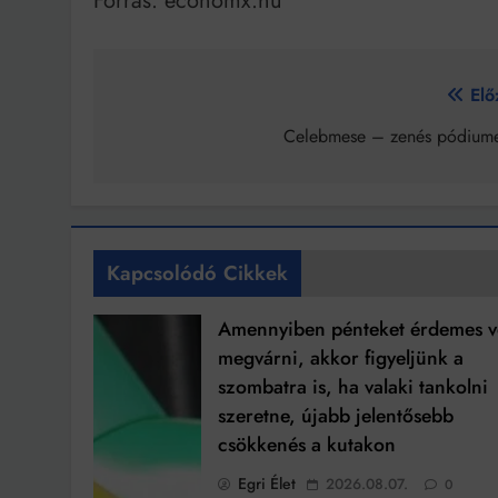
Forrás: economx.hu
Bejegyzés
Elő
navigáció
Celebmese – zenés pódiume
Kapcsolódó Cikkek
Amennyiben pénteket érdemes v
megvárni, akkor figyeljünk a
szombatra is, ha valaki tankolni
szeretne, újabb jelentősebb
csökkenés a kutakon
Egri Élet
2026.08.07.
0