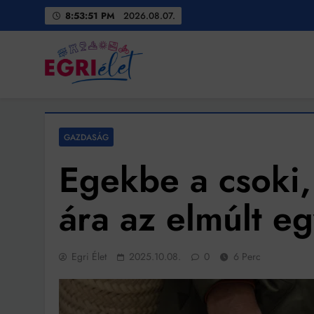
Skip
8:53:53 PM
2026.08.07.
to
content
Egri Élet
Friss hírek
GAZDASÁG
Egekbe a csoki, 
ára az elmúlt eg
Egri Élet
2025.10.08.
0
6 Perc
Bit