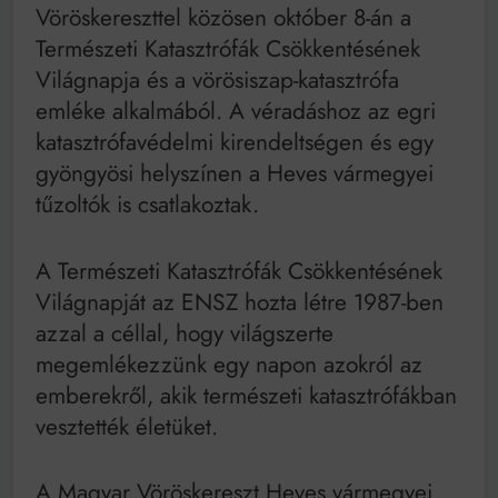
Mindenki a világot akarja uralni – de nem csak a 80-
Vöröskereszttel közösen október 8-án a
as években
Természeti Katasztrófák Csökkentésének
Bitumenes lapostetők: a bevált technológia akkor
működik, ha jól van felújítva
Világnapja és a vörösiszap-katasztrófa
emléke alkalmából. A véradáshoz az egri
katasztrófavédelmi kirendeltségen és egy
gyöngyösi helyszínen a Heves vármegyei
tűzoltók is csatlakoztak.
A Természeti Katasztrófák Csökkentésének
Világnapját az ENSZ hozta létre 1987-ben
azzal a céllal, hogy világszerte
megemlékezzünk egy napon azokról az
emberekről, akik természeti katasztrófákban
vesztették életüket.
A Magyar Vöröskereszt Heves vármegyei