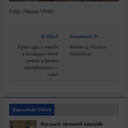
Fotó: Heves VMKI
Bejegyzés
Előző
Következő
navigáció
Fejbe rúgta a mentős
Baleset az M3-ason,
a hordágyon fekvő
Gödöllőnél
embert a hatvani
vasútállomáson –
videó
Kapcsolódó Cikkek
Korszerű vérmentő készülék