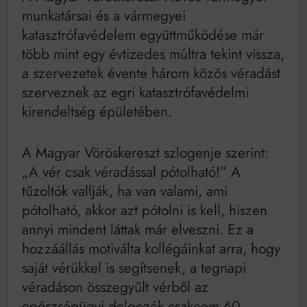
munkatársai és a vármegyei
katasztrófavédelem együttműködése már
több mint egy évtizedes múltra tekint vissza,
a szervezetek évente három közös véradást
szerveznek az egri katasztrófavédelmi
kirendeltség épületében.
A Magyar Vöröskereszt szlogenje szerint:
„A vér csak véradással pótolható!” A
tűzoltók vallják, ha van valami, ami
pótolható, akkor azt pótolni is kell, hiszen
annyi mindent láttak már elveszni. Ez a
hozzáállás motiválta kollégáinkat arra, hogy
saját vérükkel is segítsenek, a tegnapi
véradáson összegyűlt vérből az
egészségügyi dolgozók csaknem 60