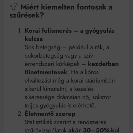
Miért kiemelten fontosak a
szűrések?
Korai felismerés – a gyógyulás
kulcsa
Sok betegség – például a rák, a
cukorbetegség vagy a szív-
érrendszeri kórképek –
kezdetben
tünetmentesek
. Ha a kóros
elváltozást még a korai stádiumban
sikerül kimutatni, a kezelés
sikeressége drámaian nő, sokszor
teljes gyógyulás is elérhető.
Életmentő szerep
Statisztikák szerint a rendszeres
szűrővizsgálatok
akár 30–50%-kal