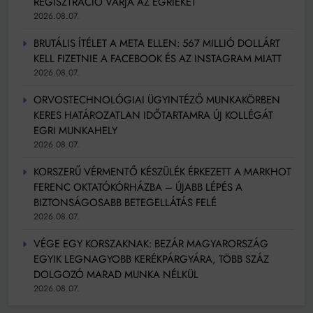
REGISZTRÁCIÓ VÁRJA AZ EGRIEKET
2026.08.07.
BRUTÁLIS ÍTÉLET A META ELLEN: 567 MILLIÓ DOLLÁRT
KELL FIZETNIE A FACEBOOK ÉS AZ INSTAGRAM MIATT
2026.08.07.
ORVOSTECHNOLÓGIAI ÜGYINTÉZŐ MUNKAKÖRBEN
KERES HATÁROZATLAN IDŐTARTAMRA ÚJ KOLLÉGÁT
EGRI MUNKAHELY
2026.08.07.
KORSZERŰ VÉRMENTŐ KÉSZÜLÉK ÉRKEZETT A MARKHOT
FERENC OKTATÓKÓRHÁZBA – ÚJABB LÉPÉS A
BIZTONSÁGOSABB BETEGELLÁTÁS FELÉ
2026.08.07.
VÉGE EGY KORSZAKNAK: BEZÁR MAGYARORSZÁG
EGYIK LEGNAGYOBB KERÉKPÁRGYÁRA, TÖBB SZÁZ
DOLGOZÓ MARAD MUNKA NÉLKÜL
2026.08.07.