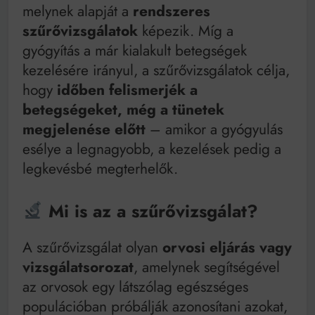
melynek alapját a
rendszeres
Bitumenes lapostetők: a bevált technológia akkor
működik, ha jól van felújítva
szűrővizsgálatok
képezik. Míg a
gyógyítás a már kialakult betegségek
kezelésére irányul, a szűrővizsgálatok célja,
hogy
időben felismerjék a
betegségeket, még a tünetek
megjelenése előtt
– amikor a gyógyulás
esélye a legnagyobb, a kezelések pedig a
legkevésbé megterhelők.
Mi is az a szűrővizsgálat?
A szűrővizsgálat olyan
orvosi eljárás vagy
vizsgálatsorozat
, amelynek segítségével
az orvosok egy látszólag egészséges
populációban próbálják azonosítani azokat,