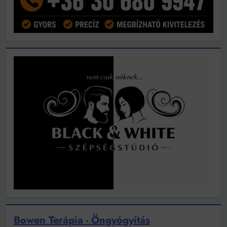
Bowen Terápia - Öngyógyítás