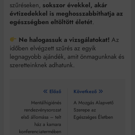
szűréseken,
sokszor évekkel, akár
évtizedekkel is meghosszabbíthatja az
egészségben eltöltött életét
.
Ne halogassuk a vizsgálatokat!
Az
időben elvégzett szűrés az egyik
legnagyobb ajándék, amit önmagunknak és
szeretteinknek adhatunk.
Bejegyzés
Előző
Következő
navigáció
Mentálhigiénés
A Mozgás Alapvető
rendezvénysorozat
Szerepe az
első állomása – telt
Egészséges Életben
ház a kamara
konferenciatermében