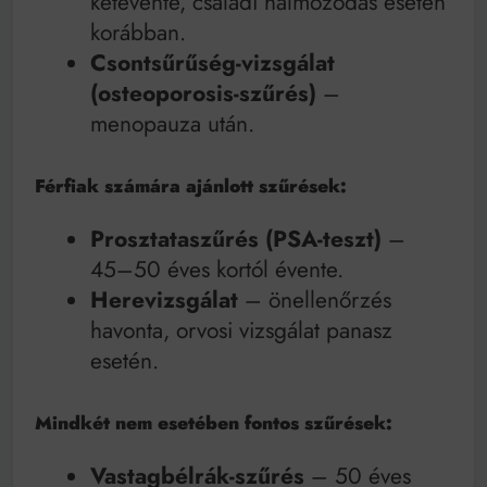
kétévente, családi halmozódás esetén
korábban.
Csontsűrűség-vizsgálat
(osteoporosis-szűrés)
–
menopauza után.
Férfiak számára ajánlott szűrések:
Prosztataszűrés (PSA-teszt)
–
45–50 éves kortól évente.
Herevizsgálat
– önellenőrzés
havonta, orvosi vizsgálat panasz
esetén.
Mindkét nem esetében fontos szűrések:
Vastagbélrák-szűrés
– 50 éves