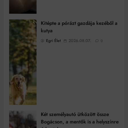
Kitépte a pórázt gazdája kezéből a
kutya
Egri Élet
2026.08.07.
0
Két személyautó ütközött össze
Bogácson, a mentők is a helyszínre