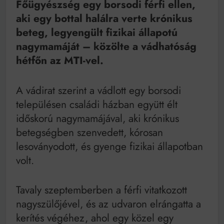
Főügyészség egy borsodi férfi ellen,
Mindenki a világot akarja uralni – de nem csak a 80-
as években
aki egy bottal halálra verte krónikus
Bitumenes lapostetők: a bevált technológia akkor
beteg, legyengült fizikai állapotú
működik, ha jól van felújítva
nagymamáját – közölte a vádhatóság
hétfőn az MTI-vel.
A vádirat szerint a vádlott egy borsodi
településen családi házban együtt élt
időskorú nagymamájával, aki krónikus
betegségben szenvedett, kórosan
lesoványodott, és gyenge fizikai állapotban
volt.
Tavaly szeptemberben a férfi vitatkozott
nagyszülőjével, és az udvaron elrángatta a
kerítés végéhez, ahol egy közel egy