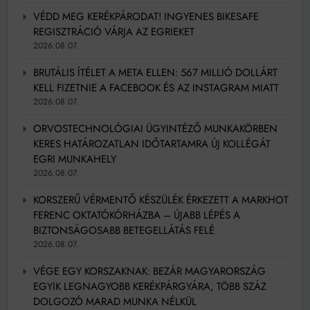
VÉDD MEG KERÉKPÁRODAT! INGYENES BIKESAFE
REGISZTRÁCIÓ VÁRJA AZ EGRIEKET
2026.08.07.
BRUTÁLIS ÍTÉLET A META ELLEN: 567 MILLIÓ DOLLÁRT
KELL FIZETNIE A FACEBOOK ÉS AZ INSTAGRAM MIATT
2026.08.07.
ORVOSTECHNOLÓGIAI ÜGYINTÉZŐ MUNKAKÖRBEN
KERES HATÁROZATLAN IDŐTARTAMRA ÚJ KOLLÉGÁT
EGRI MUNKAHELY
2026.08.07.
KORSZERŰ VÉRMENTŐ KÉSZÜLÉK ÉRKEZETT A MARKHOT
FERENC OKTATÓKÓRHÁZBA – ÚJABB LÉPÉS A
BIZTONSÁGOSABB BETEGELLÁTÁS FELÉ
2026.08.07.
VÉGE EGY KORSZAKNAK: BEZÁR MAGYARORSZÁG
EGYIK LEGNAGYOBB KERÉKPÁRGYÁRA, TÖBB SZÁZ
DOLGOZÓ MARAD MUNKA NÉLKÜL