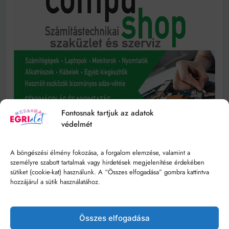
Fontosnak tartjuk az adatok
védelmét
A böngészési élmény fokozása, a forgalom elemzése, valamint a
személyre szabott tartalmak vagy hirdetések megjelenítése érdekében
sütiket (cookie-kat) használunk. A “Összes elfogadása” gombra kattintva
hozzájárul a sütik használatához.
Összes elfogadása