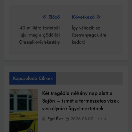
Bejegyzés
Előző
Következő
navigáció
40 milliárd forintból
Így változik az
újul meg a gödöllői
üzemanyagok ára
Grassalkovich-kastély
keddtől
Kapcsolódó Cikkek
Két tragédia néhány nap alatt a
Sajón – ismét a természetes vizek
veszélyeire figyelmeztetnek
Egri Élet
2026.08.07.
0