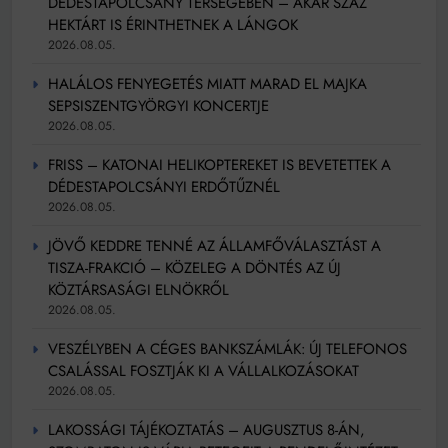
DÉDESTAPOLCSÁNY TÉRSÉGÉBEN – AKÁR SZÁZ
HEKTÁRT IS ÉRINTHETNEK A LÁNGOK
2026.08.05.
HALÁLOS FENYEGETÉS MIATT MARAD EL MAJKA
SEPSISZENTGYÖRGYI KONCERTJE
2026.08.05.
FRISS – KATONAI HELIKOPTEREKET IS BEVETETTEK A
DÉDESTAPOLCSÁNYI ERDŐTŰZNÉL
2026.08.05.
JÖVŐ KEDDRE TENNÉ AZ ÁLLAMFŐVÁLASZTÁST A
TISZA-FRAKCIÓ – KÖZELEG A DÖNTÉS AZ ÚJ
KÖZTÁRSASÁGI ELNÖKRŐL
2026.08.05.
VESZÉLYBEN A CÉGES BANKSZÁMLÁK: ÚJ TELEFONOS
CSALÁSSAL FOSZTJÁK KI A VÁLLALKOZÁSOKAT
2026.08.05.
LAKOSSÁGI TÁJÉKOZTATÁS – AUGUSZTUS 8-ÁN,