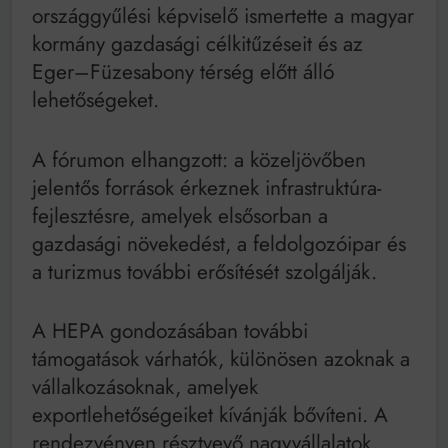
Mindenki a világot akarja uralni – de nem csak a 80-
országgyűlési képviselő ismertette a magyar
as években
kormány gazdasági célkitűzéseit és az
Bitumenes lapostetők: a bevált technológia akkor
működik, ha jól van felújítva
Eger–Füzesabony térség előtt álló
lehetőségeket.
A fórumon elhangzott: a közeljövőben
jelentős források érkeznek infrastruktúra-
fejlesztésre, amelyek elsősorban a
gazdasági növekedést, a feldolgozóipar és
a turizmus további erősítését szolgálják.
A HEPA gondozásában további
támogatások várhatók, különösen azoknak a
vállalkozásoknak, amelyek
exportlehetőségeiket kívánják bővíteni. A
rendezvényen résztvevő nagyvállalatok,