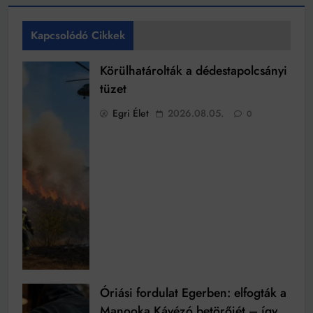
Kapcsolódó Cikkek
Körülhatárolták a dédestapolcsányi
tüzet
Egri Élet
2026.08.05.
0
Óriási fordulat Egerben: elfogták a
Manooka Kávézó betörőjét – így