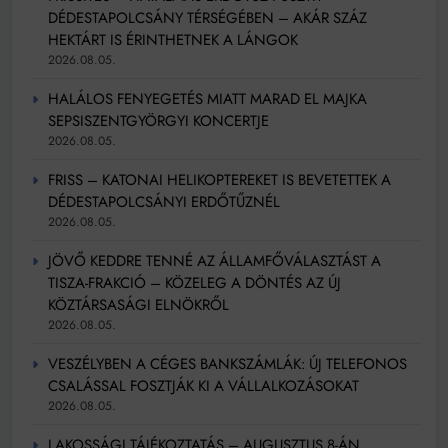
DÉDESTAPOLCSÁNY TÉRSÉGÉBEN – AKÁR SZÁZ
HEKTÁRT IS ÉRINTHETNEK A LÁNGOK
2026.08.05.
HALÁLOS FENYEGETÉS MIATT MARAD EL MAJKA
SEPSISZENTGYÖRGYI KONCERTJE
2026.08.05.
FRISS – KATONAI HELIKOPTEREKET IS BEVETETTEK A
DÉDESTAPOLCSÁNYI ERDŐTŰZNÉL
2026.08.05.
JÖVŐ KEDDRE TENNÉ AZ ÁLLAMFŐVÁLASZTÁST A
TISZA-FRAKCIÓ – KÖZELEG A DÖNTÉS AZ ÚJ
KÖZTÁRSASÁGI ELNÖKRŐL
2026.08.05.
VESZÉLYBEN A CÉGES BANKSZÁMLÁK: ÚJ TELEFONOS
CSALÁSSAL FOSZTJÁK KI A VÁLLALKOZÁSOKAT
2026.08.05.
LAKOSSÁGI TÁJÉKOZTATÁS – AUGUSZTUS 8-ÁN,