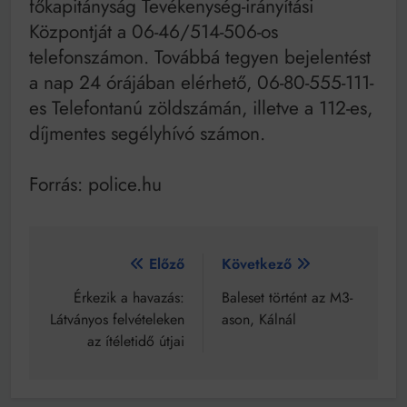
főkapitányság Tevékenység-irányítási
Központját a 06-46/514-506-os
telefonszámon. Továbbá tegyen bejelentést
a nap 24 órájában elérhető, 06-80-555-111-
es Telefontanú zöldszámán, illetve a 112-es,
díjmentes segélyhívó számon.
Forrás: police.hu
Bejegyzés
Előző
Következő
navigáció
Érkezik a havazás:
Baleset történt az M3-
Látványos felvételeken
ason, Kálnál
az ítéletidő útjai