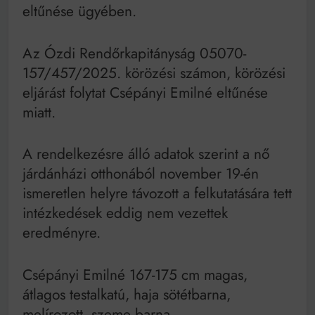
Bitumenes lapostetők: a bevált technológia akkor
eltűnése ügyében.
működik, ha jól van felújítva
Az Ózdi Rendőrkapitányság 05070-
157/457/2025. körözési számon, körözési
eljárást folytat Csépányi Emilné eltűnése
miatt.
A rendelkezésre álló adatok szerint a nő
járdánházi otthonából november 19-én
ismeretlen helyre távozott a felkutatására tett
intézkedések eddig nem vezettek
eredményre.
Csépányi Emilné 167-175 cm magas,
átlagos testalkatú, haja sötétbarna,
melírozott, szeme barna.