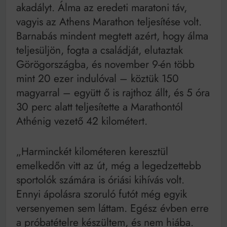
akadályt. Álma az eredeti maratoni táv,
vagyis az Athens Marathon teljesítése volt.
Barnabás mindent megtett azért, hogy álma
teljesüljön, fogta a családját, elutaztak
Görögországba, és november 9-én több
mint 20 ezer indulóval – köztük 150
magyarral – együtt ő is rajthoz állt, és 5 óra
30 perc alatt teljesítette a Marathontól
Athénig vezető 42 kilométert.
„Harminckét kilométeren keresztül
emelkedőn vitt az út, még a legedzettebb
sportolók számára is óriási kihívás volt.
Ennyi ápolásra szoruló futót még egyik
versenyemen sem láttam. Egész évben erre
a próbatételre készültem, és nem hiába.