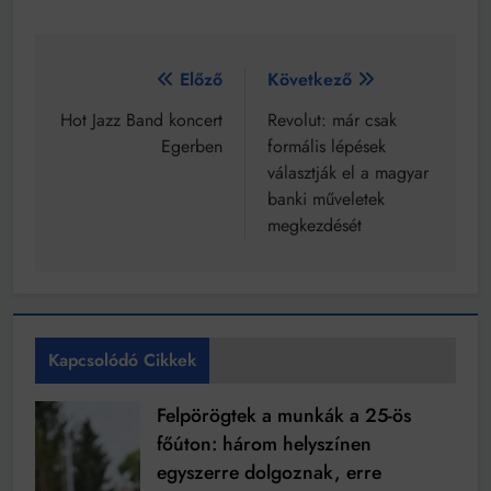
Bejegyzés
Előző
Következő
navigáció
Hot Jazz Band koncert
Revolut: már csak
Egerben
formális lépések
választják el a magyar
banki műveletek
megkezdését
Kapcsolódó Cikkek
Felpörögtek a munkák a 25-ös
főúton: három helyszínen
egyszerre dolgoznak, erre