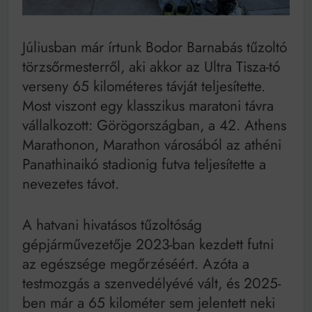
Bitumenes lapostetők: a bevált technológia akkor
működik, ha jól van felújítva
Júliusban már írtunk Bodor Barnabás tűzoltó
törzsőrmesterről, aki akkor az Ultra Tisza-tó
verseny 65 kilométeres távját teljesítette.
Most viszont egy klasszikus maratoni távra
vállalkozott: Görögországban, a 42. Athens
Marathonon, Marathon városából az athéni
Panathinaikó stadionig futva teljesítette a
nevezetes távot.
A hatvani hivatásos tűzoltóság
gépjárművezetője 2023-ban kezdett futni
az egészsége megőrzéséért. Azóta a
testmozgás a szenvedélyévé vált, és 2025-
ben már a 65 kilométer sem jelentett neki