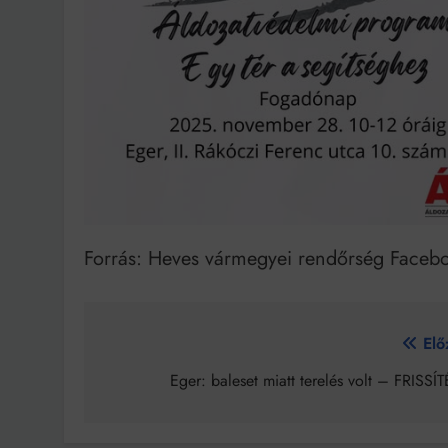
Forrás: Heves vármegyei rendőrség Faceb
Bejegyzés
Elő
navigáció
Eger: baleset miatt terelés volt – FRISSÍ