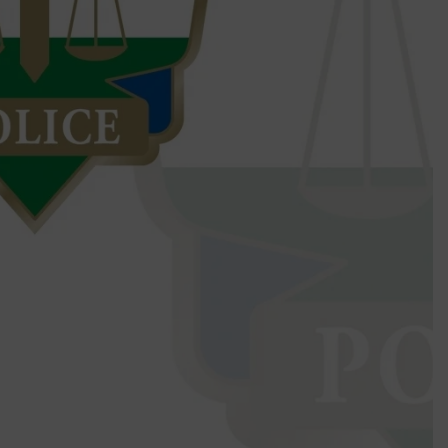
Mindenki a világot akarja uralni – de nem csak a 80-as években
umenes lapostetők: a bevált technológia akkor működik, ha jól van felújítva