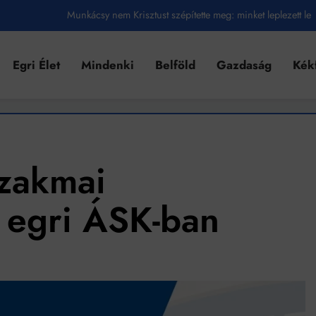
Munkácsy nem Krisztust szépítette meg: minket leplezett le
Ahol köszönnek, ott még van város
Egri Élet
Mindenki
Belföld
Gazdaság
Kék
Amikor a Tetris boldogabbá tesz, mint a szerelem
Létezik tökéletes élet: Truman is elhitte
Karinthy Frigyes: a zseni, aki belenézett a saját koponyájába
Ki akarsz törni. De miből?
zakmai
Az öregség nem csak ránc?
 egri ÁSK-ban
Az ördög még mindig Pradát visel. De te miért öltözöl hozzá?
Móricz Zsigmond: falusi író vagy boncmester?
Mindenki a világot akarja uralni – de nem csak a 80-as években
umenes lapostetők: a bevált technológia akkor működik, ha jól van felújítva