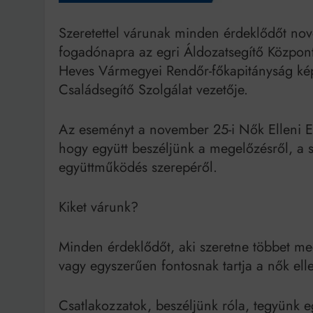
Szeretettel várunak minden érdeklődőt no
fogadónapra az egri Áldozatsegítő Közpon
Heves Vármegyei Rendőr-főkapitányság képv
Családsegítő Szolgálat vezetője.
Az eseményt a november 25-i Nők Elleni E
hogy együtt beszéljünk a megelőzésről, a s
együttműködés szerepéről.
Kiket várunk?
Minden érdeklődőt, aki szeretne többet meg
vagy egyszerűen fontosnak tartja a nők ell
Csatlakozzatok, beszéljünk róla, tegyünk 