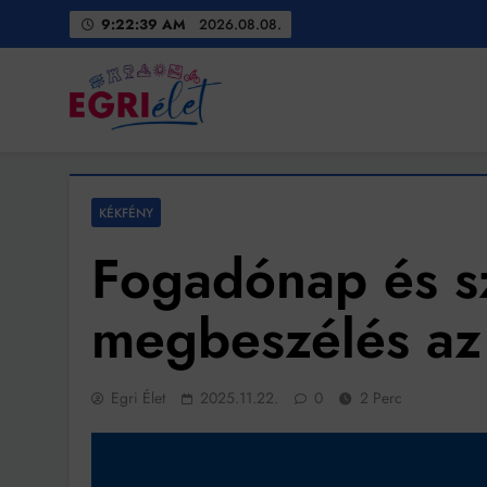
Skip
9:22:41 AM
2026.08.08.
to
content
Egri Élet
Friss hírek
KÉKFÉNY
Fogadónap és s
megbeszélés az
Egri Élet
2025.11.22.
0
2 Perc
Bit