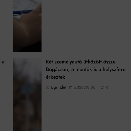
l a
Két személyautó ütközött össze
Bogácson, a mentők is a helyszínre
érkeztek
Egri Élet
2026.08.06.
0