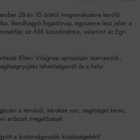
vember 28-án 10 órától megrendezésre kerülő
tba. Rendhagyó fogadónap, egyszerre lesz jelen a
iselője, az ÁSK koordinátora, valamint az Egri
rőszak Elleni Világnap apropóján szervezzük,
egítségnyújtás lehetőségeiről és a helyi
tudni a témáról, kérdése van, segítséget keres,
eni erőszak megelőzését.
együtt a biztonságosabb közösségekért!