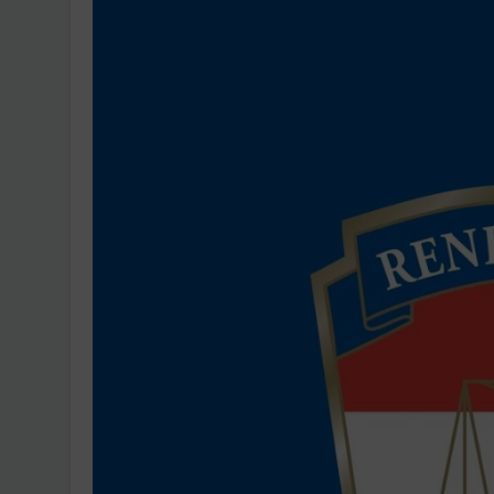
Ingatlanpiaci szakértő