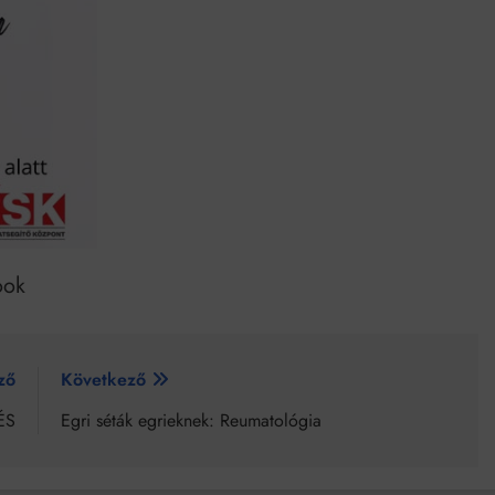
ook
ző
Következő
TÉS
Egri séták egrieknek: Reumatológia