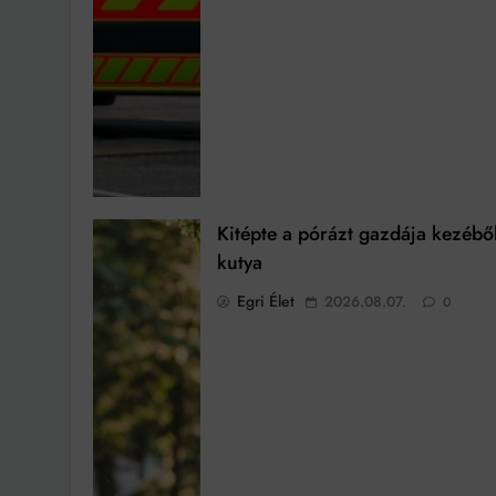
Kitépte a pórázt gazdája kezébő
kutya
Egri Élet
2026.08.07.
0