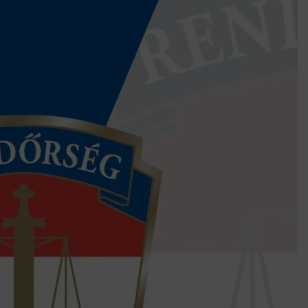
k szerint akár 5 százalékkal is nőhetnek a bérleti díjak a ponthatárhirdetés
után az egyetemi városokban
Munkácsy nem Krisztust szépítette meg: minket leplezett le
Ahol köszönnek, ott még van város
Amikor a Tetris boldogabbá tesz, mint a szerelem
Létezik tökéletes élet: Truman is elhitte
Karinthy Frigyes: a zseni, aki belenézett a saját koponyájába
Ki akarsz törni. De miből?
Az öregség nem csak ránc?
Az ördög még mindig Pradát visel. De te miért öltözöl hozzá?
Móricz Zsigmond: falusi író vagy boncmester?