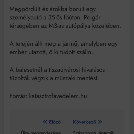
Mindenki a világot akarja uralni – de nem csak a 80-
as években
Megpördült és árokba borult egy
Bitumenes lapostetők: a bevált technológia akkor
személyautó a 35-ös főúton, Polgár
működik, ha jól van felújítva
térségében az M3-as autópálya közelében.
A tetején állt meg a jármű, amelyben egy
ember utazott, ő ki tudott szállni.
A balesetnél a tiszaújvárosi hivatásos
tűzoltók végzik a műszaki mentést.
Forrás: katasztrofavedelem.hu
Bejegyzés
Előző
Következő
Újra megrendezésre
Századossá léptették