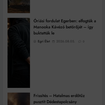
Óriási fordulat Egerben: elfogták a
Manooka Kávézó betörőjét – így
buktatták le
Egri Élet
2026.08.05.
0
Frissítés – Hatalmas erdőtűz
pusztít Dédestapolcsány