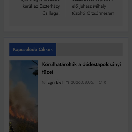
navigáció
kerül az Eszterházy
elő Juhász Mihály
Csillaga!
tűzoltó törzsőrmestert
Kapcsolódó Cikkek
Körülhatárolták a dédestapolcsányi
tüzet
Egri Élet
2026.08.05.
0