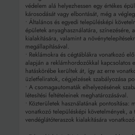
védelem alá helyezhessen egy értékes épül
károsodását vagy elbontását, még a véglege
• Általános és egyedi településképi követel
épületek anyaghasználatára, színezésére, a
kialakítására, valamint a növénytelepítések
megállapításával.
• Reklámokra és cégtáblákra vonatkozó elő
alapján a reklámhordozókkal kapcsolatos e
hatáskörébe kerültek át, így az erre vonat
üzletfeliratok, cégjelzések szabályozása p
• A csomagautomaták elhelyezésének szabá
létesítési feltételeinek meghatározásával.
• Közterületek használatának pontosítása: 
vonatkozó településképi követelmények, a 
vendéglátóteraszok kialakítására vonatkozó