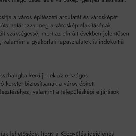
Mindenki a világot akarja uralni – de nem csak a 80-as években
umenes lapostetők: a bevált technológia akkor működik, ha jól van felújítva
tja a város építészeti arculatát és városképét
 óta határozza meg a városkép alakításának
vált szükségessé, mert az elmúlt években jelentősen
 valamint a gyakorlati tapasztalatok is indokolttá
 összhangba kerüljenek az országos
 keretet biztosítsanak a város épített
esztéséhez, valamint a településképi eljárások
nnak lehetősége, hogy a Közgyűlés ideiglenes