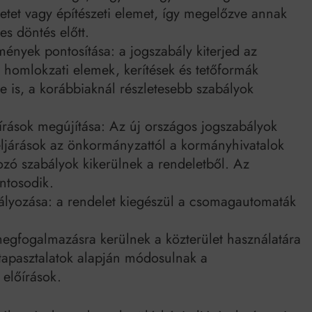
etet vagy építészeti elemet, így megelőzve annak
s döntés előtt.
mények pontosítása: a jogszabály kiterjed az
 homlokzati elemek, kerítések és tetőformák
re is, a korábbiaknál részletesebb szabályok
írások megújítása: Az új országos jogszabályok
ljárások az önkormányzattól a kormányhivatalok
kozó szabályok kikerülnek a rendeletből. Az
ontosodik.
lyozása: a rendelet kiegészül a csomagautomaták
megfogalmazásra kerülnek a közterület használatára
tapasztalatok alapján módosulnak a
 előírások.