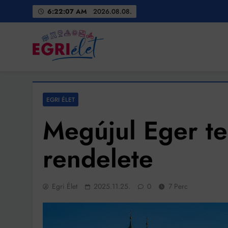
Skip
6:22:09 AM
2026.08.08.
to
content
Egri Élet
Friss hírek
EGRI ÉLET
Megújul Eger te
rendelete
Egri Élet
2025.11.25.
0
7 Perc
Bit