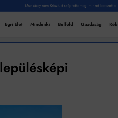
Munkácsy nem Krisztust szépítette meg: minket leplezett le
Ahol köszönnek, ott még van város
Egri Élet
Mindenki
Belföld
Gazdaság
Kék
Amikor a Tetris boldogabbá tesz, mint a szerelem
Létezik tökéletes élet: Truman is elhitte
Karinthy Frigyes: a zseni, aki belenézett a saját koponyájába
Ki akarsz törni. De miből?
lepülésképi
Az öregség nem csak ránc?
Az ördög még mindig Pradát visel. De te miért öltözöl hozzá?
Móricz Zsigmond: falusi író vagy boncmester?
Mindenki a világot akarja uralni – de nem csak a 80-as években
umenes lapostetők: a bevált technológia akkor működik, ha jól van felújítva