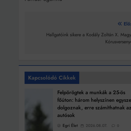
Bejegyzés
Elő
navigáció
Hallgatóink sikere a Kodály Zoltán X. Magy
Kórusverseny
Kapcsolódó Cikkek
Felpörögtek a munkák a 25-ös
főúton: három helyszínen egysze
dolgoznak, erre számíthatnak a
autósok
Egri Élet
2026.08.07.
0