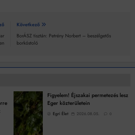
ző
Következő
ar
BorÁSZ tisztán: Petrény Norbert – beszélgetős
en
borkóstoló
Figyelem! Éjszakai permetezés lesz
rre
Eger közterületein
z
Egri Élet
2026.08.05.
0