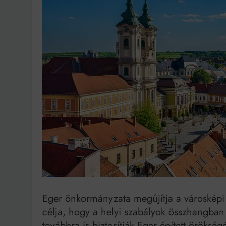
Ingatlanpiaci szakértő
Eger önkormányzata megújítja a városképi 
célja, hogy a helyi szabályok összhangban
továbbra is biztosítják Eger épített öröksé