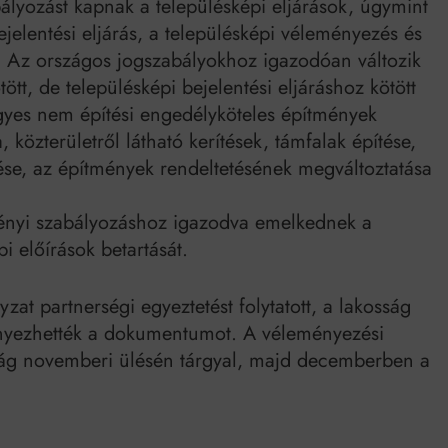
bályozást kapnak a településképi eljárások, úgymint
jelentési eljárás, a településképi véleményezés és
s. Az országos jogszabályokhoz igazodóan változik
ött, de településképi bejelentési eljáráshoz kötött
egyes nem építési engedélyköteles építmények
, közterületről látható kerítések, támfalak építése,
se, az építmények rendeltetésének megváltoztatása
rvényi szabályozáshoz igazodva emelkednek a
i előírások betartását.
at partnerségi egyeztetést folytatott, a lakosság
ényezhették a dokumentumot. A véleményezési
ttság novemberi ülésén tárgyal, majd decemberben a