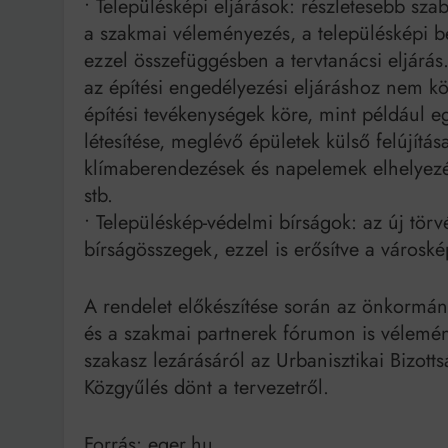
• Településképi eljárások: részletesebb sza
a szakmai véleményezés, a településképi be
ezzel összefüggésben a tervtanácsi eljárá
az építési engedélyezési eljáráshoz nem köt
építési tevékenységek köre, mint például 
létesítése, meglévő épületek külső felújítása
klímaberendezések és napelemek elhelyezé
stb.
• Településkép-védelmi bírságok: az új tö
bírságösszegek, ezzel is erősítve a városkép
A rendelet előkészítése során az önkormányz
és a szakmai partnerek fórumon is vélem
szakasz lezárásáról az Urbanisztikai Bizo
Közgyűlés dönt a tervezetről.
Forrás: eger.hu