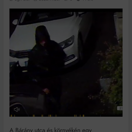
működik, ha jól van felújítva
Ingatlanpiaci szakértők szerint akár 5 százalékkal is
nőhetnek a bérleti díjak a ponthatárhirdetés után az
egyetemi városokban
Munkácsy nem Krisztust szépítette meg: minket
leplezett le
Ahol köszönnek, ott még van város
Amikor a Tetris boldogabbá tesz, mint a szerelem
Létezik tökéletes élet: Truman is elhitte
Karinthy Frigyes: a zseni, aki belenézett a saját
koponyájába
Ki akarsz törni. De miből?
Az öregség nem csak ránc?
Az ördög még mindig Pradát visel. De te miért öltözöl
hozzá?
Móricz Zsigmond: falusi író vagy boncmester?
A
Bárány utca és környékén egy