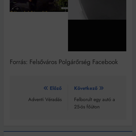
Forrás: Felsőváros Polgárőrség Facebook
Bejegyzés
Előző
Következő
navigáció
Adventi Véradás
Felborult egy autó a
25-ös főúton