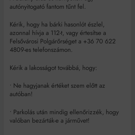
Mindenki a világot akarja uralni – de nem csak a 80-
autónyitogató fantom tűnt fel.
as években
Bitumenes lapostetők: a bevált technológia akkor
működik, ha jól van felújítva
Kérik, hogy ha bárki hasonlót észlel,
azonnal hívja a 112-t, vagy értesítse a
Felsővárosi Polgárőrséget a +36 70 622
4809-es telefonszámon.
Kérik a lakosságot továbbá, hogy:
• Ne hagyjanak értéket szem előtt az
autóban!
• Parkolás után mindig ellenőrizzék, hogy
valóban bezárták-e a járművet!