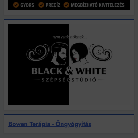
Bowen Terápia - Öngyógyítás