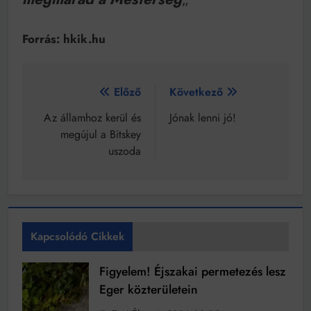
Forrás: hkik.hu
Bejegyzés
Előző
Következő
navigáció
Az államhoz kerül és
Jónak lenni jó!
megújul a Bitskey
uszoda
Kapcsolódó Cikkek
Figyelem! Éjszakai permetezés lesz
Eger közterületein