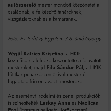
autószerelő
mester mondott köszönetet a
családnak, a felkészítő tanároknak,
vizsgáztatóknak és a kamarának.
Fotó: Eszterházy Egyetem / Szántó György
Végül Katrics Krisztina
, a HKIK
kézműipari alelnöke köszöntötte a felavatott
mestereket, majd
File Sándor Pál,
a HKIK
főtitkár pohárköszöntőjével mesterré
fogadta a frissen avatott mestereket.
Az eseményt irodalmi és zenei produkciók
is színesítették
Laskay Anna
és
Nazlican
Erol
(Erasmus hallgató, Törökország)