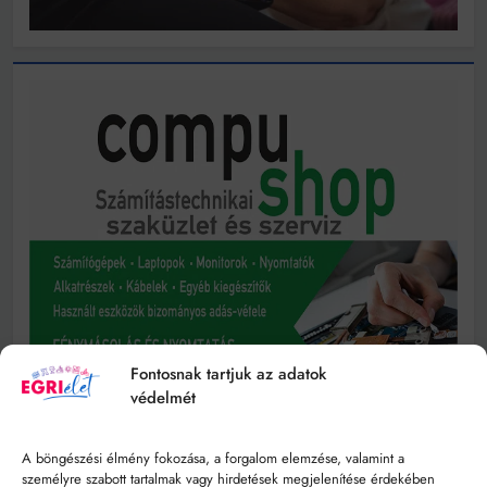
Fontosnak tartjuk az adatok
védelmét
A böngészési élmény fokozása, a forgalom elemzése, valamint a
személyre szabott tartalmak vagy hirdetések megjelenítése érdekében