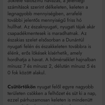
Sokfelé valószínű havazás, a jelenlegi
számítások szerint délkeleten, keleten a
legnagyobb mennyiségben, arrafelé
további jelentős mennyiségű friss hó
hullhat. Az északnyugati, nyugati tájak akár
csapadékmentesek is maradhatnak. Az
északias szelet elsősorban a Dunántúl
nyugati felén és északkeleten továbbra is
élénk, erős lökések kísérhetik, amely
hordhatja a havat. A hőmérséklet hajnalban
mínusz 7 és mínusz 2, délután mínusz 5 és
0 fok között alakul.
Csütörtökön
nyugat felől egyre nagyobb
területen csökken a felhőzet és süt ki a nap,
ezzel párhuzamosan keleten is mindenütt