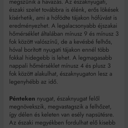
megszűnik a havazás. Az északnyugati,
északi szelet továbbra is élénk, erős lökések
kísérhetik, ami a hófödte tájakon hófúvást is
eredményezhet. A legalacsonyabb éjszakai
hőmérséklet általában mínusz 9 és mínusz 3
fok között valószínű, de a kevésbé felhős,
hóval borított nyugati tájakon ennél több
fokkal hidegebb is lehet. A legmagasabb
nappali hőmérséklet mínusz 4 és plusz 3
fok között alakulhat, északnyugaton lesz a
legenyhébb az idő.
Pénteken
nyugat, északnyugat felől
megnövekszik, megvastagszik a felhőzet,
így délen és keleten van esély napsütésre.
Az északi megyékben fordulhat elő kisebb