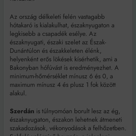
Az ország délkeleti felén vastagabb
hótakaró is kialakulhat, északnyugaton a
legkisebb a csapadék esélye. Az
északnyugati, északi szelet az Észak-
Dunántúlon és északkeleten élénk,
helyenként erős lökések kísérhetik, ami a
Bakonyban hófúvást is eredményezhet. A
minimum-hőmérséklet mínusz 6 és 0, a
maximum mínusz 4 és plusz 1 fok között
alakul.
Szerdán
is túlnyomóan borult lesz az ég,
északnyugaton, északon lehetnek átmeneti
szakadozások, vékonyodások a felhőzetben.