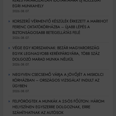
KERES HATÁROZATLAN IDŐTARTAMRA ÚJ KOLLÉGÁT
EGRI MUNKAHELY
2026.08.07.
KORSZERŰ VÉRMENTŐ KÉSZÜLÉK ÉRKEZETT A MARKHOT
FERENC OKTATÓKÓRHÁZBA – ÚJABB LÉPÉS A
BIZTONSÁGOSABB BETEGELLÁTÁS FELÉ
2026.08.07.
VÉGE EGY KORSZAKNAK: BEZÁR MAGYARORSZÁG
EGYIK LEGNAGYOBB KERÉKPÁRGYÁRA, TÖBB SZÁZ
DOLGOZÓ MARAD MUNKA NÉLKÜL
2026.08.07.
NEGYVEN CSECSEMŐ VÁRJA A JÖVŐJÉT A MISKOLCI
KÓRHÁZBAN – ORSZÁGOS VIZSGÁLAT INDULT AZ
ÜGYBEN
2026.08.07.
FELPÖRÖGTEK A MUNKÁK A 25-ÖS FŐÚTON: HÁROM
HELYSZÍNEN EGYSZERRE DOLGOZNAK, ERRE
SZÁMÍTHATNAK AZ AUTÓSOK