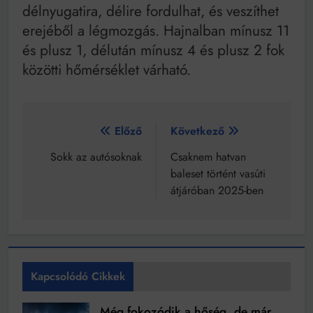
délnyugatira, délire fordulhat, és veszíthet
erejéből a légmozgás. Hajnalban mínusz 11
és plusz 1, délután mínusz 4 és plusz 2 fok
közötti hőmérséklet várható.
Bejegyzés
Előző
Következő
navigáció
Sokk az autósoknak
Csaknem hatvan
baleset történt vasúti
átjáróban 2025-ben
Kapcsolódó Cikkek
Még fokozódik a hőség, de már