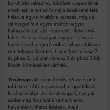
borult idő valószínű, többfelé csapadékkal,
amelynek jellemző formája északkelet felé
haladva egyre inkább a havazás, míg dél,
délnyugat felé egyre inkább vegyes
halmazállapot, akár ónos eső, illetve eső
lehet. Az északnyugati, nyugati irányba
forduló szél megerősödhet, viharos lökések
sem teljesen kizártak. Hajnalban mínusz 7
és plusz 2, délután mínusz 3 és plusz 3 fok
közötti hőmérséklet várható.
Vasárnap
változóan felhős idő valószínű
több-kevesebb napsütéssel, csapadéknak
kicsi az esélye. Az északnyugati, nyugati
szelet még többfelé kísérhetik erős,
helyenként viharos lökések, majd