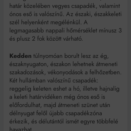
határ közelében vegyes csapadék, valamint
ónos eső is valószínű. Az északi, északkeleti
szél helyenként megélénkül. A
legmagasabb nappali hőmérséklet mínusz 3
és plusz 2 fok között várható.
Kedden
túlnyomóan borult lesz az ég,
északnyugaton, északon lehetnek átmeneti
szakadozások, vékonyodások a felhőzetben.
Két hullámban valószínű csapadék:
reggelig keleten eshet a hó, illetve hajnalig
a keleti határvidéken még ónos eső is
előfordulhat, majd átmeneti szünet után
délnyugat felől újabb csapadékzóna
érkezik, és délutántól ismét egyre többfelé
havazhat.