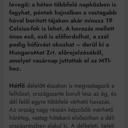
as években
levegő: a héten többfelé napközben is
Bitumenes lapostetők: a bevált technológia akkor
fagyhat, péntek hajnalban a vastagabb
működik, ha jól van felújítva
hóval borított tájakon akár mínusz 19
Celsius-fok is lehet. A havazás mellett
ónos eső, eső is előfordulhat, a szél
pedig hófúvást okozhat – derül ki a
HungaroMet Zrt. előrejelzéséből,
amelyet vasárnap juttattak el az MTI-
hez.
Hétfő
délelőtt északon is megvastagszik a
felhőzet, országszerte borult lesz az ég, és
dél felől egyre többfelé várható havazás.
Az ország nagy részén képződik mérhető
hóréteg, vastag hótakaró elsősorban a déli
országrészben alakul ki. A délkeleti, keleti