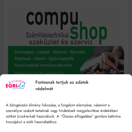
Fontosnak tartjuk az adatok
védelmét
A böngészési élmény fokozása, a forgalom elemzése, valamint a
személyre szabott tartalmak vagy hirdetések megjelenítése érdekében
sütiket (cookie-kat) használunk. A “Összes elfogadása” gombra kattintva
hozzájárul a sütik használatához.