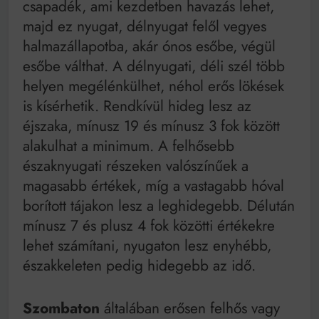
csapadék, ami kezdetben havazás lehet,
majd ez nyugat, délnyugat felől vegyes
halmazállapotba, akár ónos esőbe, végül
esőbe válthat. A délnyugati, déli szél több
helyen megélénkülhet, néhol erős lökések
is kísérhetik. Rendkívül hideg lesz az
éjszaka, mínusz 19 és mínusz 3 fok között
alakulhat a minimum. A felhősebb
északnyugati részeken valószínűek a
magasabb értékek, míg a vastagabb hóval
borított tájakon lesz a leghidegebb. Délután
mínusz 7 és plusz 4 fok közötti értékekre
lehet számítani, nyugaton lesz enyhébb,
északkeleten pedig hidegebb az idő.
Szombaton
általában erősen felhős vagy