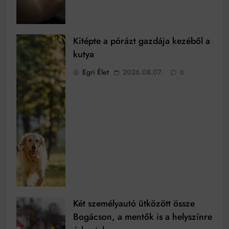
Kitépte a pórázt gazdája kezéből a
kutya
Egri Élet
2026.08.07.
0
Két személyautó ütközött össze
Bogácson, a mentők is a helyszínre