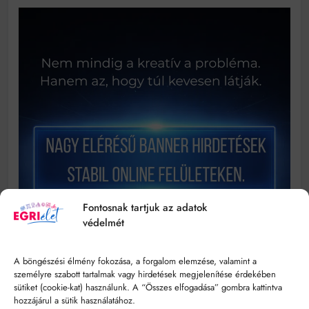
Fontosnak tartjuk az adatok
védelmét
A böngészési élmény fokozása, a forgalom elemzése, valamint a
személyre szabott tartalmak vagy hirdetések megjelenítése érdekében
sütiket (cookie-kat) használunk. A “Összes elfogadása” gombra kattintva
hozzájárul a sütik használatához.