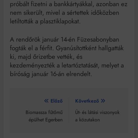
próbált fizetni a bankkártyákkal, azonban ez
nem sikerült, mivel a sértettek időközben
letiltották a plasztiklapokat.
A rendőrök január 14-én Füzesabonyban
fogták el a férfit. Gyanúsítottként hallgatták
ki, majd őrizetbe vették, és
kezdeményezték a letartóztatását, melyet a
bíróság január 16-án elrendelt.
Bejegyzés
Előző
Következő
navigáció
Biomassza fűtőmű
Út- és látási viszonyok
épülhet Egerben
a közutakon