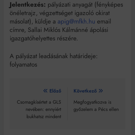
Jelentkezés:
pályázati anyagát (fényképes
önéletrajz, végzettséget igazoló okirat
másolat), küldje a
apig@mfkh.hu
email
címre, Sallai Miklós Kálmánné ápolási
igazgatóhelyettes részére.
A pályázat leadásának határideje:
folyamatos
Bejegyzés
Előző
Következő
navigáció
Csomagkísértet a GLS
Megfogyatkozva is
nevében: ennyiért
győzelem a Pécs ellen
bukhatsz mindent