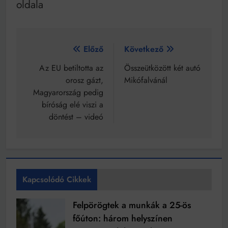
oldala
Bejegyzés
Előző
Következő
navigáció
Az EU betiltotta az
Összeütközött két autó
orosz gázt,
Mikófalvánál
Magyarország pedig
bíróság elé viszi a
döntést – videó
Kapcsolódó Cikkek
Felpörögtek a munkák a 25-ös
főúton: három helyszínen