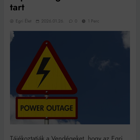
működik, ha jól van felújítva
tart
Ingatlanpiaci szakértők szerint akár 5 százalékkal is
nőhetnek a bérleti díjak a ponthatárhirdetés után az
egyetemi városokban
Egri Élet
2026.01.26.
0
1 Perc
Munkácsy nem Krisztust szépítette meg: minket
leplezett le
Ahol köszönnek, ott még van város
Amikor a Tetris boldogabbá tesz, mint a szerelem
Létezik tökéletes élet: Truman is elhitte
Karinthy Frigyes: a zseni, aki belenézett a saját
koponyájába
Ki akarsz törni. De miből?
Az öregség nem csak ránc?
Az ördög még mindig Pradát visel. De te miért öltözöl
hozzá?
Móricz Zsigmond: falusi író vagy boncmester?
Tájékoztatják a Vendégeket, hogy az Egri