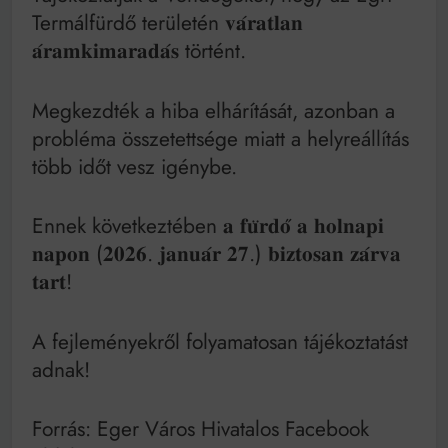
Mindenki a világot akarja uralni – de nem csak a 80-
Termálfürdő területén 𝐯𝐚́𝐫𝐚𝐭𝐥𝐚𝐧
as években
𝐚́𝐫𝐚𝐦𝐤𝐢𝐦𝐚𝐫𝐚𝐝𝐚́𝐬 történt.
Bitumenes lapostetők: a bevált technológia akkor
működik, ha jól van felújítva
Megkezdték a hiba elhárítását, azonban a
probléma összetettsége miatt a helyreállítás
több időt vesz igénybe.
Ennek következtében 𝐚 𝐟𝐮̈𝐫𝐝𝐨̋ 𝐚 𝐡𝐨𝐥𝐧𝐚𝐩𝐢
𝐧𝐚𝐩𝐨𝐧 (𝟐𝟎𝟐𝟔. 𝐣𝐚𝐧𝐮𝐚́𝐫 𝟐𝟕.) 𝐛𝐢𝐳𝐭𝐨𝐬𝐚𝐧 𝐳𝐚́𝐫𝐯𝐚
𝐭𝐚𝐫𝐭!
A fejleményekről folyamatosan tájékoztatást
adnak!
Forrás: Eger Város Hivatalos Facebook