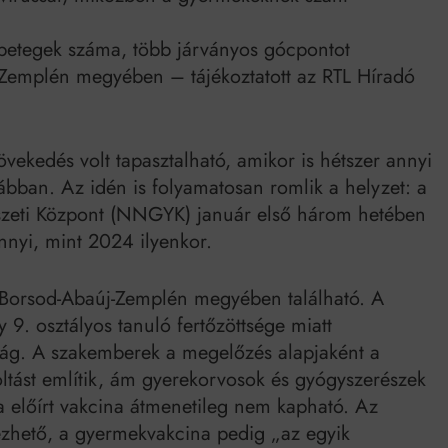
Mindenki a világot akarja uralni – de nem csak a 80-as években
es betegek száma, több járványos gócpontot
umenes lapostetők: a bevált technológia akkor működik, ha jól van felújítva
-Zemplén megyében – tájékoztatott az RTL Híradó
vekedés volt tapasztalható, amikor is hétszer annyi
orábban. Az idén is folyamatosan romlik a helyzet: a
zeti Központ (NNGYK) január első három hetében
annyi, mint 2024 ilyenkor.
s Borsod-Abaúj-Zemplén megyében található. A
 9. osztályos tanuló fertőzöttsége miatt
óság. A szakemberek a megelőzés alapjaként a
oltást említik, ám gyerekorvosok és gyógyszerészek
a előírt vakcina átmenetileg nem kapható. Az
ezhető, a gyermekvakcina pedig „az egyik