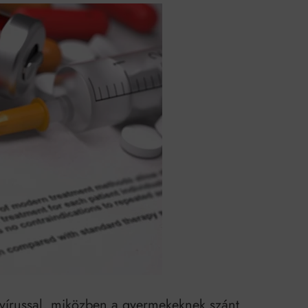
k szerint akár 5 százalékkal is nőhetnek a bérleti díjak a ponthatárhirdetés
után az egyetemi városokban
Munkácsy nem Krisztust szépítette meg: minket leplezett le
Ahol köszönnek, ott még van város
Amikor a Tetris boldogabbá tesz, mint a szerelem
Létezik tökéletes élet: Truman is elhitte
Karinthy Frigyes: a zseni, aki belenézett a saját koponyájába
Ki akarsz törni. De miből?
Az öregség nem csak ránc?
Az ördög még mindig Pradát visel. De te miért öltözöl hozzá?
Móricz Zsigmond: falusi író vagy boncmester?
 vírussal, miközben a gyermekeknek szánt