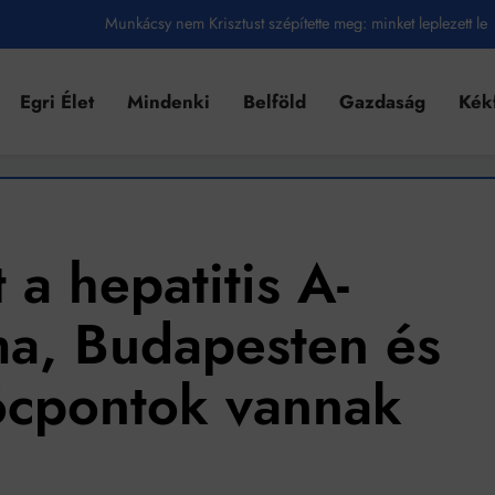
Munkácsy nem Krisztust szépítette meg: minket leplezett le
Ahol köszönnek, ott még van város
Egri Élet
Mindenki
Belföld
Gazdaság
Kék
Amikor a Tetris boldogabbá tesz, mint a szerelem
Létezik tökéletes élet: Truman is elhitte
Karinthy Frigyes: a zseni, aki belenézett a saját koponyájába
Ki akarsz törni. De miből?
a hepatitis A-
Az öregség nem csak ránc?
ma, Budapesten és
Az ördög még mindig Pradát visel. De te miért öltözöl hozzá?
ócpontok vannak
Móricz Zsigmond: falusi író vagy boncmester?
Mindenki a világot akarja uralni – de nem csak a 80-as években
umenes lapostetők: a bevált technológia akkor működik, ha jól van felújítva