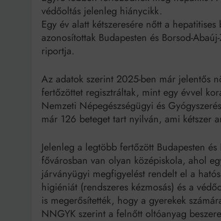
védőoltás jelenleg hiánycikk.
Egy év alatt kétszeresére nőtt a hepatitis
Bit
azonosítottak Budapesten és Borsod-Abaúj
riportja.
Az adatok szerint 2025-ben már jelentős nö
fertőzöttet regisztráltak, mint egy évvel k
Nemzeti Népegészségügyi és Gyógyszerés
már 126 beteget tart nyilván, ami kétszer 
Jelenleg a legtöbb fertőzött Budapesten é
fővárosban van olyan középiskola, ahol egy
járványügyi megfigyelést rendelt el a hat
higiéniát (rendszeres kézmosás) és a védő
is megerősítették, hogy a gyerekek számár
NNGYK szerint a felnőtt oltóanyag beszer