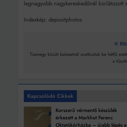
legnagyobb nagykereskedőnél korlátozott 
Indexkép: depositphotos
Bejegyzés
Elő
navigáció
Tizenegy közúti balesetnél avatkoztak be hétfő esté
a tűzol
Kapcsolódó Cikkek
Korszerű vérmentő készülék
érkezett a Markhot Ferenc
Oktatókórházba – újabb lépés a