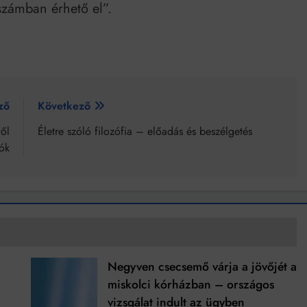
számban érhető el”.
ző
Következő
től
Életre szóló filozófia – előadás és beszélgetés
tók
Negyven csecsemő várja a jövőjét a
miskolci kórházban – országos
vizsgálat indult az ügyben