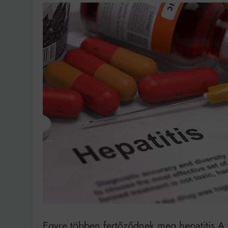
Ingatlanpiaci szakértő
Egyre többen fertőződnek meg hepatitis A