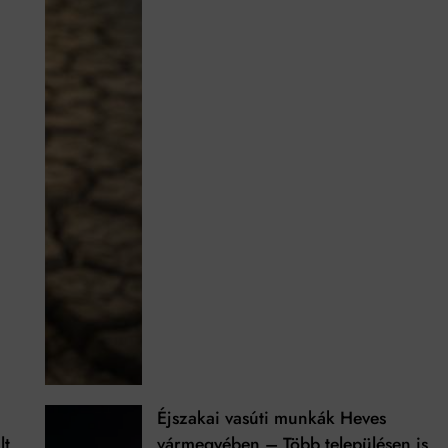
Éjszakai vasúti munkák Heves
lt
vármegyében – Több településen is