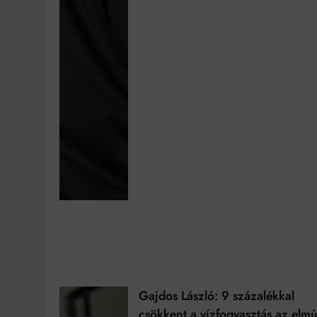
Gajdos László: 9 százalékkal
csökkent a vízfogyasztás az elmú