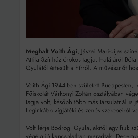
Bit
Meghalt Voith Ági
, Jászai Mari-díjas szí
Attila Színház örökös tagja. Haláláról Bóta
Gyulától értesült a hírről. A művésznőt ho
Voith Ági 1944-ben született Budapesten, 
Főiskolát Várkonyi Zoltán osztályában vége
tagja volt, később több más társulatnál is 
Leginkább vígjátéki és zenés szerepeiről vo
Volt férje Bodrogi Gyula, akitől egy fiuk sz
végéig jó kapcsolatban maradtak. Decembe