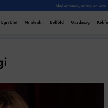
Ahol köszönnek, ott még van város
Amikor a Tetris boldogabbá tesz, mint a szerelem
Egri Élet
Mindenki
Belföld
Gazdaság
Kékf
Létezik tökéletes élet: Truman is elhitte
Karinthy Frigyes: a zseni, aki belenézett a saját koponyájába
Ki akarsz törni. De miből?
Az öregség nem csak ránc?
gi
Az ördög még mindig Pradát visel. De te miért öltözöl hozzá?
Móricz Zsigmond: falusi író vagy boncmester?
Mindenki a világot akarja uralni – de nem csak a 80-as években
umenes lapostetők: a bevált technológia akkor működik, ha jól van felújítva
k szerint akár 5 százalékkal is nőhetnek a bérleti díjak a ponthatárhirdetés