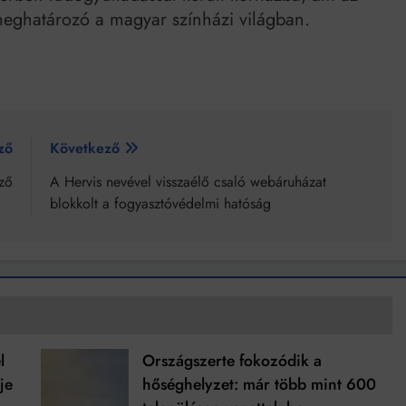
ghatározó a magyar színházi világban.
ző
Következő
éző
A Hervis nevével visszaélő csaló webáruházat
blokkolt a fogyasztóvédelmi hatóság
l
Országszerte fokozódik a
je
hőséghelyzet: már több mint 600