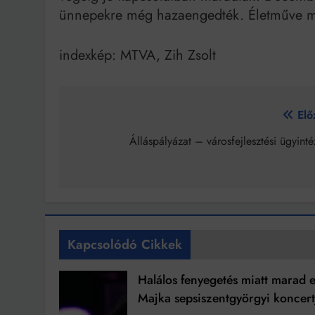
ünnepekre még hazaengedték. Életműve me
indexkép: MTVA, Zih Zsolt
Bejegyzés
Elő
navigáció
Álláspályázat – városfejlesztési ügyint
Kapcsolódó Cikkek
Halálos fenyegetés miatt marad e
Majka sepsiszentgyörgyi koncert