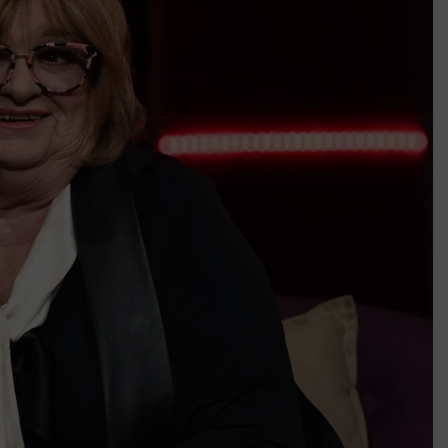
után az egyetemi városokban
Munkácsy nem Krisztust szépítette meg: minket leplezett le
Ahol köszönnek, ott még van város
Amikor a Tetris boldogabbá tesz, mint a szerelem
Létezik tökéletes élet: Truman is elhitte
Karinthy Frigyes: a zseni, aki belenézett a saját koponyájába
Ki akarsz törni. De miből?
Az öregség nem csak ránc?
Az ördög még mindig Pradát visel. De te miért öltözöl hozzá?
Móricz Zsigmond: falusi író vagy boncmester?
Mindenki a világot akarja uralni – de nem csak a 80-as években