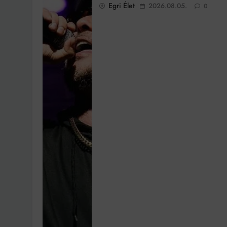
Egri Élet
2026.08.05.
0