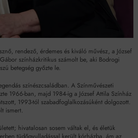
umenes lapostetők: a bevált technológia akkor működik, ha jól van felújítva
nésznő, rendező, érdemes és kiváló művész, a József
 Gábor színházkritikus számolt be, aki Bodrogi
sszú betegség győzte le.
legendás színészcsaládban. A Színművészeti
zte 1966-ban, majd 1984-ig a József Attila Színház
játszott, 1993-tól szabadfoglalkozásúként dolgozott.
lt ismert.
ületett; hivatalosan sosem váltak el, és életük
rben tüdőgyulladással került kórházba, ám az