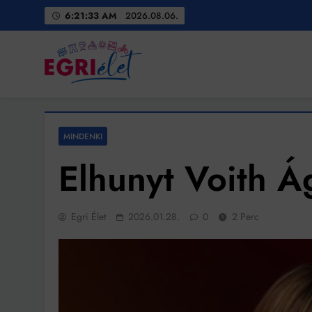
Skip
6:21:35 AM
2026.08.06.
to
content
Egri Élet
Friss hírek
MINDENKI
Elhunyt Voith Á
Egri Élet
2026.01.28.
0
2 Perc
Bit
Ingatlanpiaci szakértő