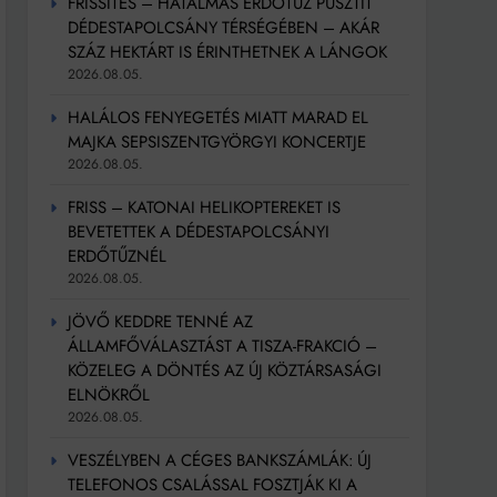
FRISSÍTÉS – HATALMAS ERDŐTŰZ PUSZTÍT
DÉDESTAPOLCSÁNY TÉRSÉGÉBEN – AKÁR
SZÁZ HEKTÁRT IS ÉRINTHETNEK A LÁNGOK
2026.08.05.
HALÁLOS FENYEGETÉS MIATT MARAD EL
MAJKA SEPSISZENTGYÖRGYI KONCERTJE
2026.08.05.
FRISS – KATONAI HELIKOPTEREKET IS
BEVETETTEK A DÉDESTAPOLCSÁNYI
ERDŐTŰZNÉL
2026.08.05.
JÖVŐ KEDDRE TENNÉ AZ
ÁLLAMFŐVÁLASZTÁST A TISZA-FRAKCIÓ –
KÖZELEG A DÖNTÉS AZ ÚJ KÖZTÁRSASÁGI
ELNÖKRŐL
2026.08.05.
VESZÉLYBEN A CÉGES BANKSZÁMLÁK: ÚJ
TELEFONOS CSALÁSSAL FOSZTJÁK KI A