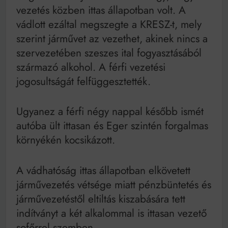
vezetés közben ittas állapotban volt. A
vádlott ezáltal megszegte a KRESZ-t, mely
szerint járművet az vezethet, akinek nincs a
szervezetében szeszes ital fogyasztásából
származó alkohol. A férfi vezetési
jogosultságát felfüggesztették.
Ugyanez a férfi négy nappal később ismét
autóba ült ittasan és Eger szintén forgalmas
környékén kocsikázott.
A vádhatóság ittas állapotban elkövetett
járművezetés vétsége miatt pénzbüntetés és
járművezetéstől eltiltás kiszabására tett
indítványt a két alkalommal is ittasan vezető
sofőrrel szemben.