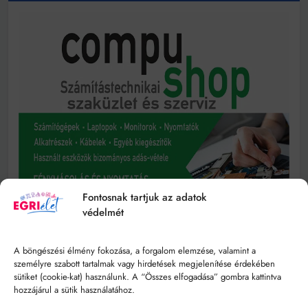
Fontosnak tartjuk az adatok
védelmét
A böngészési élmény fokozása, a forgalom elemzése, valamint a
személyre szabott tartalmak vagy hirdetések megjelenítése érdekében
sütiket (cookie-kat) használunk. A “Összes elfogadása” gombra kattintva
hozzájárul a sütik használatához.