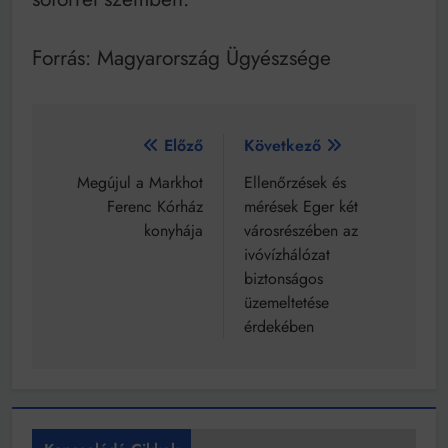
Forrás: Magyarország Ügyészsége
Bejegyzés
Előző
Következő
navigáció
Megújul a Markhot
Ellenőrzések és
Ferenc Kórház
mérések Eger két
konyhája
városrészében az
ivóvízhálózat
biztonságos
üzemeltetése
érdekében