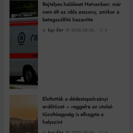
Rejtélyes haláleset Hatvanban: már
nem élt az idős asszony, amikor a
betegszállító hazavitte
Egri Élet
2026.08.06.
0
Eloltották a dédestapolcsányi
erdőtüzet – reggelre az utolsó
tűzoltóegység is elhagyta a
helyszínt
Egri Élet
2026.08.06.
0