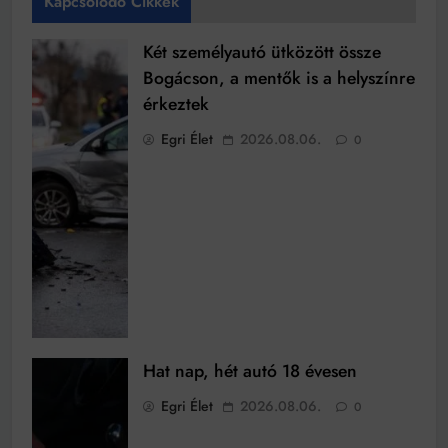
Kapcsolódó Cikkek
Két személyautó ütközött össze
Bogácson, a mentők is a helyszínre
érkeztek
Egri Élet
2026.08.06.
0
Hat nap, hét autó 18 évesen
Egri Élet
2026.08.06.
0