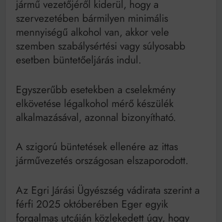
jármű vezetőjéről kiderül, hogy a
Mindenki a világot akarja uralni – de nem csak a 80-
as években
szervezetében bármilyen minimális
Bitumenes lapostetők: a bevált technológia akkor
mennyiségű alkohol van, akkor vele
működik, ha jól van felújítva
szemben szabálysértési vagy súlyosabb
esetben büntetőeljárás indul.
Egyszerűbb esetekben a cselekmény
elkövetése légalkohol mérő készülék
alkalmazásával, azonnal bizonyítható.
A szigorú büntetések ellenére az ittas
járművezetés országosan elszaporodott.
Az Egri Járási Ügyészség vádirata szerint a
férfi 2025 októberében Eger egyik
forgalmas utcáján közlekedett úgy, hogy