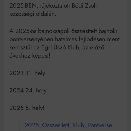
Mindenki a világot akarja uralni – de nem csak a 80-
2025-BEN, tájékoztatott Bódi Zsolt
as években
közösségi oldalán.
Bitumenes lapostetők: a bevált technológia akkor
működik, ha jól van felújítva
A 2025-ös bajnokságok összesített bajnoki
pontversenyében hatalmas fejlődésen ment
keresztül az Egri Úszó Klub, az előző
évekhez képest!
2023 31. hely
2024 24. hely
2025 8. hely!
2025_Osszesitett_Klub_Pontverse