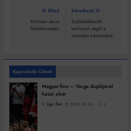
Bejegyzés
Előző
Következő
navigáció
Körözési akció
Szülésfelkészítő
Mezőkövesden
tanfolyam segíti a
várandós kismamákat
Kapcsolódó Cikkek
Magyar-finn – Varga duplájával
hazai siker
Egri Élet
2026.06.06.
0