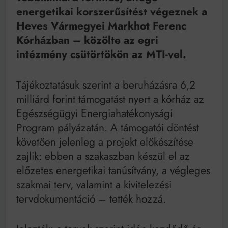
Mindenki a világot akarja uralni – de nem csak a 80-
energetikai korszerűsítést végeznek a
as években
Heves Vármegyei Markhot Ferenc
Bitumenes lapostetők: a bevált technológia akkor
működik, ha jól van felújítva
Kórházban – közölte az egri
intézmény csütörtökön az MTI-vel.
Tájékoztatásuk szerint a beruházásra 6,2
milliárd forint támogatást nyert a kórház az
Egészségügyi Energiahatékonysági
Program pályázatán. A támogatói döntést
követően jelenleg a projekt előkészítése
zajlik: ebben a szakaszban készül el az
előzetes energetikai tanúsítvány, a végleges
szakmai terv, valamint a kivitelezési
tervdokumentáció – tették hozzá.