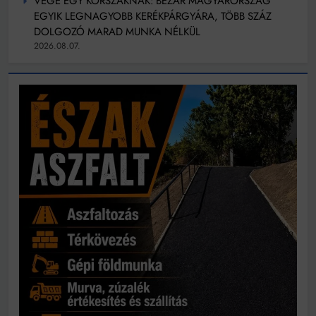
VÉGE EGY KORSZAKNAK: BEZÁR MAGYARORSZÁG
EGYIK LEGNAGYOBB KERÉKPÁRGYÁRA, TÖBB SZÁZ
DOLGOZÓ MARAD MUNKA NÉLKÜL
2026.08.07.