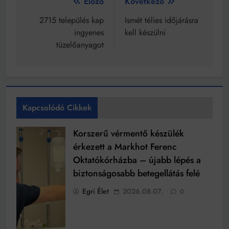
Bejegyzés
Előző
Következő
navigáció
2715 település kap
Ismét télies időjárásra
ingyenes
kell készülni
tüzelőanyagot
Kapcsolódó Cikkek
Korszerű vérmentő készülék
érkezett a Markhot Ferenc
Oktatókórházba – újabb lépés a
biztonságosabb betegellátás felé
Egri Élet
2026.08.07.
0