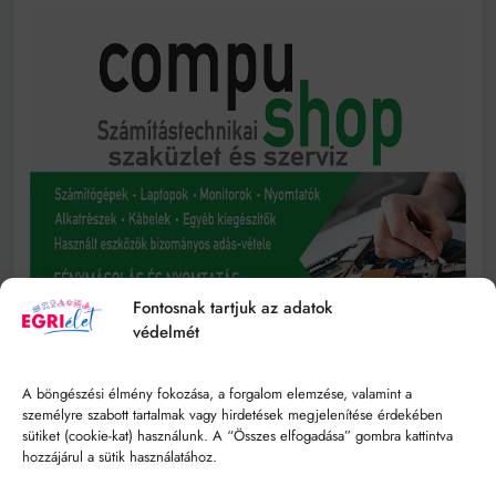
Fontosnak tartjuk az adatok
védelmét
A böngészési élmény fokozása, a forgalom elemzése, valamint a
személyre szabott tartalmak vagy hirdetések megjelenítése érdekében
sütiket (cookie-kat) használunk. A “Összes elfogadása” gombra kattintva
hozzájárul a sütik használatához.