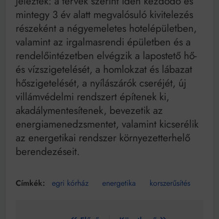
Jelezték: a tervek szerint idén kezdődő és
mintegy 3 év alatt megvalósuló kivitelezés
részeként a négyemeletes hotelépületben,
valamint az irgalmasrendi épületben és a
rendelőintézetben elvégzik a lapostető hő-
és vízszigetelését, a homlokzat és lábazat
hőszigetelését, a nyílászárók cseréjét, új
villámvédelmi rendszert építenek ki,
akadálymentesítenek, bevezetik az
energiamenedzsmentet, valamint kicserélik
az energetikai rendszer környezetterhelő
berendezéseit.
egri kórház
energetika
korszerűsítés