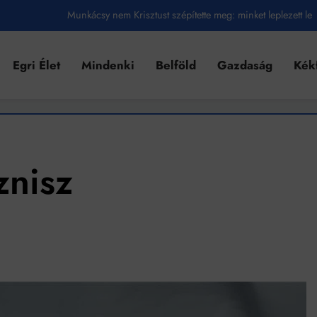
Munkácsy nem Krisztust szépítette meg: minket leplezett le
Ahol köszönnek, ott még van város
Egri Élet
Mindenki
Belföld
Gazdaság
Kék
Amikor a Tetris boldogabbá tesz, mint a szerelem
Létezik tökéletes élet: Truman is elhitte
Karinthy Frigyes: a zseni, aki belenézett a saját koponyájába
Ki akarsz törni. De miből?
znisz
Az öregség nem csak ránc?
Az ördög még mindig Pradát visel. De te miért öltözöl hozzá?
Móricz Zsigmond: falusi író vagy boncmester?
Mindenki a világot akarja uralni – de nem csak a 80-as években
umenes lapostetők: a bevált technológia akkor működik, ha jól van felújítva