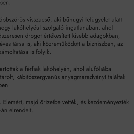
mben.
bbszörös visszaeső, aki bűnügyi felügyelet alatt
hogy lakóhelyéül szolgáló ingatlanában, ahol
dszeresen drogot értékesített kisebb adagokban,
 éves társa is, aki közreműködött a bizniszben, az
zámoltatása is folyik.
artottak a férfiak lakóhelyén, ahol alufóliába
árolt, kábítószergyanús anyagmaradványt találtak
ben.
. Elemért, majd őrizetbe vették, és kezdeményezték
-án elrendelt.