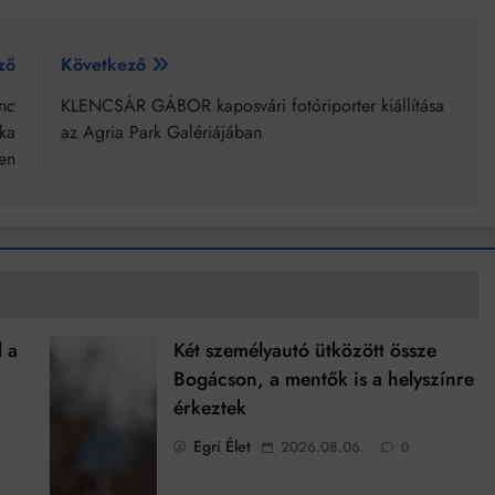
ző
Következő
nc
KLENCSÁR GÁBOR kaposvári fotóriporter kiállítása
ka
az Agria Park Galériájában
en
l a
Két személyautó ütközött össze
Bogácson, a mentők is a helyszínre
érkeztek
Egri Élet
2026.08.06.
0