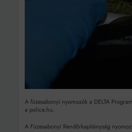
Bit
A füzesabonyi nyomozók a DELTA Program ker
a police.hu.
A Füzesabonyi Rendőrkapitányság nyomozói