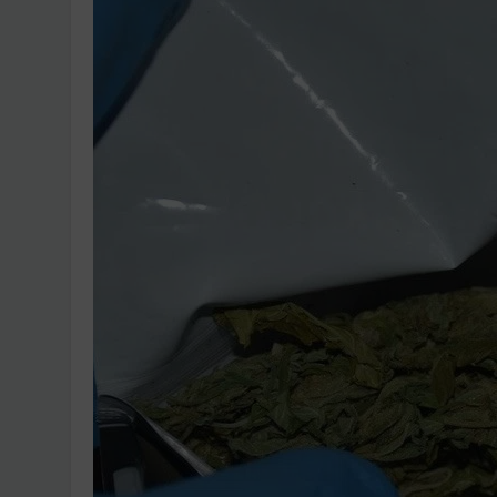
Ingatlanpiaci szakértő