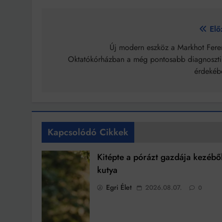
Bejegyzés
Elő
navigáció
Új modern eszköz a Markhot Fere
Oktatókórházban a még pontosabb diagnoszti
érdekéb
Kapcsolódó Cikkek
Kitépte a pórázt gazdája kezébő
kutya
Egri Élet
2026.08.07.
0