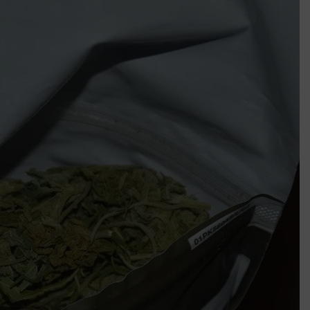
k szerint akár 5 százalékkal is nőhetnek a bérleti díjak a ponthatárhirdetés
után az egyetemi városokban
Munkácsy nem Krisztust szépítette meg: minket leplezett le
Ahol köszönnek, ott még van város
Amikor a Tetris boldogabbá tesz, mint a szerelem
Létezik tökéletes élet: Truman is elhitte
Karinthy Frigyes: a zseni, aki belenézett a saját koponyájába
Ki akarsz törni. De miből?
Az öregség nem csak ránc?
Az ördög még mindig Pradát visel. De te miért öltözöl hozzá?
Móricz Zsigmond: falusi író vagy boncmester?