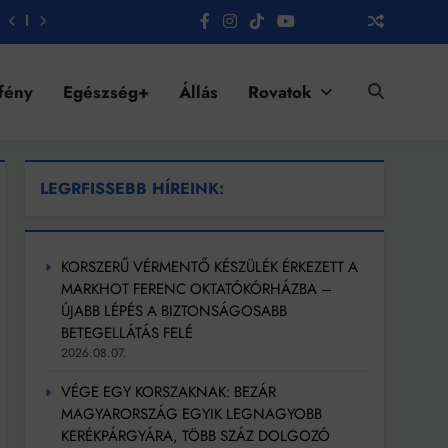
fény
Egészség+
Állás
Rovatok
LEGRFISSEBB HÍREINK:
KORSZERŰ VÉRMENTŐ KÉSZÜLÉK ÉRKEZETT A
MARKHOT FERENC OKTATÓKÓRHÁZBA –
ÚJABB LÉPÉS A BIZTONSÁGOSABB
BETEGELLÁTÁS FELÉ
2026.08.07.
VÉGE EGY KORSZAKNAK: BEZÁR
MAGYARORSZÁG EGYIK LEGNAGYOBB
KERÉKPÁRGYÁRA, TÖBB SZÁZ DOLGOZÓ