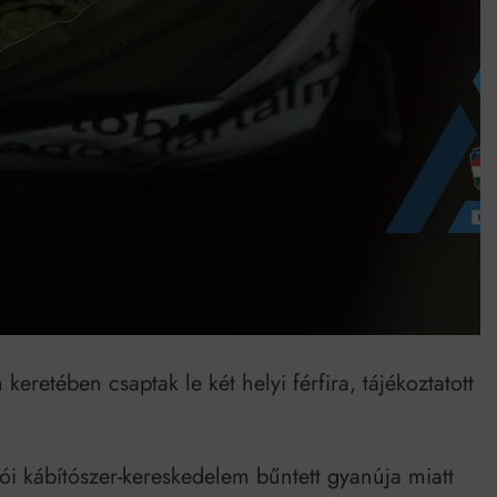
Mindenki a világot akarja uralni – de nem csak a 80-as években
umenes lapostetők: a bevált technológia akkor működik, ha jól van felújítva
etében csaptak le két helyi férfira, tájékoztatott
 kábítószer-kereskedelem bűntett gyanúja miatt