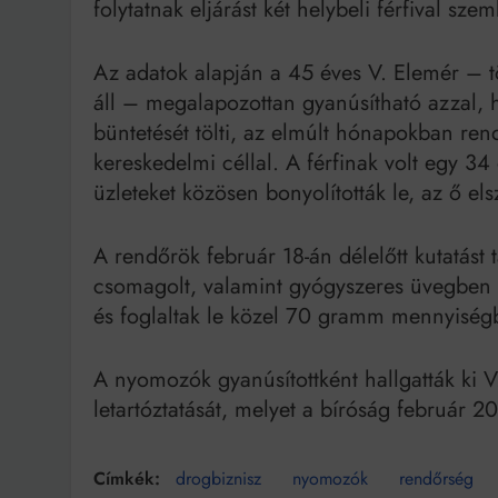
folytatnak eljárást két helybeli férfival sze
Az adatok alapján a 45 éves V. Elemér – tö
áll – megalapozottan gyanúsítható azzal, 
büntetését tölti, az elmúlt hónapokban ren
kereskedelmi céllal. A férfinak volt egy 34
üzleteket közösen bonyolították le, az ő els
A rendőrök február 18-án délelőtt kutatást t
csomagolt, valamint gyógyszeres üvegben t
és foglaltak le közel 70 gramm mennyiség
A nyomozók gyanúsítottként hallgatták ki V
letartóztatását, melyet a bíróság február 20
drogbiznisz
nyomozók
rendőrség