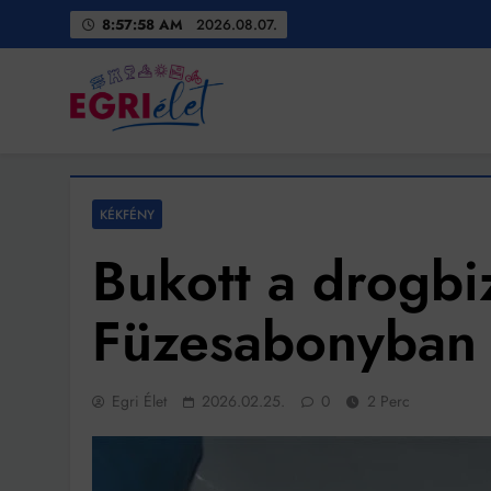
Skip
8:58:00 AM
2026.08.07.
to
content
Egri Élet
Friss hírek
KÉKFÉNY
Bukott a drogbi
Füzesabonyban
Egri Élet
2026.02.25.
0
2 Perc
Bit