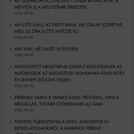
KÉT SZEMÉLYAUTÓ ÜTKÖZÖTT ÖSSZE BOGÁCSON, A
MENTŐK IS A HELYSZÍNRE ÉRKEZTEK
2026.08.06.
MA ESTE LEÁLL AZ ERSTE BANK: AKI UTALNI SZERETNE,
MÉG 22 ÓRA ELŐTT INTÉZZE EL!
2026.08.06.
HAT NAP, HÉT AUTÓ 18 ÉVESEN
2026.08.06.
MÓDOSÍTOTT MENETREND SZERINT KÖZLEKEDNEK AZ
AUTÓBUSZOK AZ AUGUSZTUSI MUNKANAP-ÁTHELYEZÉS
ÉS ÜNNEPI IDŐSZAK IDEJÉN
2026.08.06.
ÉRDEMES VÁRNI A TANKOLÁSSAL PÉNTEKIG, NINCS
MEGÁLLÁS, TOVÁBB CSÖKKENNEK AZ ÁRAK
2026.08.06.
FONTOS TÁJÉKOZTATÁS A 2026. AUGUSZTUS 8-I
BETEGLÁTOGATÁSRÓL A MARKHOT FERENC