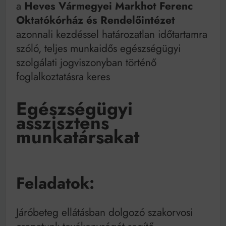
Mindenki a világot akarja uralni – de nem csak a 80-
a
Heves Vármegyei Markhot Ferenc
as években
Oktatókórház és Rendelőintézet
Bitumenes lapostetők: a bevált technológia akkor
azonnali kezdéssel határozatlan időtartamra
működik, ha jól van felújítva
szóló, teljes munkaidős egészségügyi
szolgálati jogviszonyban történő
foglalkoztatásra keres
Egészségügyi
asszisztens
munkatársakat
Feladatok:
Járóbeteg ellátásban dolgozó szakorvosi