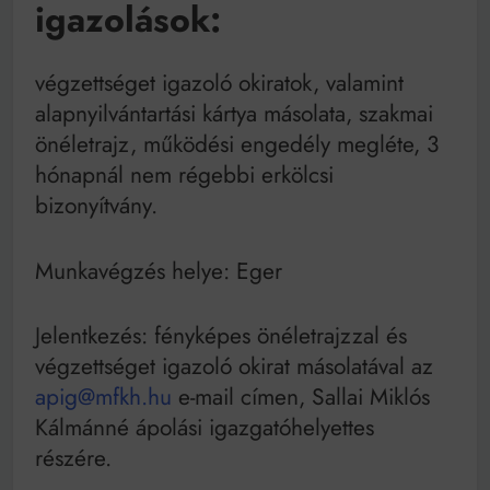
igazolások:
végzettséget igazoló okiratok, valamint
alapnyilvántartási kártya másolata, szakmai
önéletrajz, működési engedély megléte, 3
hónapnál nem régebbi erkölcsi
bizonyítvány.
Munkavégzés helye: Eger
Jelentkezés: fényképes önéletrajzzal és
végzettséget igazoló okirat másolatával az
apig@mfkh.hu
e-mail címen, Sallai Miklós
Kálmánné ápolási igazgatóhelyettes
részére.