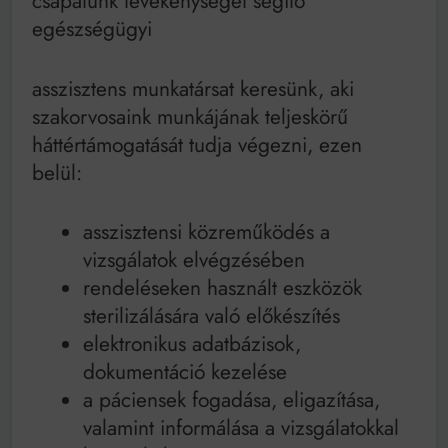
csapatunk tevékenységét segítő
egészségügyi
asszisztens munkatársat keresünk, aki
szakorvosaink munkájának teljeskörű
háttértámogatását tudja végezni, ezen
belül:
asszisztensi közreműködés a
vizsgálatok elvégzésében
rendeléseken használt eszközök
sterilizálására való előkészítés
elektronikus adatbázisok,
dokumentáció kezelése
a páciensek fogadása, eligazítása,
valamint informálása a vizsgálatokkal