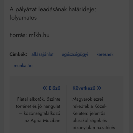
A pályázat leadásának határideje:
folyamatos
Forrás: mfkh.hu
állásajánlat
egészségügyi
keresnek
munkatárs
Bejegyzés
Előző
Következő
navigáció
Fiatal alkotók, őszinte
Magyarok ezrei
történet és jó hangulat
rekedtek a Közel-
– közönségtalálkozó
Keleten: jelentős
az Agria Moziban
pluszköltségek és
bizonytalan hazatérés