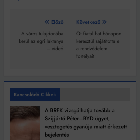
Bejegyzés
Előző
Következő
navigáció
A város tulajdonába
Öt fiatal hat hónapon
kerül az egri laktanya
keresztül sajátította el
– videó
a rendvédelem
fortélyait
Kapcsolódó Cikkek
A BRFK vizsgálhatja tovább a
Szijjártó Péter–BYD ügyet,
vesztegetés gyanúja miatt érkezett
bejelentés