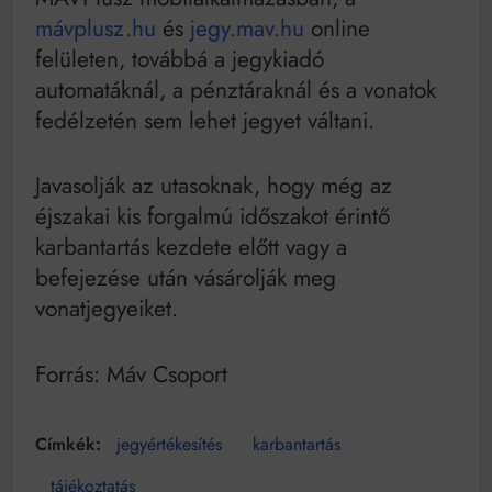
Bitumenes lapostetők: a bevált technológia akkor
mávplusz.hu
és
jegy.mav.hu
online
működik, ha jól van felújítva
felületen, továbbá a jegykiadó
automatáknál, a pénztáraknál és a vonatok
fedélzetén sem lehet jegyet váltani.
Javasolják az utasoknak, hogy még az
éjszakai kis forgalmú időszakot érintő
karbantartás kezdete előtt vagy a
befejezése után vásárolják meg
vonatjegyeiket.
Forrás: Máv Csoport
jegyértékesítés
karbantartás
tájékoztatás