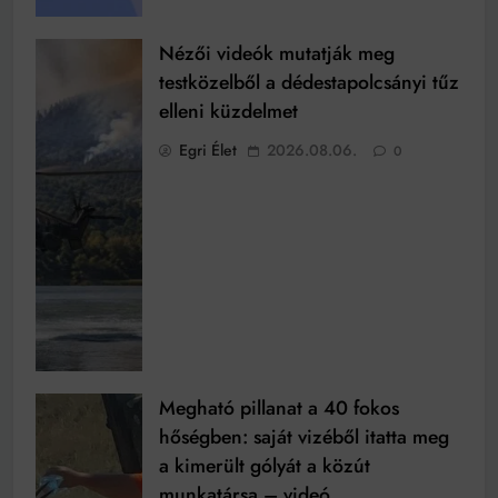
Nézői videók mutatják meg
testközelből a dédestapolcsányi tűz
elleni küzdelmet
Egri Élet
2026.08.06.
0
Megható pillanat a 40 fokos
hőségben: saját vizéből itatta meg
a kimerült gólyát a közút
munkatársa – videó