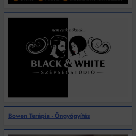
Bowen Terápia - Öngyógyítás