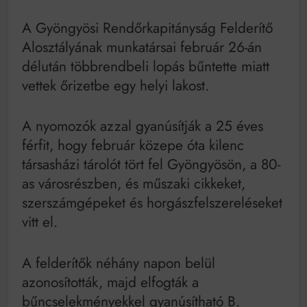
Mindenki a világot akarja uralni – de nem csak a 80-
as években
A Gyöngyösi Rendőrkapitányság Felderítő
Bitumenes lapostetők: a bevált technológia akkor
Alosztályának munkatársai február 26-án
működik, ha jól van felújítva
délután többrendbeli lopás bűntette miatt
vettek őrizetbe egy helyi lakost.
A nyomozók azzal gyanúsítják a 25 éves
férfit, hogy február közepe óta kilenc
társasházi tárolót tört fel Gyöngyösön, a 80-
as városrészben, és műszaki cikkeket,
szerszámgépeket és horgászfelszereléseket
vitt el.
A felderítők néhány napon belül
azonosították, majd elfogták a
bűncselekményekkel gyanúsítható B.