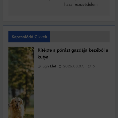
hazai rezsivédelem
Kapcsolódó Cikkek
Kitépte a pórázt gazdája kezéből a
kutya
Egri Élet
2026.08.07.
0