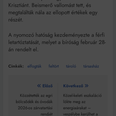
Krisztiánt. Beismerő vallomást tett, és
megtalálták nála az ellopott értékek egy
részét.
A nyomozó hatóság kezdeményezte a férfi
letartóztatását, melyet a bíróság február 28-
án rendelt el.
elfogták
feltört
tároló
társasház
Bejegyzés
Előző
Következő
navigáció
Közzétették az egri
Közel-keleti eszkaláció
bölcsődék és óvodák
lökte meg az
2026-os zárvatartási
energiaárakat –
rendjét
veszélybe kerülhet a