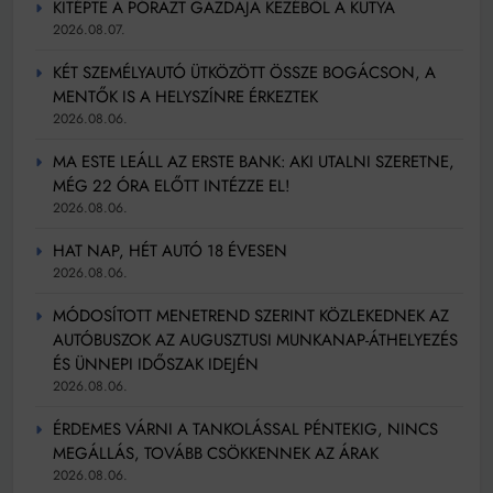
KITÉPTE A PÓRÁZT GAZDÁJA KEZÉBŐL A KUTYA
2026.08.07.
KÉT SZEMÉLYAUTÓ ÜTKÖZÖTT ÖSSZE BOGÁCSON, A
MENTŐK IS A HELYSZÍNRE ÉRKEZTEK
2026.08.06.
MA ESTE LEÁLL AZ ERSTE BANK: AKI UTALNI SZERETNE,
MÉG 22 ÓRA ELŐTT INTÉZZE EL!
2026.08.06.
HAT NAP, HÉT AUTÓ 18 ÉVESEN
2026.08.06.
MÓDOSÍTOTT MENETREND SZERINT KÖZLEKEDNEK AZ
AUTÓBUSZOK AZ AUGUSZTUSI MUNKANAP-ÁTHELYEZÉS
ÉS ÜNNEPI IDŐSZAK IDEJÉN
2026.08.06.
ÉRDEMES VÁRNI A TANKOLÁSSAL PÉNTEKIG, NINCS
MEGÁLLÁS, TOVÁBB CSÖKKENNEK AZ ÁRAK
2026.08.06.