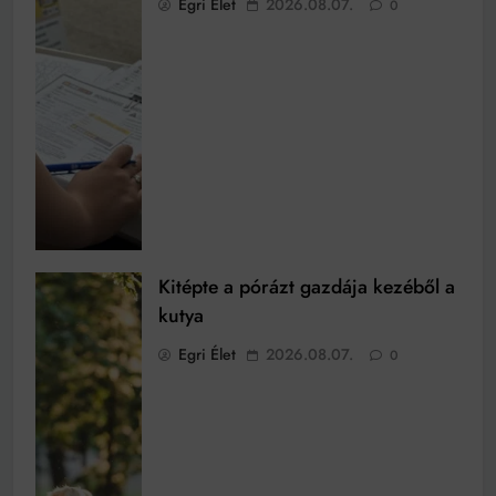
Egri Élet
2026.08.07.
0
Kitépte a pórázt gazdája kezéből a
kutya
Egri Élet
2026.08.07.
0