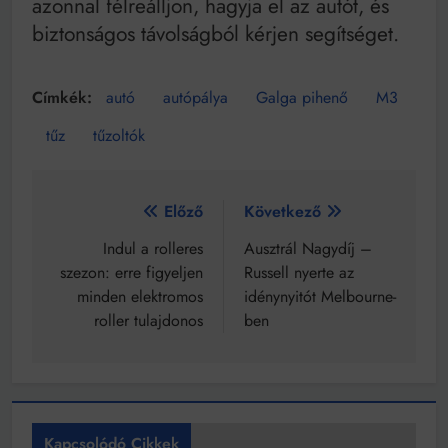
azonnal félreálljon, hagyja el az autót, és
biztonságos távolságból kérjen segítséget.
autó
autópálya
Galga pihenő
M3
tűz
tűzoltók
Bejegyzés
Előző
Következő
navigáció
Indul a rolleres
Ausztrál Nagydíj –
szezon: erre figyeljen
Russell nyerte az
minden elektromos
idénynyitót Melbourne-
roller tulajdonos
ben
Kapcsolódó Cikkek