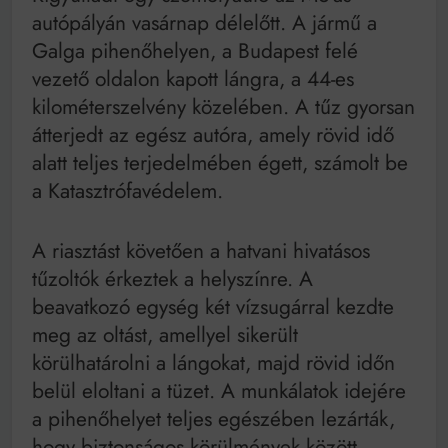
Mindenki a világot akarja uralni – de nem csak a 80-
autópályán vasárnap délelőtt. A jármű a
as években
Galga pihenőhelyen, a Budapest felé
Bitumenes lapostetők: a bevált technológia akkor
működik, ha jól van felújítva
vezető oldalon kapott lángra, a 44-es
kilométerszelvény közelében. A tűz gyorsan
átterjedt az egész autóra, amely rövid idő
alatt teljes terjedelmében égett, számolt be
a Katasztrófavédelem.
A riasztást követően a hatvani hivatásos
tűzoltók érkeztek a helyszínre. A
beavatkozó egység két vízsugárral kezdte
meg az oltást, amellyel sikerült
körülhatárolni a lángokat, majd rövid időn
belül eloltani a tüzet. A munkálatok idejére
a pihenőhelyet teljes egészében lezárták,
hogy biztonságos körülmények között