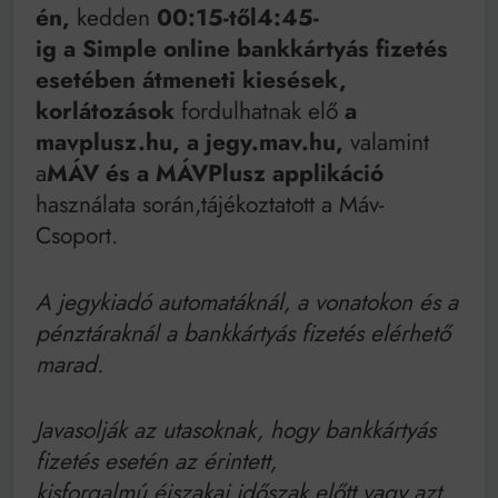
Mindenki a világot akarja uralni – de nem csak a 80-
én,
kedden
00:15-től4:45-
as években
ig
a Simple online bankkártyás fizetés
Bitumenes lapostetők: a bevált technológia akkor
működik, ha jól van felújítva
esetében átmeneti kiesések,
korlátozások
fordulhatnak elő
a
mavplusz.hu, a jegy.mav.hu,
valamint
a
MÁV és a MÁVPlusz applikáció
használata során,tájékoztatott a Máv-
Csoport.
A jegykiadó automatáknál, a vonatokon és a
pénztáraknál a bankkártyás fizetés elérhető
marad.
Javasolják az utasoknak, hogy bankkártyás
fizetés esetén az érintett,
kisforgalmú éjszakai időszak előtt vagy azt