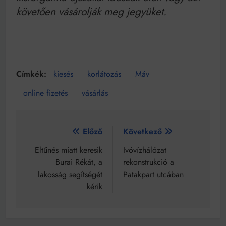
követően vásárolják meg jegyüket.
kiesés
korlátozás
Máv
online fizetés
vásárlás
Bejegyzés
Előző
Következő
navigáció
Eltűnés miatt keresik
Ivóvízhálózat
Burai Rékát, a
rekonstrukció a
lakosság segítségét
Patakpart utcában
kérik