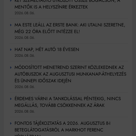
KÉT SZEMÉLYAUTÓ ÜTKÖZÖTT ÖSSZE BOGÁCSON, A
MENTŐK IS A HELYSZÍNRE ÉRKEZTEK
2026.08.06.
MA ESTE LEÁLL AZ ERSTE BANK: AKI UTALNI SZERETNE,
MÉG 22 ÓRA ELŐTT INTÉZZE EL!
2026.08.06.
HAT NAP, HÉT AUTÓ 18 ÉVESEN
2026.08.06.
MÓDOSÍTOTT MENETREND SZERINT KÖZLEKEDNEK AZ
AUTÓBUSZOK AZ AUGUSZTUSI MUNKANAP-ÁTHELYEZÉS
ÉS ÜNNEPI IDŐSZAK IDEJÉN
2026.08.06.
ÉRDEMES VÁRNI A TANKOLÁSSAL PÉNTEKIG, NINCS
MEGÁLLÁS, TOVÁBB CSÖKKENNEK AZ ÁRAK
2026.08.06.
FONTOS TÁJÉKOZTATÁS A 2026. AUGUSZTUS 8-I
BETEGLÁTOGATÁSRÓL A MARKHOT FERENC