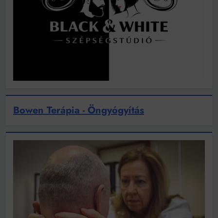
Bowen Terápia - Öngyógyítás