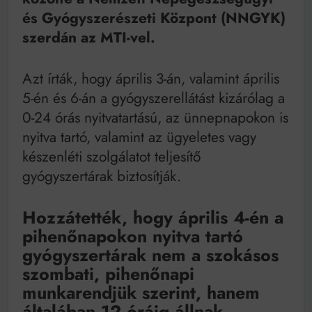
Mindenki a világot akarja uralni – de nem csak a 80-
és Gyógyszerészeti Központ (NNGYK)
as években
Bitumenes lapostetők: a bevált technológia akkor
szerdán az MTI-vel.
működik, ha jól van felújítva
Azt írták, hogy április 3-án, valamint április
5-én és 6-án a gyógyszerellátást kizárólag a
0-24 órás nyitvatartású, az ünnepnapokon is
nyitva tartó, valamint az ügyeletes vagy
készenléti szolgálatot teljesítő
gyógyszertárak biztosítják.
Hozzátették, hogy április 4-én a
pihenőnapokon nyitva tartó
gyógyszertárak nem a szokásos
szombati, pihenőnapi
munkarendjük szerint, hanem
általában 12 óráig állnak