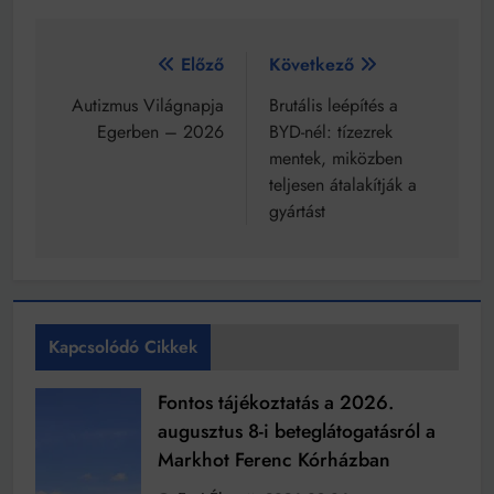
Bejegyzés
Előző
Következő
navigáció
Autizmus Világnapja
Brutális leépítés a
Egerben – 2026
BYD-nél: tízezrek
mentek, miközben
teljesen átalakítják a
gyártást
Kapcsolódó Cikkek
Fontos tájékoztatás a 2026.
augusztus 8-i beteglátogatásról a
Markhot Ferenc Kórházban