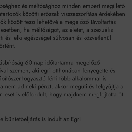
i épséghez és méltósághoz minden embert megillető
tartozók közötti erőszak visszaszorítása érdekében
ók között teszi lehetővé a megelőző távoltartás
esetben, ha méltóságot, az életet, a szexuális
i és lelki egészséget súlyosan és közvetlenül
örtént.
árásbíróság 60 nap időtartamra megelőző
rfival szemen, aki egri otthonában fenyegette és
bítószer-fogyasztó férfi több alkalommal is
a nem ad neki pénzt, akkor megüti és felgyújtja a
n eset is előfordult, hogy majdnem megfojtotta őt
üntetőeljárás is indult az Egri