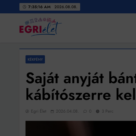
Skip
7:35:18 AM
2026.08.08.
to
content
Egri Élet
Friss hírek
KÉKFÉNY
Saját anyját bán
kábítószerre kel
Egri Élet
2026.04.08.
0
3 Perc
Bit