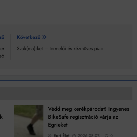
ző
Következő
er
Szak(ma)rket – termelői és kézműves piac
deó
Védd meg kerékpárodat! Ingyenes
ek
BikeSafe regisztráció várja az
Egrieket
Egri Élet
2026.08.07.
0