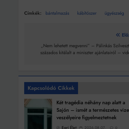
bántalmazás
kábítószer
ügyészség
Bejegyzés
Elő
navigáció
„Nem lehetett megvenni” – Pálinkás Szilveszt
százados kitálalt a miniszter ajánlatairól – vi
Kapcsolódó Cikkek
Két tragédia néhány nap alatt a
Sajón – ismét a természetes viz
veszélyeire figyelmeztetnek
Egri Élet
2026.08.07.
0