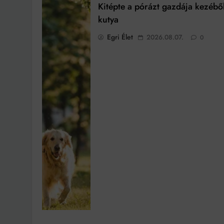
Kitépte a pórázt gazdája kezébő
kutya
Egri Élet
2026.08.07.
0