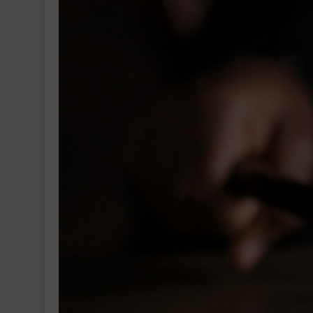
Ingatlanpiaci szakértő