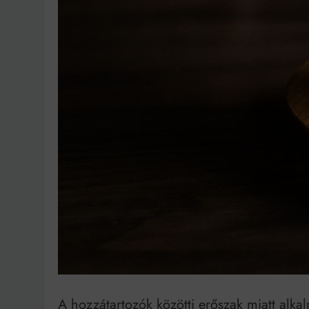
Bit
A hozzátartozók közötti erőszak miatt alkal