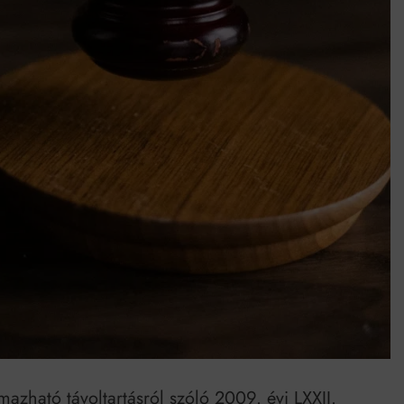
Mindenki a világot akarja uralni – de nem csak a 80-as években
umenes lapostetők: a bevált technológia akkor működik, ha jól van felújítva
mazható távoltartásról szóló 2009. évi LXXII.