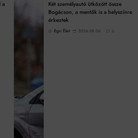
l a
Két személyautó ütközött össze
Bogácson, a mentők is a helyszínre
érkeztek
Egri Élet
2026.08.06.
0