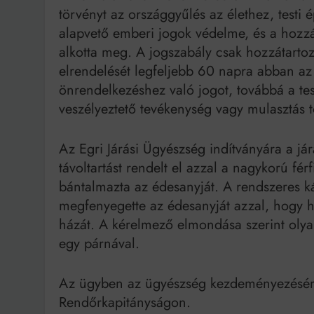
törvényt az országgyűlés az élethez, test
alapvető emberi jogok védelme, és a hozzá
alkotta meg. A jogszabály csak hozzátartoz
elrendelését legfeljebb 60 napra abban az 
önrendelkezéshez való jogot, továbbá a test
veszélyeztető tevékenység vagy mulasztás t
Az Egri Járási Ügyészség indítványára a j
távoltartást rendelt el azzal a nagykorú fé
bántalmazta az édesanyját. A rendszeres ká
megfenyegette az édesanyját azzal, hogy h
házát. A kérelmező elmondása szerint olya
egy párnával.
Az ügyben az ügyészség kezdeményezésére b
Rendőrkapitányságon.