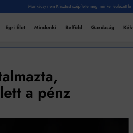
Munkácsy nem Krisztust szépítette meg: minket leplezett le
Ahol köszönnek, ott még van város
Egri Élet
Mindenki
Belföld
Gazdaság
Kék
Amikor a Tetris boldogabbá tesz, mint a szerelem
Létezik tökéletes élet: Truman is elhitte
Karinthy Frigyes: a zseni, aki belenézett a saját koponyájába
Ki akarsz törni. De miből?
talmazta,
Az öregség nem csak ránc?
lett a pénz
Az ördög még mindig Pradát visel. De te miért öltözöl hozzá?
Móricz Zsigmond: falusi író vagy boncmester?
Mindenki a világot akarja uralni – de nem csak a 80-as években
umenes lapostetők: a bevált technológia akkor működik, ha jól van felújítva