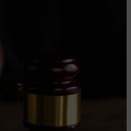
k szerint akár 5 százalékkal is nőhetnek a bérleti díjak a ponthatárhirdetés
után az egyetemi városokban
Munkácsy nem Krisztust szépítette meg: minket leplezett le
Ahol köszönnek, ott még van város
Amikor a Tetris boldogabbá tesz, mint a szerelem
Létezik tökéletes élet: Truman is elhitte
Karinthy Frigyes: a zseni, aki belenézett a saját koponyájába
Ki akarsz törni. De miből?
Az öregség nem csak ránc?
Az ördög még mindig Pradát visel. De te miért öltözöl hozzá?
Móricz Zsigmond: falusi író vagy boncmester?