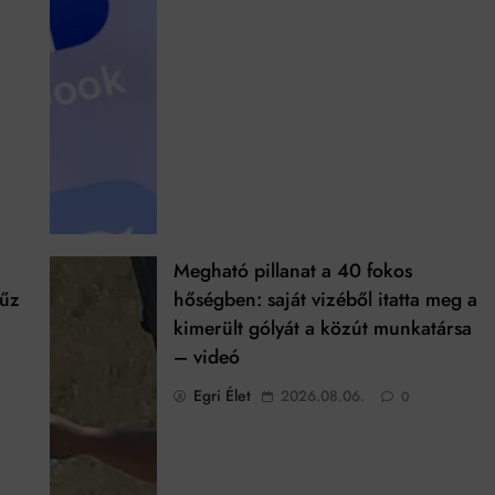
Megható pillanat a 40 fokos
tűz
hőségben: saját vizéből itatta meg a
kimerült gólyát a közút munkatársa
– videó
Egri Élet
2026.08.06.
0