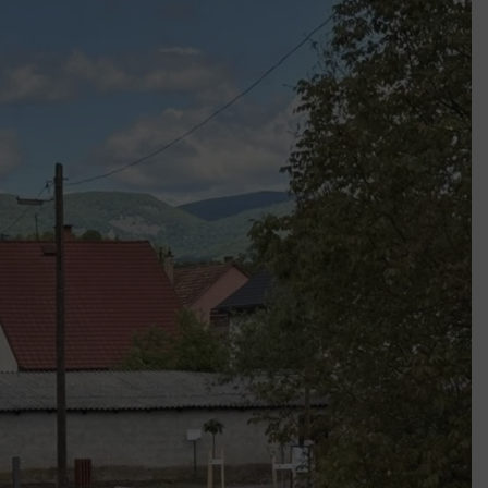
k szerint akár 5 százalékkal is nőhetnek a bérleti díjak a ponthatárhirdetés
után az egyetemi városokban
Munkácsy nem Krisztust szépítette meg: minket leplezett le
Ahol köszönnek, ott még van város
Amikor a Tetris boldogabbá tesz, mint a szerelem
Létezik tökéletes élet: Truman is elhitte
Karinthy Frigyes: a zseni, aki belenézett a saját koponyájába
Ki akarsz törni. De miből?
Az öregség nem csak ránc?
Az ördög még mindig Pradát visel. De te miért öltözöl hozzá?
Móricz Zsigmond: falusi író vagy boncmester?