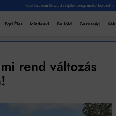
Munkácsy nem Krisztust szépítette meg: minket leplezett le
Ahol köszönnek, ott még van város
Egri Élet
Mindenki
Belföld
Gazdaság
Kék
Amikor a Tetris boldogabbá tesz, mint a szerelem
Létezik tökéletes élet: Truman is elhitte
Karinthy Frigyes: a zseni, aki belenézett a saját koponyájába
Ki akarsz törni. De miből?
lmi rend változás
Az öregség nem csak ránc?
!
Az ördög még mindig Pradát visel. De te miért öltözöl hozzá?
Móricz Zsigmond: falusi író vagy boncmester?
Mindenki a világot akarja uralni – de nem csak a 80-as években
umenes lapostetők: a bevált technológia akkor működik, ha jól van felújítva