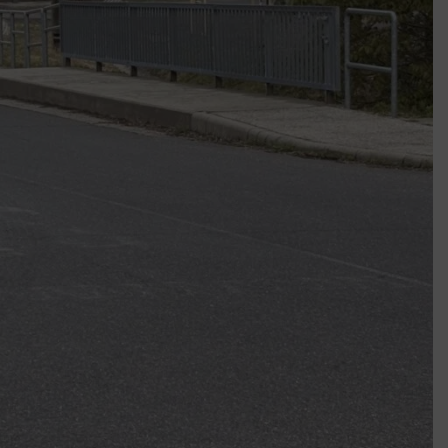
Mindenki a világot akarja uralni – de nem csak a 80-as években
umenes lapostetők: a bevált technológia akkor működik, ha jól van felújítva