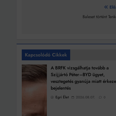
Bejegyzés
Elő
navigáció
Baleset történt Ten
Kapcsolódó Cikkek
A BRFK vizsgálhatja tovább a
Szijjártó Péter–BYD ügyet,
vesztegetés gyanúja miatt érkeze
bejelentés
Egri Élet
2026.08.07.
0