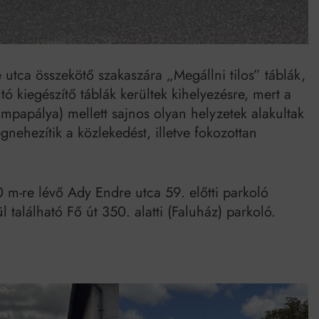
utca összekötő szakaszára „Megállni tilos” táblák,
ltó kiegészítő táblák kerültek kihelyezésre, mert a
mpapálya) mellett sajnos olyan helyzetek alakultak
nehezítik a közlekedést, illetve fokozottan
 m-re lévő Ady Endre utca 59. előtti parkoló
található Fő út 350. alatti (Faluház) parkoló.