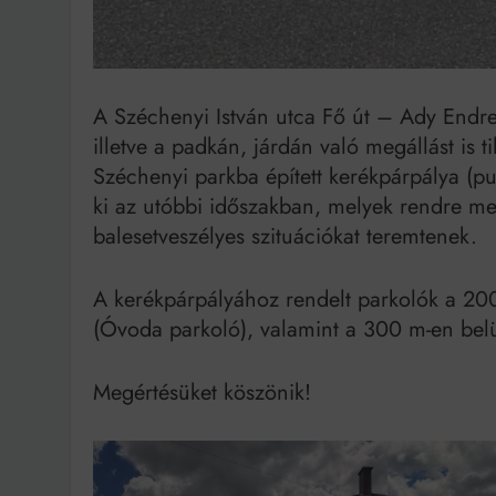
A Széchenyi István utca Fő út – Ady Endre 
illetve a padkán, járdán való megállást is ti
Széchenyi parkba épített kerékpárpálya (pu
ki az utóbbi időszakban, melyek rendre meg
balesetveszélyes szituációkat teremtenek.
A kerékpárpályához rendelt parkolók a 200
(Óvoda parkoló), valamint a 300 m-en belül 
Megértésüket köszönik!