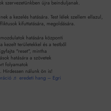
k szervezetünkben újra beinduljanak.
nek a kezelés hatására. Test lélek szellem ellazul,
fliktusok kifuttatására, megoldására.
ozdulatok hatására központi
a kezelt területekkel és a testből
gyfajta "reset", mintha
ások hatására a szövetek
ort folyamatok
. Hirdessen nálunk ön is!
ráció
♬ eredeti hang – Egri