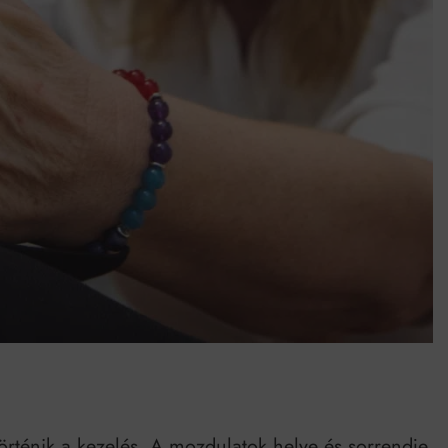
rténik a kezelés. A mozdulatok helye és sorrendje