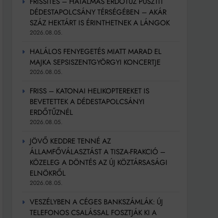
FRISSÍTÉS – HATALMAS ERDŐTŰZ PUSZTÍT
DÉDESTAPOLCSÁNY TÉRSÉGÉBEN – AKÁR
SZÁZ HEKTÁRT IS ÉRINTHETNEK A LÁNGOK
2026.08.05.
HALÁLOS FENYEGETÉS MIATT MARAD EL
MAJKA SEPSISZENTGYÖRGYI KONCERTJE
2026.08.05.
FRISS – KATONAI HELIKOPTEREKET IS
BEVETETTEK A DÉDESTAPOLCSÁNYI
ERDŐTŰZNÉL
2026.08.05.
JÖVŐ KEDDRE TENNÉ AZ
ÁLLAMFŐVÁLASZTÁST A TISZA-FRAKCIÓ –
KÖZELEG A DÖNTÉS AZ ÚJ KÖZTÁRSASÁGI
ELNÖKRŐL
2026.08.05.
VESZÉLYBEN A CÉGES BANKSZÁMLÁK: ÚJ
TELEFONOS CSALÁSSAL FOSZTJÁK KI A