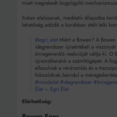
miatt megrekedt öngyógyító mechanizmuso
Sokan elalszanak, meditatív állapotba kerül
lehetőség adódik a korábban átélt lelki kon
@egri_elet
Miért a Bowen? A Bowen m
idegrendszer újraértékeli a viszonyát 
önregeneráló reakcióját váltja ki. O E
újraindítanánk a számítógépet. A fog
ellazulnak a véráramlás és a transzp
fokozódnak,beindul a méregtelenítés
#mozdulat
#idegrendszer
#önregene
Élet – Egri Élet
Elérhetőség:
Bowen Eger