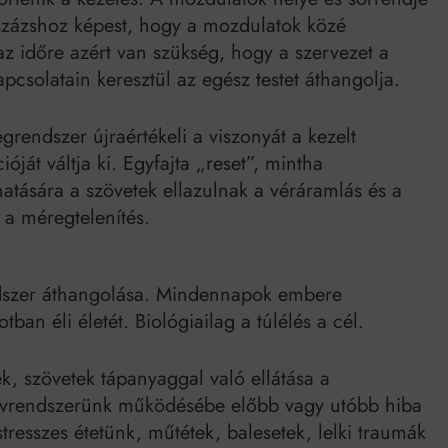
százshoz képest, hogy a mozdulatok közé
az időre azért van szükség, hogy a szervezet a
apcsolatain keresztül az egész testet áthangolja.
rendszer újraértékeli a viszonyát a kezelt
óját váltja ki. Egyfajta „reset”, mintha
atására a szövetek ellazulnak a véráramlás és a
 a méregtelenítés.
ndszer áthangolása. Mindennapok embere
tban éli életét. Biológiailag a túlélés a cél.
, szövetek tápanyaggal való ellátása a
ervrendszerünk működésébe előbb vagy utóbb hiba
stresszes étetünk, műtétek, balesetek, lelki traumák