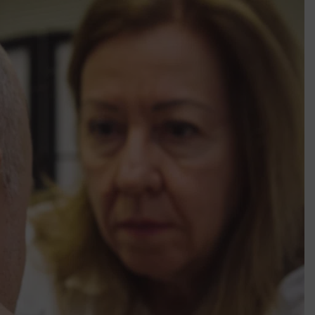
Amikor a Tetris boldogabbá tesz, mint a szerelem
Létezik tökéletes élet: Truman is elhitte
Karinthy Frigyes: a zseni, aki belenézett a saját koponyájába
Ki akarsz törni. De miből?
Az öregség nem csak ránc?
Az ördög még mindig Pradát visel. De te miért öltözöl hozzá?
Móricz Zsigmond: falusi író vagy boncmester?
Mindenki a világot akarja uralni – de nem csak a 80-as években
umenes lapostetők: a bevált technológia akkor működik, ha jól van felújítva