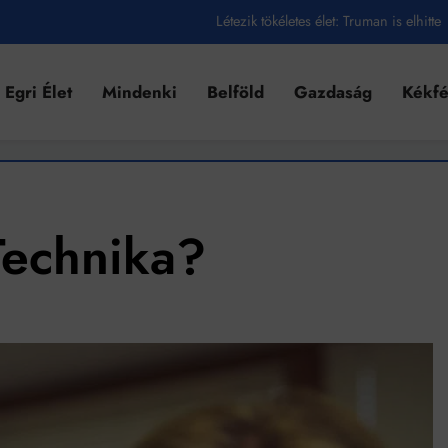
Létezik tökéletes élet: Truman is elhitte
Karinthy Frigyes: a zseni, aki belenézett a saját koponyájába
Egri Élet
Mindenki
Belföld
Gazdaság
Kékf
Ki akarsz törni. De miből?
Az öregség nem csak ránc?
Az ördög még mindig Pradát visel. De te miért öltözöl hozzá?
Móricz Zsigmond: falusi író vagy boncmester?
Technika?
Mindenki a világot akarja uralni – de nem csak a 80-as években
umenes lapostetők: a bevált technológia akkor működik, ha jól van felújítva
k szerint akár 5 százalékkal is nőhetnek a bérleti díjak a ponthatárhirdetés
után az egyetemi városokban
Munkácsy nem Krisztust szépítette meg: minket leplezett le
Ahol köszönnek, ott még van város