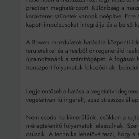
precízen meghatározott. Különbség a mas
karakteres szünetek vannak beépítve. Erre 
kapott impulzusokat integrálja és a belső k
A Bowen mozdulatok hatására központi ideg
területekkel és a testből önregeneráló reakci
újraindítanánk a számítógépet. A fogások h
transzport folyamatok fokozódnak, beindul
Legjelentősebb hatása a vegetatív idegre
vegetatívan túlingerelt, azaz stresszes állapo
Nem csoda ha kimerülünk, csökken a sejtek
méregtelenítő folyamatok lelassulnak. Sz
csúszik. A technika lehetővé teszi, hogy a 