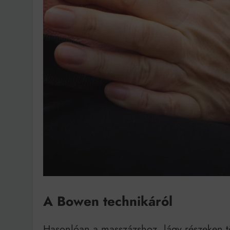
A Bowen technikáról
Hasonlóan a masszázshoz, lágy részeken tö