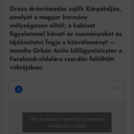
Mindenki a világot akarja uralni – de nem csak a 80-
as években
Orosz dróntámadás zajlik Kárpátalján,
Bitumenes lapostetők: a bevált technológia akkor
amelyet a magyar kormány
működik, ha jól van felújítva
mélységesen elítél; a kabinet
figyelemmel követi az eseményeket és
tájékoztatni fogja a közvéleményt –
mondta Orbán Anita külügyminiszter a
Facebook-oldalára szerdán feltöltött
videójában.
Click to accept marketing cookies and
enable this content