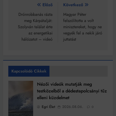
Bejegyzés
Előző
Következő
navigáció
Drónrobbanás rázta
Magyar Péter
meg Kárpátalját:
felszólította a volt
Szolyván találat érte
minisztereket, hogy ne
az energetikai
vegyék fel a nekik járó
hálózatot – videó
juttatást
Kapcsolódó Cikkek
Nézői videók mutatják meg
testközelből a dédestapolcsányi tűz
elleni küzdelmet
Egri Élet
2026.08.06.
0