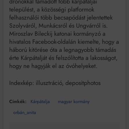
drónokkal támadott több kárpátaljai
települést, a közösségi platformok
felhasználói több becsapódást jelentettek
Szolyváról, Munkácsról és Ungvárról is.
Miroszlav Bileckij katonai kormányzó a
hivatalos Facebook-oldalán kiemelte, hogy a
háború kitörése óta a legnagyobb támadás
érte Kárpátalját és felszólította a lakosságot,
hogy ne hagyják el az óvóhelyeket.
Indexkép: illusztráció, depositphotos
Kárpátalja
magyar kormány
orbán_anita