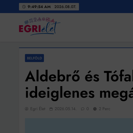
Skip
9:49:56 AM
2026.08.07.
to
content
Egri Élet
Friss hírek
BELFÖLD
Aldebrő és Tófa
ideiglenes megá
Egri Élet
2026.05.14.
0
2 Perc
Bit