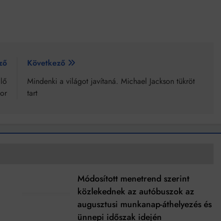
ző
Következő
Élő
Mindenki a világot javítaná. Michael Jackson tükröt
or
tart
Módosított menetrend szerint
t
közlekednek az autóbuszok az
augusztusi munkanap-áthelyezés és
ünnepi időszak idején