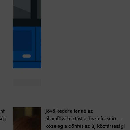
int
Jövő keddre tenné az
ség
államfőválasztást a Tisza-frakció –
közeleg a döntés az új köztársasági