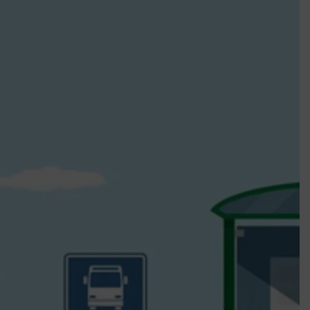
k szerint akár 5 százalékkal is nőhetnek a bérleti díjak a ponthatárhirdetés
után az egyetemi városokban
Munkácsy nem Krisztust szépítette meg: minket leplezett le
Ahol köszönnek, ott még van város
Amikor a Tetris boldogabbá tesz, mint a szerelem
Létezik tökéletes élet: Truman is elhitte
Karinthy Frigyes: a zseni, aki belenézett a saját koponyájába
Ki akarsz törni. De miből?
Az öregség nem csak ránc?
Az ördög még mindig Pradát visel. De te miért öltözöl hozzá?
Móricz Zsigmond: falusi író vagy boncmester?