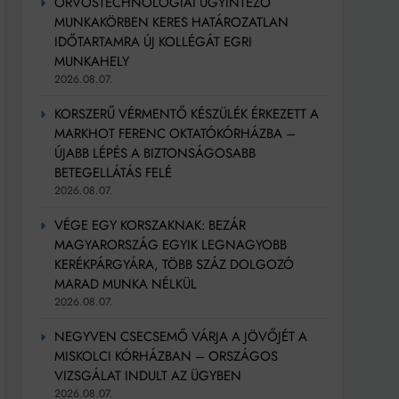
ORVOSTECHNOLÓGIAI ÜGYINTÉZŐ
MUNKAKÖRBEN KERES HATÁROZATLAN
IDŐTARTAMRA ÚJ KOLLÉGÁT EGRI
MUNKAHELY
2026.08.07.
KORSZERŰ VÉRMENTŐ KÉSZÜLÉK ÉRKEZETT A
MARKHOT FERENC OKTATÓKÓRHÁZBA –
ÚJABB LÉPÉS A BIZTONSÁGOSABB
BETEGELLÁTÁS FELÉ
2026.08.07.
VÉGE EGY KORSZAKNAK: BEZÁR
MAGYARORSZÁG EGYIK LEGNAGYOBB
KERÉKPÁRGYÁRA, TÖBB SZÁZ DOLGOZÓ
MARAD MUNKA NÉLKÜL
2026.08.07.
NEGYVEN CSECSEMŐ VÁRJA A JÖVŐJÉT A
MISKOLCI KÓRHÁZBAN – ORSZÁGOS
VIZSGÁLAT INDULT AZ ÜGYBEN
2026.08.07.