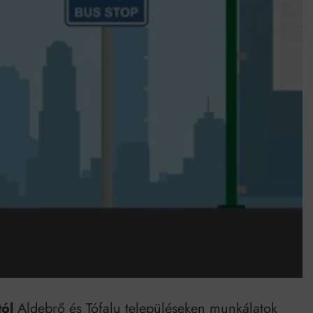
Mindenki a világot akarja uralni – de nem csak a 80-as években
umenes lapostetők: a bevált technológia akkor működik, ha jól van felújítva
ól
Aldebrő és Tófalu településeken munkálatok