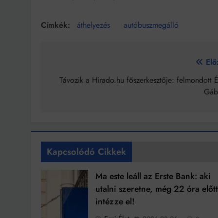
áthelyezés
autóbuszmegálló
Bejegyzés
Elő
navigáció
Távozik a Hirado.hu főszerkesztője: felmondott 
Gáb
Kapcsolódó Cikkek
Ma este leáll az Erste Bank: aki
utalni szeretne, még 22 óra előt
intézze el!