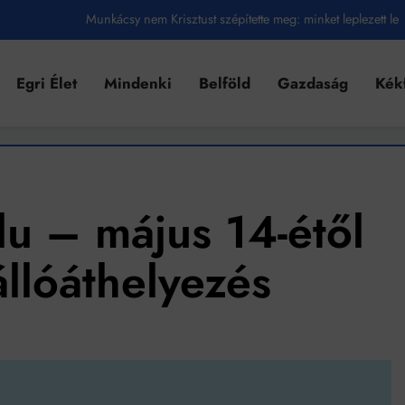
Munkácsy nem Krisztust szépítette meg: minket leplezett le
Ahol köszönnek, ott még van város
Egri Élet
Mindenki
Belföld
Gazdaság
Kék
Amikor a Tetris boldogabbá tesz, mint a szerelem
Létezik tökéletes élet: Truman is elhitte
Karinthy Frigyes: a zseni, aki belenézett a saját koponyájába
Ki akarsz törni. De miből?
lu – május 14-étől
Az öregség nem csak ránc?
llóáthelyezés
Az ördög még mindig Pradát visel. De te miért öltözöl hozzá?
Móricz Zsigmond: falusi író vagy boncmester?
Mindenki a világot akarja uralni – de nem csak a 80-as években
umenes lapostetők: a bevált technológia akkor működik, ha jól van felújítva