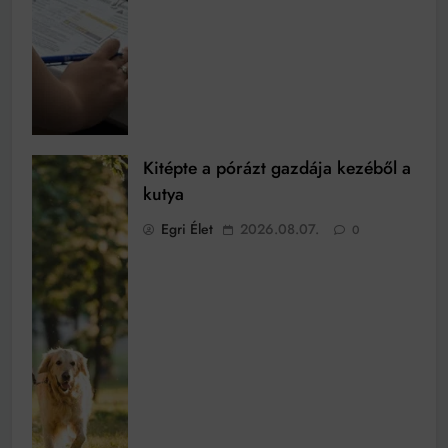
Kitépte a pórázt gazdája kezéből a
kutya
Egri Élet
2026.08.07.
0