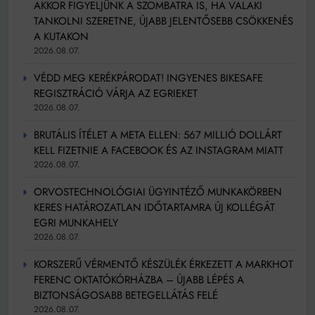
AKKOR FIGYELJÜNK A SZOMBATRA IS, HA VALAKI
TANKOLNI SZERETNE, ÚJABB JELENTŐSEBB CSÖKKENÉS
A KUTAKON
2026.08.07.
VÉDD MEG KERÉKPÁRODAT! INGYENES BIKESAFE
REGISZTRÁCIÓ VÁRJA AZ EGRIEKET
2026.08.07.
BRUTÁLIS ÍTÉLET A META ELLEN: 567 MILLIÓ DOLLÁRT
KELL FIZETNIE A FACEBOOK ÉS AZ INSTAGRAM MIATT
2026.08.07.
ORVOSTECHNOLÓGIAI ÜGYINTÉZŐ MUNKAKÖRBEN
KERES HATÁROZATLAN IDŐTARTAMRA ÚJ KOLLÉGÁT
EGRI MUNKAHELY
2026.08.07.
KORSZERŰ VÉRMENTŐ KÉSZÜLÉK ÉRKEZETT A MARKHOT
FERENC OKTATÓKÓRHÁZBA – ÚJABB LÉPÉS A
BIZTONSÁGOSABB BETEGELLÁTÁS FELÉ
2026.08.07.