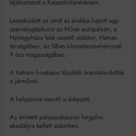
tájékoztatott a Katasztrófavédelem.
Mindenki a világot akarja uralni – de nem csak a 80-
as években
Bitumenes lapostetők: a bevált technológia akkor
Lesodródott az útról és árokba hajtott egy
működik, ha jól van felújítva
személygépkocsi az M3-as autópályán, a
Nyíregyháza felé vezető oldalon, Hatvan
térségében, az 58-as kilométerszelvénynél
9 óra magasságában.
A hatvani hivatásos tűzoltók áramtalanították
a járművet.
A helyszínre mentő is érkezett.
Az érintett pályaszakaszon forgalmi
akadályra kellett számítani.