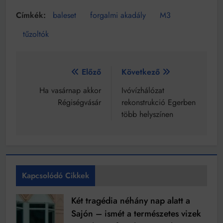
baleset
forgalmi akadály
M3
tűzoltók
Bejegyzés
Előző
Következő
navigáció
Ha vasárnap akkor
Ivóvízhálózat
Régiségvásár
rekonstrukció Egerben
több helyszínen
Kapcsolódó Cikkek
Két tragédia néhány nap alatt a
Sajón – ismét a természetes vizek