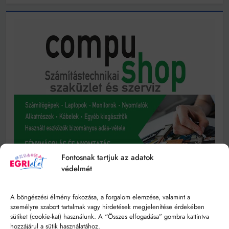
Fontosnak tartjuk az adatok
védelmét
A böngészési élmény fokozása, a forgalom elemzése, valamint a
személyre szabott tartalmak vagy hirdetések megjelenítése érdekében
sütiket (cookie-kat) használunk. A “Összes elfogadása” gombra kattintva
hozzájárul a sütik használatához.